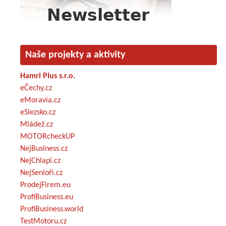
Naše projekty a aktivity
Hamri Plus s.r.o.
eČechy.cz
eMoravia.cz
eSlezsko.cz
Mládež.cz
MOTORcheckUP
NejBusiness.cz
NejChlapi.cz
NejSenioři.cz
ProdejFirem.eu
ProfiBusiness.eu
ProfiBusiness.world
TestMotoru.cz