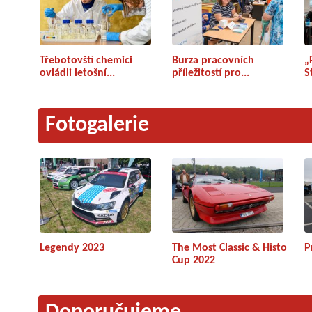
Třebotovští chemici
Burza pracovních
„
ovládli letošní...
příležitostí pro...
S
Fotogalerie
Legendy 2023
The Most Classic & Histo
P
Cup 2022