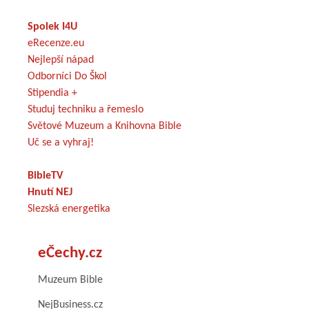
Spolek I4U
eRecenze.eu
Nejlepší nápad
Odborníci Do Škol
Stipendia +
Studuj techniku a řemeslo
Světové Muzeum a Knihovna Bible
Uč se a vyhraj!
BibleTV
Hnutí NEJ
Slezská energetika
eČechy.cz
Muzeum Bible
NejBusiness.cz