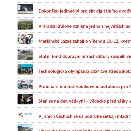
Dokončen jedinečný projekt digitálního dvoj
V Hradci Králové vznikne jedna z největších adm
Mariánské Lázně zahájí o víkendu 10.-12. květn
Státní fond dopravní infrastruktury rozdělil ví
Technologická olympiáda 2024 zve středoškolák
Probíhá zimní test vodíkového autobusu pro
Staň se na den vědkyní – vědecké přednášky, 
V jižních Čechách se už podruhé setkají mladí