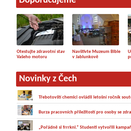
Doporučujeme
Otestujte zdravotní stav
Navštivte Muzeum Bible
U
Vašeho motoru
v Jablunkově
p
Novinky z Čech
Třebotovští chemici ovládli letošní ročník so
Burza pracovních příležitostí pro osoby se zdr
„Pořádně si frrrkni.“ Studenti vytvořili kampa