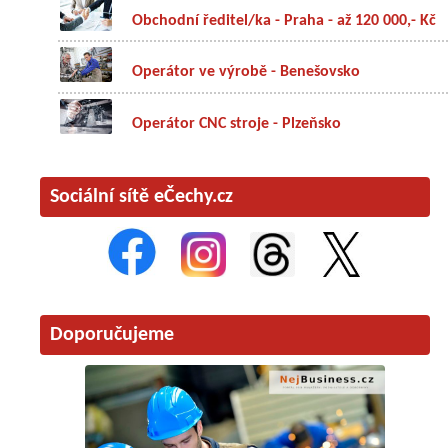
Obchodní ředitel/ka - Praha - až 120 000,- Kč
Operátor ve výrobě - Benešovsko
Operátor CNC stroje - Plzeňsko
Sociální sítě eČechy.cz
Doporučujeme