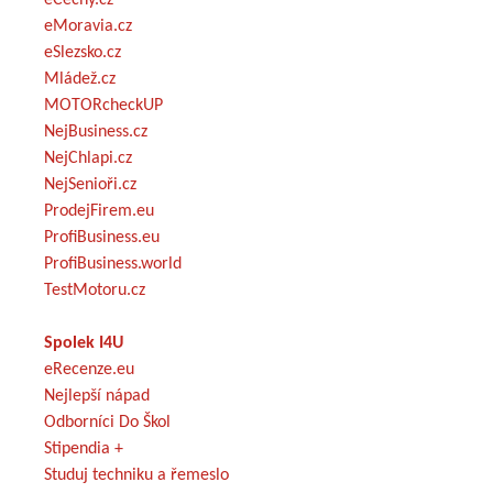
eMoravia.cz
eSlezsko.cz
Mládež.cz
MOTORcheckUP
NejBusiness.cz
NejChlapi.cz
NejSenioři.cz
ProdejFirem.eu
ProfiBusiness.eu
ProfiBusiness.world
TestMotoru.cz
Spolek I4U
eRecenze.eu
Nejlepší nápad
Odborníci Do Škol
Stipendia +
Studuj techniku a řemeslo