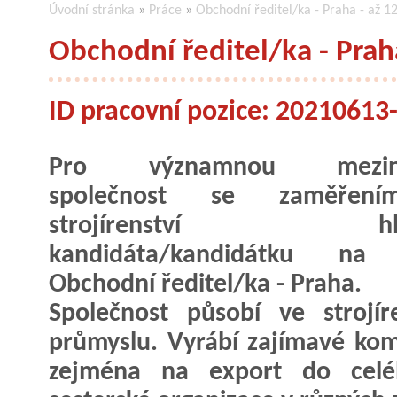
Úvodní stránka
»
Práce
»
Obchodní ředitel/ka - Praha - až 1
Obchodní ředitel/ka - Praha
ID pracovní pozice: 2021061
Pro významnou meziná
společnost se zaměřen
strojírenství hle
kandidáta/kandidátku na 
Obchodní ředitel/ka - Praha.
Společnost působí ve strojí
průmyslu. Vyrábí zajímavé kom
zejména na export do celé