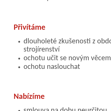
Přivítáme
dlouholeté zkušenosti z ob
strojírenství
ochotu učit se novým věcem
ochotu naslouchat
Nabízíme
smlouva na dobu neurčitou