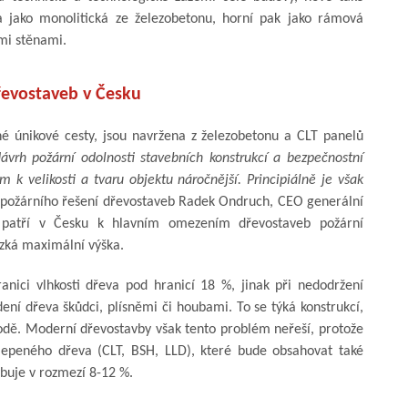
na jako monolitická ze železobetonu, horní pak jako rámová
mi stěnami.
řevostaveb v Česku
ěné únikové cesty, jsou navržena z železobetonu a CLT panelů
ávrh požární odolnosti stavebních konstrukcí a bezpečnostní
k velikosti a tvaru objektu náročnější. Principiálně je však
 požárního řešení dřevostaveb Radek Ondruch, CEO generální
 patří v Česku k hlavním omezením dřevostaveb požární
ízká maximální výška.
anici vlhkosti dřeva pod hranicí 18 %, jinak při nedodržení
ení dřeva škůdci, plísněmi či houbami. To se týká konstrukcí,
vodě. Moderní dřevostavby však tento problém neřeší, protože
 lepeného dřeva (CLT, BSH, LLD), které bude obsahovat také
ybuje v rozmezí 8-12 %.