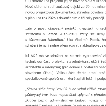
ČR) smlouvu na projektu jejich nového sídla v Hradci
Nové sídlo nahradí současný objekt ze 70. let minulé
novou projektovou dokumentaci, stavební povolení chc
v plánu na rok 2026 s dokončením o tři roky později.
„Jde o znovu obnovený projekt navazující na arc
sdružením v letech 2017–2018, který ale nebyl 
s kůrovcovou kalamitou,”
říká Vladimír Pacek, řed
sdružení je nyní nutné přepracovat a aktualizovat s
K4 A&E má ve sdružení na starosti vypracování v
technickou část projektu, stavebně-konstrukční ře
architektů a inženýring (projednání a obstarání vše
stavebním úřadu). Velkou část těchto prací brněn
specializované společnosti, které zajistí lokální podp
„Stavba sídla firmy Lesy ČR bude velmi citlivě zasa
půdorysný tvar bude napomáhat splynutí s přírodou
zkrátka běžná administrativní budova navržená