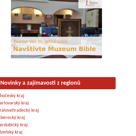
Novinky a zajímavosti z regionů
ihočeský kraj
arlovarský kraj
rálovehradecký kraj
iberecký kraj
ardubický kraj
lzeňský kraj