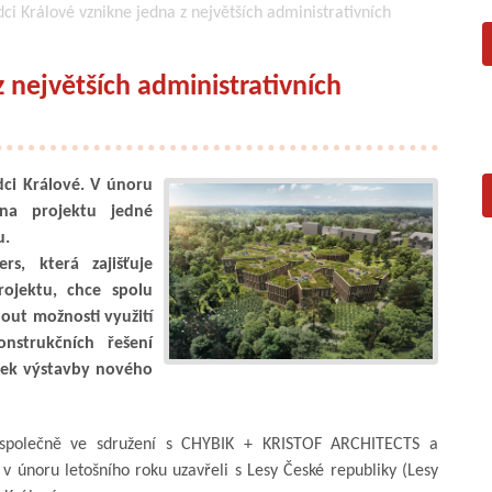
ci Králové vznikne jedna z největších administrativních
z největších administrativních
dci Králové. V únoru
 na projektu jedné
u.
s, která zajišťuje
ojektu, chce spolu
ut možnosti využití
nstrukčních řešení
átek výstavby nového
 společně ve sdružení s CHYBIK + KRISTOF ARCHITECTS a
 únoru letošního roku uzavřeli s Lesy České republiky (Lesy