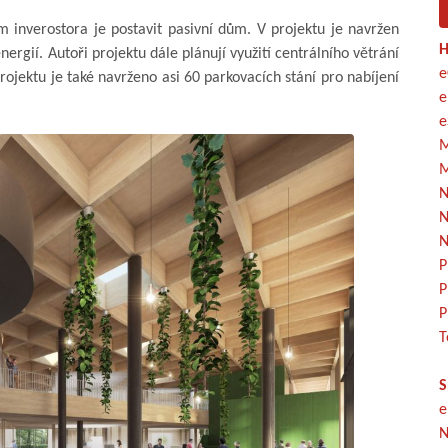
 inverostora je postavit pasivní dům. V projektu je navržen
H
ergií. Autoři projektu dále plánují využití centrálního větrání
e
projektu je také navrženo asi 60 parkovacích stání pro nabíjení
e
e
M
M
N
N
N
P
P
P
T
S
e
N