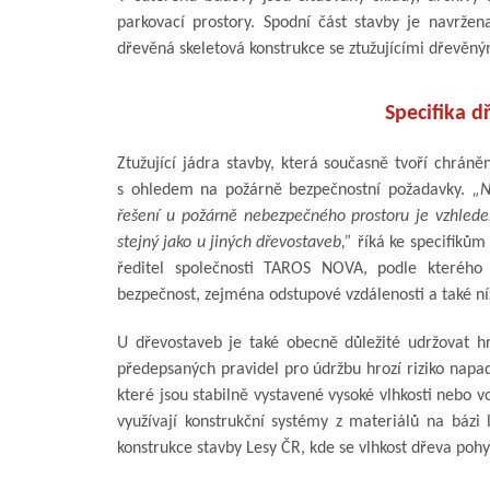
parkovací prostory. Spodní část stavby je navrže
dřevěná skeletová konstrukce se ztužujícími dřevěný
Specifika d
Ztužující jádra stavby, která současně tvoří chrán
s ohledem na požárně bezpečnostní požadavky.
„N
řešení u požárně nebezpečného prostoru je vzhledem 
stejný jako u jiných dřevostaveb,”
říká ke specifikům
ředitel společnosti TAROS NOVA, podle kterého
bezpečnost, zejména odstupové vzdálenosti a také n
U dřevostaveb je také obecně důležité udržovat hr
předepsaných pravidel pro údržbu hrozí riziko napad
které jsou stabilně vystavené vysoké vlhkosti nebo 
využívají konstrukční systémy z materiálů na bázi
konstrukce stavby Lesy ČR, kde se vlhkost dřeva poh