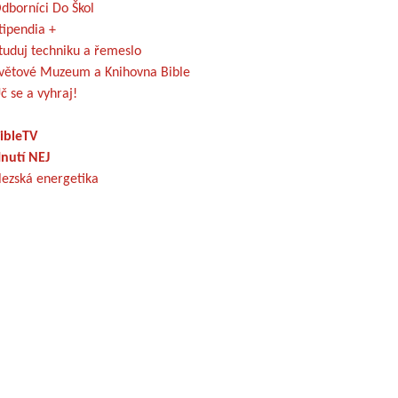
dborníci Do Škol
tipendia +
tuduj techniku a řemeslo
větové Muzeum a Knihovna Bible
č se a vyhraj!
ibleTV
nutí NEJ
lezská energetika