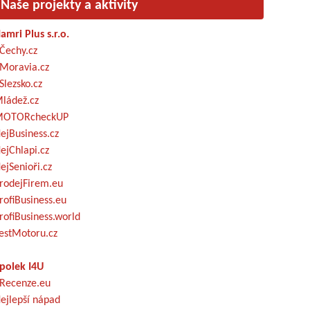
Naše projekty a aktivity
amri Plus s.r.o.
Čechy.cz
Moravia.cz
Slezsko.cz
ládež.cz
OTORcheckUP
ejBusiness.cz
ejChlapi.cz
ejSenioři.cz
rodejFirem.eu
rofiBusiness.eu
rofiBusiness.world
estMotoru.cz
polek I4U
Recenze.eu
ejlepší nápad