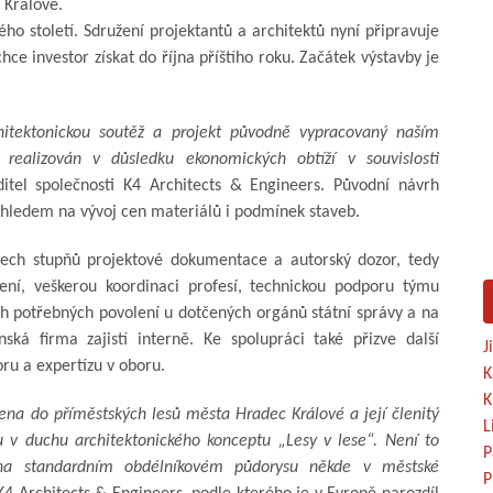
 Králové.
ho století. Sdružení projektantů a architektů nyní připravuje
e investor získat do října příštího roku. Začátek výstavby je
hitektonickou soutěž a projekt původně vypracovaný naším
realizován v důsledku ekonomických obtíží v souvislosti
itel společnosti K4 Architects & Engineers. Původní návrh
 ohledem na vývoj cen materiálů i podmínek staveb.
šech stupňů projektové dokumentace a autorský dozor, tedy
šení, veškerou koordinaci profesí, technickou podporu týmu
ch potřebných povolení u dotčených orgánů státní správy a na
ská firma zajistí interně. Ke spolupráci také přizve další
J
oru a expertízu v oboru.
K
K
zena do příměstských lesů města Hradec Králové a její členitý
L
 v duchu architektonického konceptu „Lesy v lese“. Není to
P
 na standardním obdélníkovém půdorysu někde v městské
P