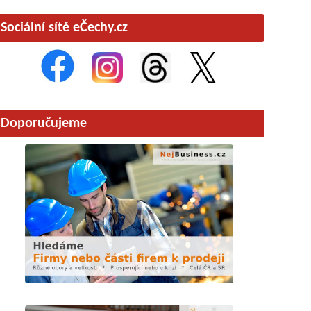
Sociální sítě eČechy.cz
Doporučujeme