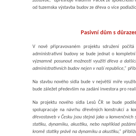
zástavbě,”
upřesňuje Vladimír Pacek ze společnosti K
od tuzemska výstavba budov ze dřeva o více podlažích
Pasivní dům s důraze
V nově připravovaném projektu sdružení počítá
administrativní budovy se bude jednat o kompletn
významně posunout možnosti využití dřeva a dalšíc
administrativních budov nejen v naší republice,”
přib
Na stavbu nového sídla bude v největší míře využit
bude záležet především na zadání investora pro reali
Na projektu nového sídla Lesů ČR se bude podíle
spolupracuje na návrhu dřevěných konstrukcí a 
dřevostaveb v Česku jsou stejná jako u konvenčních
statiku, dynamiku, akustiku, nebo například požární
kromě statiky právě na dynamiku a akustiku,”
přibliž