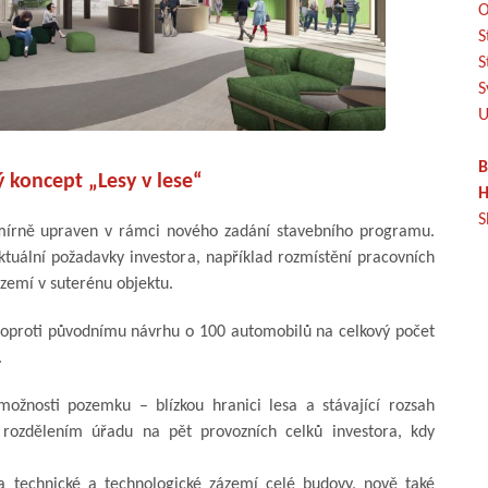
O
S
S
S
U
B
 koncept „Lesy v lese“
H
S
 mírně upraven v rámci nového zadání stavebního programu.
ktuální požadavky investora, například rozmístění pracovních
zemí v suterénu objektu.
 oproti původnímu návrhu o 100 automobilů na celkový počet
.
možnosti pozemku – blízkou hranici lesa a stávající rozsah
ý rozdělením úřadu na pět provozních celků investora, kdy
 a technické a technologické zázemí celé budovy, nově také