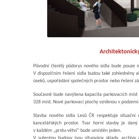
Architektonický
Původní členitý půdorys nového sídla bude pouze
V dispozičním řešení sídla budou také zohledněny a
úseků, uspořádání společných prostor nebo řešení zá
Současně bude navýšena kapacita parkovacích míst
328 míst. Nové parkovací plochy vzniknou v podzemí
Stavba nového sídla Lesů ČR respektuje situační 
kancelářských prostor. Tvar horní stavby je dan
v každém „prstu-větvi“ bude umístěn jeden.
V suterénu budovy jsou situovány sklady, archivy