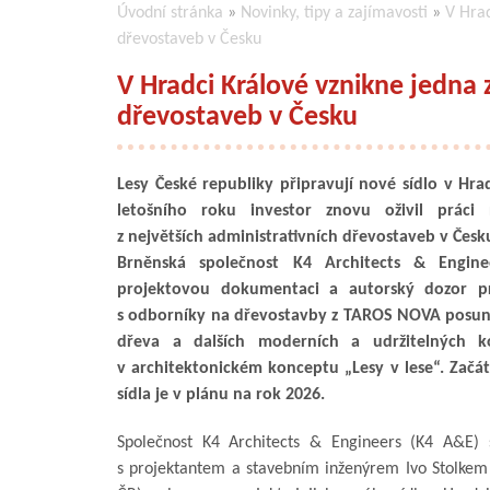
Úvodní stránka
»
Novinky, tipy a zajímavosti
»
V Hrad
dřevostaveb v Česku
V Hradci Králové vznikne jedna 
dřevostaveb v Česku
Lesy České republiky připravují nové sídlo v Hra
letošního roku investor znovu oživil práci
z největších administrativních dřevostaveb v Česk
Brněnská společnost K4 Architects & Engineer
projektovou dokumentaci a autorský dozor pr
s odborníky na dřevostavby z TAROS NOVA posuno
dřeva a dalších moderních a udržitelných ko
v architektonickém konceptu „Lesy v lese“. Zač
sídla je v plánu na rok 2026.
Společnost K4 Architects & Engineers (K4 A&E)
s projektantem a stavebním inženýrem Ivo Stolkem v