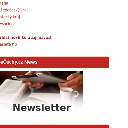
raha
tředočeský kraj
stecký kraj
ysočina
řidat novinku a zajímavost
ašlete tip
eČechy.cz News