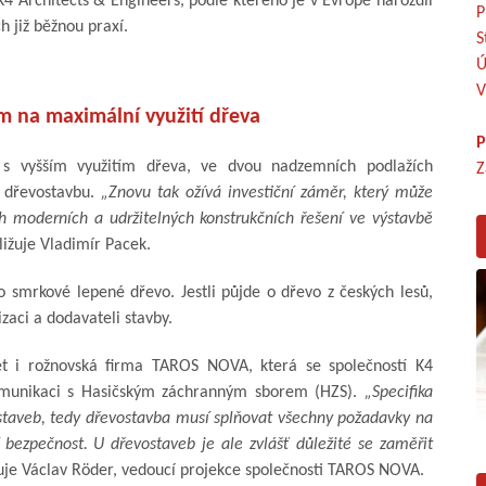
4 Architects & Engineers, podle kterého je v Evropě narozdíl
P
 již běžnou praxí.
S
Ú
V
m na maximální využití dřeva
P
 s vyšším využitím dřeva, ve dvou nadzemních podlažích
Z
í dřevostavbu.
„Znovu tak ožívá investiční záměr, který může
h moderních a udržitelných konstrukčních řešení ve výstavbě
ližuje Vladimír Pacek.
o smrkové lepené dřevo. Jestli půjde o dřevo z českých lesů,
zaci a dodavateli stavby.
t i rožnovská firma TAROS NOVA, která se společností K4
komunikaci s Hasičským záchranným sborem (HZS).
„Specifika
 staveb, tedy dřevostavba musí splňovat všechny požadavky na
 bezpečnost. U dřevostaveb je ale zvlášť důležité se zaměřit
uje Václav Röder, vedoucí projekce společnosti TAROS NOVA.