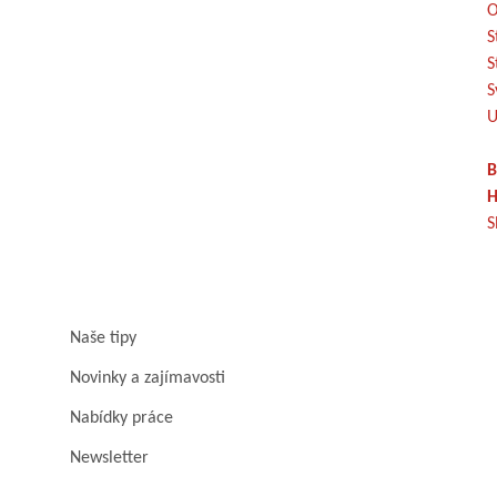
O
S
S
S
U
B
H
S
Naše tipy
Novinky a zajímavosti
Nabídky práce
Newsletter