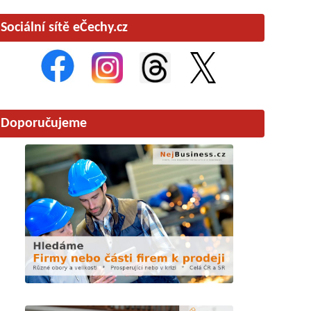
Sociální sítě eČechy.cz
Doporučujeme