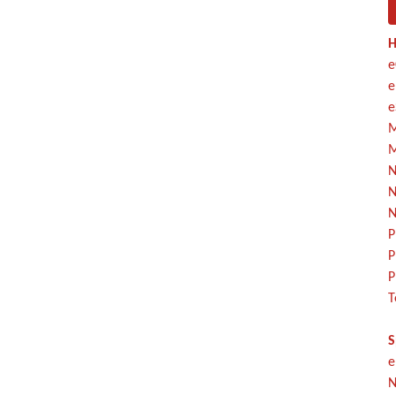
H
e
e
e
M
M
N
N
N
P
P
P
T
S
e
N