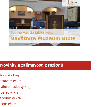
Novinky a zajímavosti z regionů
ihočeský kraj
arlovarský kraj
rálovehradecký kraj
iberecký kraj
ardubický kraj
lzeňský kraj