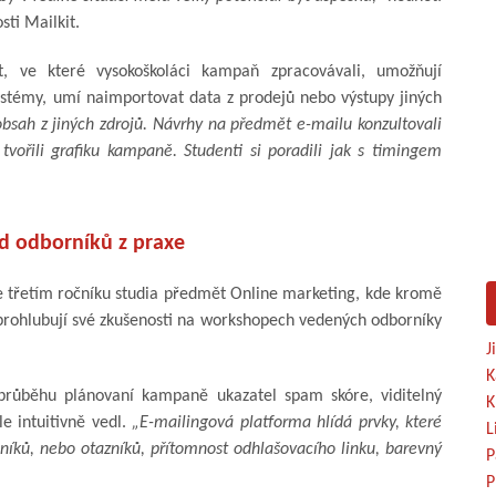
ti Mailkit.
t, ve které vysokoškoláci kampaň zpracovávali, umožňují
ystémy, umí naimportovat data z prodejů nebo výstupy jiných
sah z jiných zdrojů. Návrhy na předmět e-mailu konzultovali
tvořili grafiku kampaně. Studenti si poradili jak s timingem
.
d odborníků z praxe
e třetím ročníku studia předmět Online marketing, kde kromě
h prohlubují své zkušenosti na workshopech vedených odborníky
J
K
růběhu plánovaní kampaně ukazatel spam skóre, viditelný
K
le intuitivně vedl.
„E-mailingová platforma hlídá prvky, které
L
níků, nebo otazníků, přítomnost odhlašovacího linku, barevný
P
P