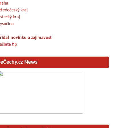
raha
tředočeský kraj
stecký kraj
ysočina
řidat novinku a zajímavost
ašlete tip
eČechy.cz News