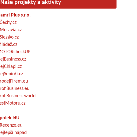
Naše projekty a aktivity
amri Plus s.r.o.
Čechy.cz
Moravia.cz
Slezsko.cz
ládež.cz
OTORcheckUP
ejBusiness.cz
ejChlapi.cz
ejSenioři.cz
rodejFirem.eu
rofiBusiness.eu
rofiBusiness.world
estMotoru.cz
polek I4U
Recenze.eu
ejlepší nápad