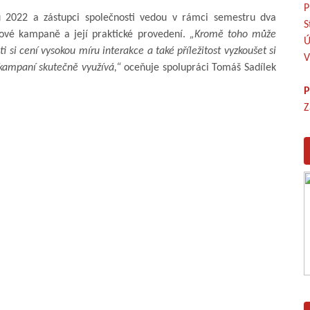
P
u 2022 a zástupci společnosti vedou v rámci semestru dva
S
ové kampaně a její praktické provedení.
„Kromě toho může
Ú
i si cení vysokou míru interakce a také příležitost vyzkoušet si
V
 kampaní skutečně využívá,“
oceňuje spolupráci Tomáš Sadílek
P
Z