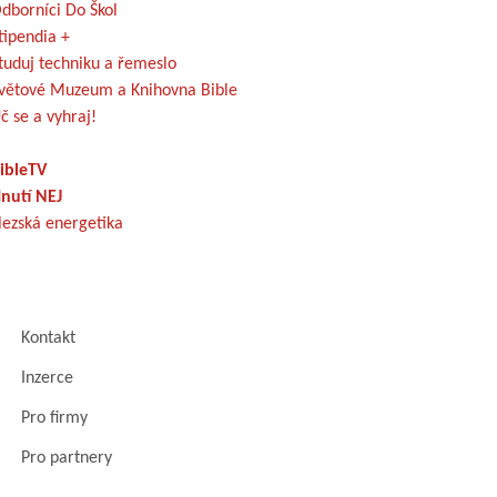
dborníci Do Škol
tipendia +
tuduj techniku a řemeslo
větové Muzeum a Knihovna Bible
č se a vyhraj!
ibleTV
nutí NEJ
lezská energetika
Kontakt
Inzerce
Pro firmy
Pro partnery