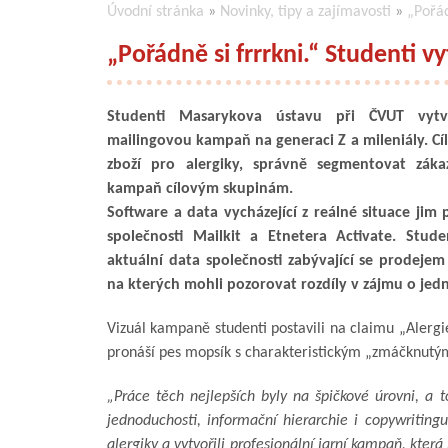
Úvodní stránka
»
Novinky, tipy a zajímavosti
»
„Pořád
„Pořádně si frrrkni.“ Studenti v
Studenti Masarykova ústavu při ČVUT vytvo
mailingovou kampaň na generaci Z a mileniály. C
zboží pro alergiky, správně segmentovat záka
kampaň cílovým skupinám.
Software a data vycházející z reálné situace jim 
společnosti Mailkit a Etnetera Activate. Stude
aktuální data společnosti zabývající se prodejem 
na kterých mohli pozorovat rozdíly v zájmu o jed
Vizuál kampaně studenti postavili na claimu „Alergie
pronáší pes mopsík s charakteristickým „zmáčknutým
„Práce těch nejlepších byly na špičkové úrovni, a t
jednoduchosti, informační hierarchie i copywriting
alergiky a vytvořili profesionální jarní kampaň, která