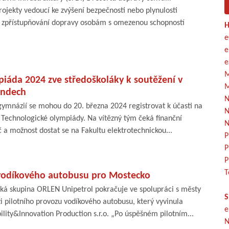
rojekty vedoucí ke zvýšení bezpečnosti nebo plynulosti
e zpřístupňování dopravy osobám s omezenou schopností
H
e
e
e
M
iáda 2024 zve středoškoláky k soutěžení v
M
endech
N
 gymnázií se mohou do 20. března 2024 registrovat k účasti na
N
e Technologické olympiády. Na vítězný tým čeká finanční
N
č a možnost dostat se na Fakultu elektrotechnickou...
P
P
P
T
 vodíkového autobusu pro Mostecko
ká skupina ORLEN Unipetrol pokračuje ve spolupráci s městy
S
ázi pilotního provozu vodíkového autobusu, který vyvinula
e
lity&Innovation Production s.r.o. „Po úspěšném pilotním...
N