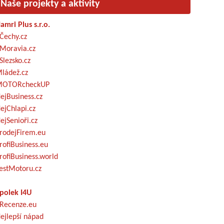
Naše projekty a aktivity
amri Plus s.r.o.
Čechy.cz
Moravia.cz
Slezsko.cz
ládež.cz
OTORcheckUP
ejBusiness.cz
ejChlapi.cz
ejSenioři.cz
rodejFirem.eu
rofiBusiness.eu
rofiBusiness.world
estMotoru.cz
polek I4U
Recenze.eu
ejlepší nápad