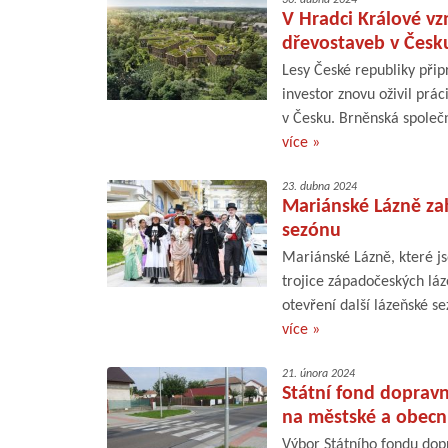
V Hradci Králové vz
dřevostaveb v Česk
Lesy České republiky přip
investor znovu oživil prá
v Česku. Brněnská společn
více »
23. dubna 2024
Mariánské Lázně zah
sezónu
Mariánské Lázně, které j
trojice západočeských lá
otevření další lázeňské se
více »
21. února 2024
Státní fond dopravní
na městské a obecn
Výbor Státního fondu dopr