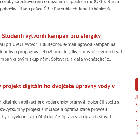
pro osoby se zdravotním omezením či postižením (OZP). Burzu
é pobočky Úřadu práce ČR v Pardubicích Jana Urbánková,...
“ Studenti vytvořili kampaň pro alergiky
vu při ČVUT vytvořili skutečnou e-mailingovou kampaň na
ílem bylo propagovat zboží pro alergiky, správně segmentovat
ampaň cílovým skupinám. Software a data vycházející z...
projekt digitálního dvojčete úpravny vody v
J
igitálních aplikací pro vodárenský průmysl, dokončil spolu s
K
cko-výzkumný projekt simulace a optimalizace provozu
K
 bylo vyvinout virtuální dvojče úpravny vody a otestovat...
L
P
P