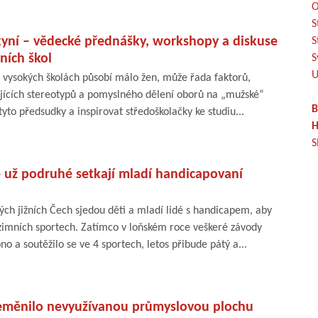
O
S
kyní – vědecké přednášky, workshopy a diskuse
S
ních škol
S
U
a vysokých školách působí málo žen, může řada faktorů,
ících stereotypů a pomyslného dělení oborů na „mužské“
B
tyto předsudky a inspirovat středoškolačky ke studiu...
H
S
e už podruhé setkají mladí handicapovaní
ch jižních Čech sjedou děti a mladí lidé s handicapem, aby
 zimních sportech. Zatímco v loňském roce veškeré závody
no a soutěžilo se ve 4 sportech, letos přibude pátý a...
eměnilo nevyužívanou průmyslovou plochu