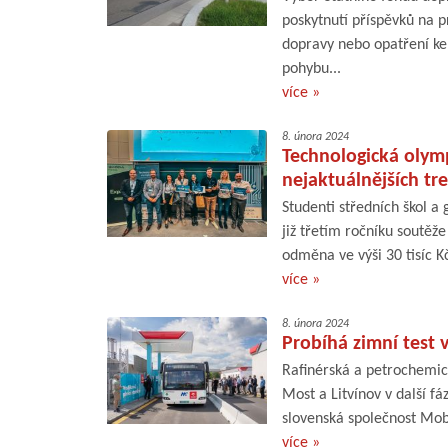
poskytnutí příspěvků na p
dopravy nebo opatření k
pohybu...
více »
8. února 2024
Technologická olymp
nejaktuálnějších tr
Studenti středních škol a
již třetím ročníku soutěž
odměna ve výši 30 tisíc K
více »
8. února 2024
Probíhá zimní test
Rafinérská a petrochemic
Most a Litvínov v další f
slovenská společnost Mobi
více »