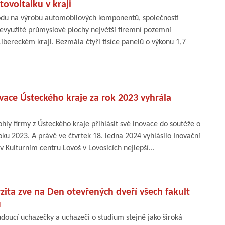
tovoltaiku v kraji
odu na výrobu automobilových komponentů, společnosti
nevyužité průmyslové plochy největší firemní pozemní
Libereckém kraji. Bezmála čtyři tisíce panelů o výkonu 1,7
ovace Ústeckého kraje za rok 2023 vyhrála
ly firmy z Ústeckého kraje přihlásit své inovace do soutěže o
roku 2023. A právě ve čtvrtek 18. ledna 2024 vyhlásilo Inovační
 Kulturním centru Lovoš v Lovosicích nejlepší...
ita zve na Den otevřených dveří všech fakult
u
doucí uchazečky a uchazeči o studium stejně jako široká