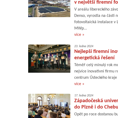
v největší firemní fo
V areálu libereckého záv
Denso, vyrostla na části 
fotovoltaická instalace v 
MWp...
více »
23. ledna 2024
Nejlepší firemní in
energetická řešení
Téměř celý minulý rok moh
nejvíce inovativní firmu 
centrum Ústeckého kraje v
více »
17. ledna 2024
Západočeská univerz
do Plzně i do Cheb
Opět po roce dostanou bu