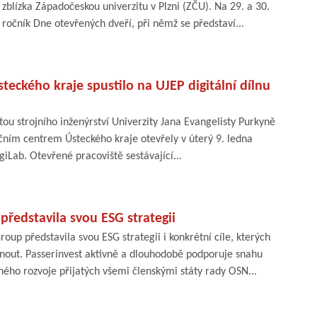
zblízka Západočeskou univerzitu v Plzni (ZČU). Na 29. a 30.
í ročník Dne otevřených dveří, při němž se představí...
teckého kraje spustilo na UJEP digitální dílnu
tou strojního inženýrství Univerzity Jana Evangelisty Purkyně
čním centrem Ústeckého kraje otevřely v úterý 9. ledna
igiLab. Otevřené pracoviště sestávající...
představila svou ESG strategii
oup představila svou ESG strategii i konkrétní cíle, kterých
nout. Passerinvest aktivně a dlouhodobě podporuje snahu
lného rozvoje přijatých všemi členskými státy rady OSN...