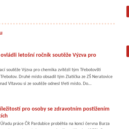
nu
 ovládli letošní ročník soutěže Výzva pro
cí soutěže Výzva pro chemika zvítězil tým Třebotovští
 Třebotov. Druhé místo obsadil tým Zlatíčka ze ZŠ Neratovice
ad Vltavou si ze soutěže odnesl třetí místo. Do...
íležitostí pro osoby se zdravotním postižením
cích
 Úřadu práce ČR Pardubice proběhla na konci června Burza