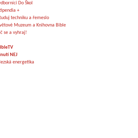
dborníci Do Škol
tipendia +
tuduj techniku a řemeslo
větové Muzeum a Knihovna Bible
č se a vyhraj!
ibleTV
nutí NEJ
lezská energetika