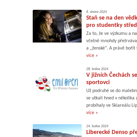
6. února 2024
Staň se na den věd
pro studentky střed
Za to, že ve výzkumu a n
včetně mnohdy přetrvávaj
a „ženské“. A právě bořit 
více »
28. ledna 2024
V jižních Čechách s
sportovci
Už podruhé se do malebný
se utkali hned v několika
probíhaly ve Skiareálu Lip
více »
24. ledna 2024
Liberecké Denso př