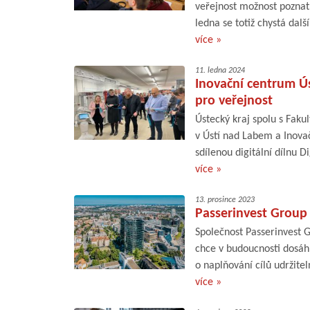
veřejnost možnost poznat 
ledna se totiž chystá dalš
více »
11. ledna 2024
Inovační centrum Ús
pro veřejnost
Ústecký kraj spolu s Fakul
v Ústí nad Labem a Inova
sdílenou digitální dílnu D
více »
13. prosince 2023
Passerinvest Group 
Společnost Passerinvest Gr
chce v budoucnosti dosáh
o naplňování cílů udržite
více »