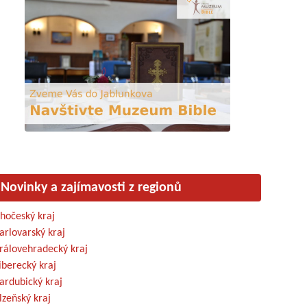
Novinky a zajímavosti z regionů
ihočeský kraj
arlovarský kraj
rálovehradecký kraj
iberecký kraj
ardubický kraj
lzeňský kraj