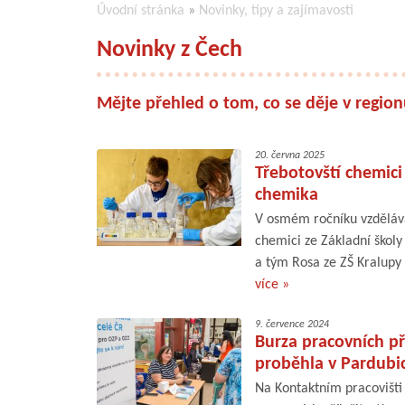
Úvodní stránka
»
Novinky, tipy a zajímavosti
Novinky z Čech
Mějte přehled o tom, co se děje v regio
20. června 2025
Třebotovští chemici
chemika
V osmém ročníku vzděláva
chemici ze Základní školy
a tým Rosa ze ZŠ Kralupy n
více »
9. července 2024
Burza pracovních př
proběhla v Pardubi
Na Kontaktním pracovišti