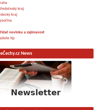
raha
tředočeský kraj
stecký kraj
ysočina
řidat novinku a zajímavost
ašlete tip
eČechy.cz News