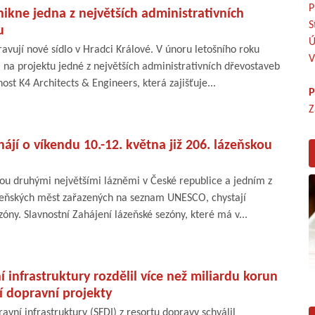
P
nikne jedna z největších administrativních
S
u
Ú
ravují nové sídlo v Hradci Králové. V únoru letošního roku
V
ci na projektu jedné z největších administrativních dřevostaveb
ost K4 Architects & Engineers, která zajišťuje...
P
Z
ájí o víkendu 10.-12. května již 206. lázeňskou
sou druhými největšími lázněmi v České republice a jedním z
zeňských měst zařazených na seznam UNESCO, chystají
zóny. Slavnostní Zahájení lázeňské sezóny, které má v...
 infrastruktury rozdělil více než miliardu korun
í dopravní projekty
avní infrastruktury (SFDI) z resortu dopravy schválil