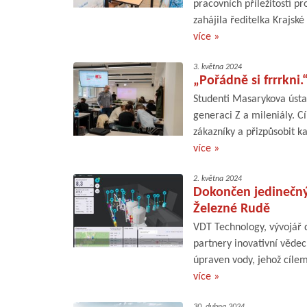
pracovních příležitostí 
zahájila ředitelka Krajsk
více »
3. května 2024
„Pořádně si frrrkni.
Studenti Masarykova ústa
generaci Z a mileniály. C
zákazníky a přizpůsobit k
více »
2. května 2024
Dokončen jedinečný 
Železné Rudě
VDT Technology, vývojář d
partnery inovativní věde
úpraven vody, jehož cílem
více »
30. dubna 2024