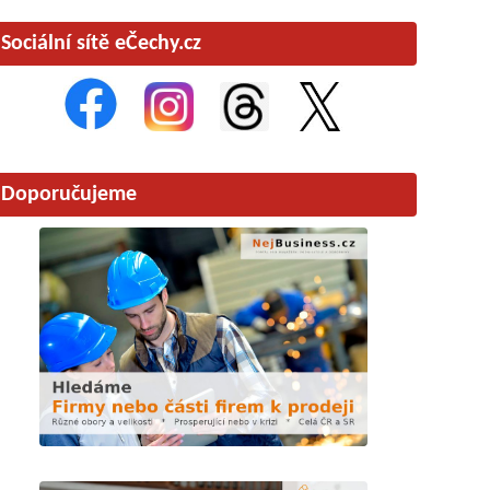
Sociální sítě eČechy.cz
Doporučujeme