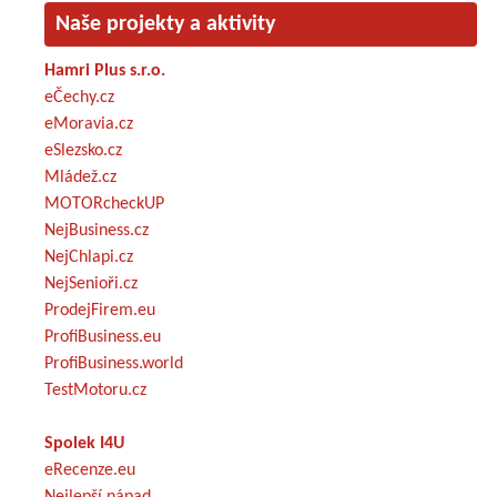
Naše projekty a aktivity
Hamri Plus s.r.o.
eČechy.cz
eMoravia.cz
eSlezsko.cz
Mládež.cz
MOTORcheckUP
NejBusiness.cz
NejChlapi.cz
NejSenioři.cz
ProdejFirem.eu
ProfiBusiness.eu
ProfiBusiness.world
TestMotoru.cz
Spolek I4U
eRecenze.eu
Nejlepší nápad