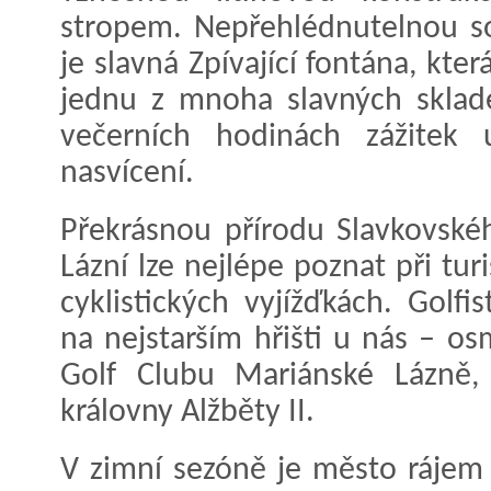
stropem. Nepřehlédnutelnou s
je slavná Zpívající fontána, kte
jednu z mnoha slavných sklad
večerních hodinách zážitek 
nasvícení.
Překrásnou přírodu Slavkovské
Lázní lze nejlépe poznat při tu
cyklistických vyjížďkách. Golf
na nejstarším hřišti u nás – o
Golf Clubu Mariánské Lázně,
královny Alžběty II.
V zimní sezóně je město rájem 