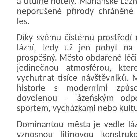
a útulné hotely. Mariánské Lázn
neporušené přírody chráněné k
les.
Díky svému čistému prostředí m
lázní, tedy už jen pobyt na 
prospěšný. Město obdařené léč
jedinečnou atmosférou, ktero
vychutnat tisíce návštěvníků. 
historie s moderními způso
dovolenou – lázeňským odpo
sportem, vycházkami nebo kul
Dominantou města je vedle lá
vznosnou litinovou konstru