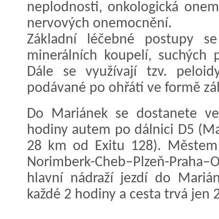
neplodnosti, onkologická onem
nervových onemocnění.
Základní léčebné postupy se
minerálních koupelí, suchých p
Dále se využívají tzv. peloid
podávané po ohřátí ve formě zá
Do Mariánek se dostanete ve
hodiny autem po dálnici D5 (Ma
28 km od Exitu 128). Městem p
Norimberk-Cheb–Plzeň-Praha–
hlavní nádraží jezdí do Marián
každé 2 hodiny a cesta trvá jen 