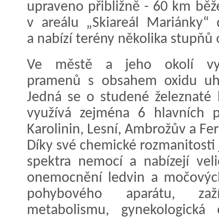
upraveno přibližně - 60 km běž
v areálu „Skiareál Mariánky“
a nabízí terény několika stupňů 
Ve městě a jeho okolí vy
pramenů s obsahem oxidu uhli
Jedná se o studené železnaté 
využívá zejména 6 hlavních p
Karolinin, Lesní, Ambrožův a Fe
Díky své chemické rozmanitosti
spektra nemocí a nabízejí veli
onemocnění ledvin a močových 
pohybového aparátu, zaž
metabolismu, gynekologická