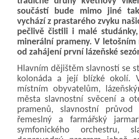
tradičně druhý květnový víke
součástí bude mimo jiné tak
vychází z prastarého zvyku naši
pečlivě čistili i malé studánk
minerální prameny. V letošním 
od zahájení první lázeňské sezó
Hlavním dějištěm slavností se 
kolonáda a její blízké okolí.
místním obyvatelům, lázeňsk
města slavnostní svěcení a ote
pramenů, slavnostní průvod 
řemeslný a farmářský jarmar
symfonického orchestru, 