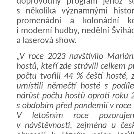
doprovodný program jehož so
s několika významnými histor
promenádní a kolonádní konc
i moderní hudby, nedělní Švihác
a laserová show.
„V roce 2023 navštívilo Mariá
hostů, kteří zde strávili celkem 
počtu tvořili 44 % čeští hosté
umístili němečtí hosté s podí
nárůst počtu hostů oproti roku 
s obdobím před pandemií v roce 
V letošním roce pozoruje
v návštěvnosti, zejména u česk