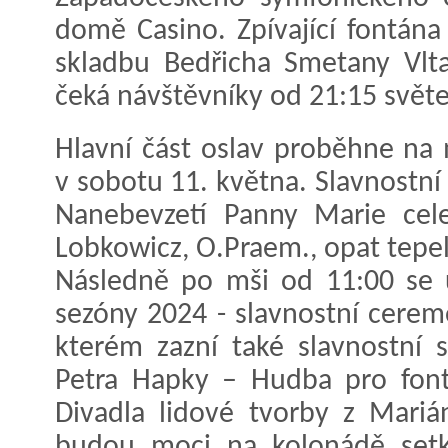
domě Casino. Zpívající fontána
skladbu Bedřicha Smetany Vlt
čeká návštěvníky od 21:15 světe
Hlavní část oslav proběhne na
v sobotu 11. května. Slavnostní
Nanebevzetí Panny Marie cele
Lobkowicz, O.Praem., opat tepel
Následně po mši od 11:00 se u
sezóny 2024 - slavnostní cere
kterém zazní také slavnostní s
Petra Hapky – Hudba pro font
Divadla lidové tvorby z Mariá
budou moci na kolonádě setk