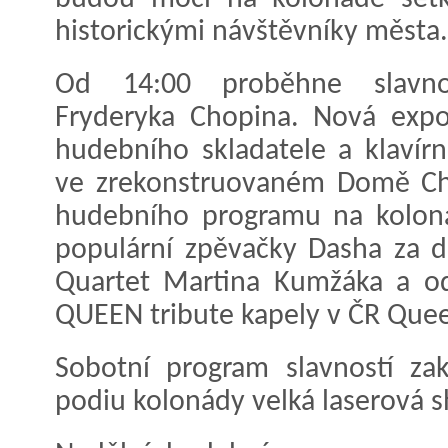
historickými návštěvníky města.
Od 14:00 proběhne slavno
Fryderyka Chopina. Nová exp
hudebního skladatele a klavír
ve zrekonstruovaném Domě Cho
hudebního programu na kolon
populární zpěvačky Dasha za d
Quartet Martina Kumžáka a od
QUEEN tribute kapely v ČR Quee
Sobotní program slavností za
podiu kolonády velká laserová 