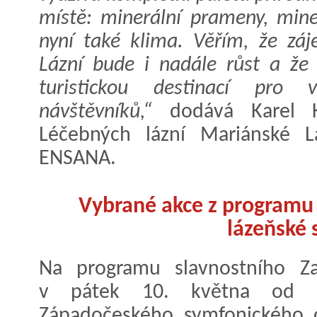
místě: minerální prameny, miner
nyní také klima. Věřím, že zá
Lázní bude i nadále růst a že 
turistickou destinací pro 
návštěvníků,“
dodává Karel Kal
Léčebných lázní Mariánské L
ENSANA.
Vybrané akce z programu 
lázeňské 
Na programu slavnostního Za
v pátek 10. května od 19
Západočeského symfonického 