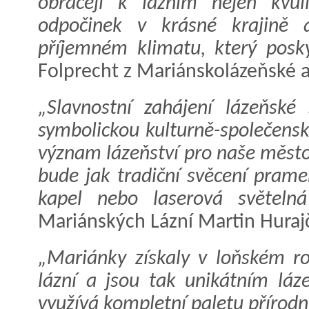
obracejí k lázním nejen kvůli
odpočinek v krásné krajině a
příjemném klimatu, který poskyt
Folprecht z Mariánskolázeňské 
„Slavnostní zahájení lázeňské
symbolickou kulturně-společensk
význam lázeňství pro naše město.
bude jak tradiční svěcení prame
kapel nebo laserová světelná
Mariánských Lázní Martin Hurajč
„Mariánky získaly v loňském ro
lázní a jsou tak unikátním lá
využívá kompletní paletu přírodn