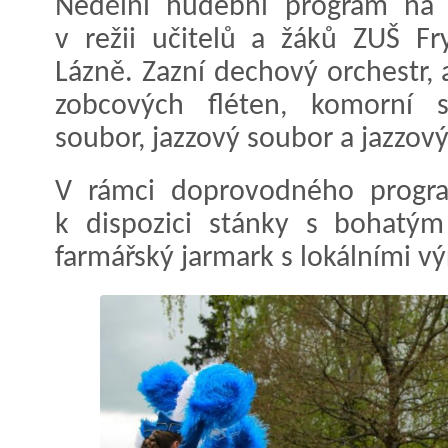
Nedělní hudební program na 
v režii učitelů a žáků ZUŠ F
Lázně. Zazní dechový orchestr,
zobcových fléten, komorní s
soubor, jazzový soubor a jazzový
V rámci doprovodného progr
k dispozici stánky s bohatým
farmářský jarmark s lokálními výr