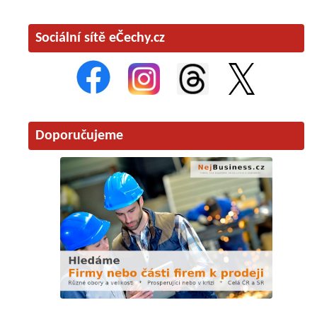
Sociální sítě eČechy.cz
Doporučujeme