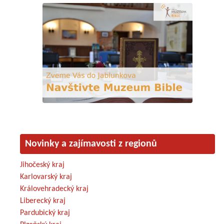
Novinky a zajímavosti z regionů
Jihočeský kraj
Karlovarský kraj
Královehradecký kraj
Liberecký kraj
Pardubický kraj