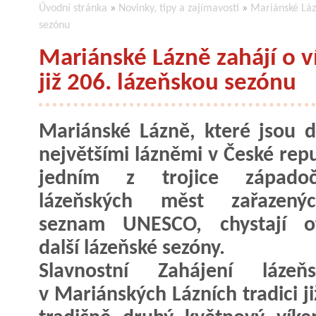
Úvodní stránka
»
Novinky, tipy a zajímavosti
»
Mariánské Lázn
sezónu
Mariánské Lázně zahájí o v
již 206. lázeňskou sezónu
Mariánské Lázně, které jsou 
největšími lázněmi v České repu
jedním z trojice západoč
lázeňských měst zařazen
seznam UNESCO, chystají ot
další lázeňské sezóny.
Slavnostní Zahájení láz
v Mariánských Lázních tradici j