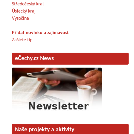
Středočeský kraj
Ústecký kraj
Vysočina
Přidat novinku a zajímavost
Zašlete tip
eČechy.cz News
Naše projekty a aktivity