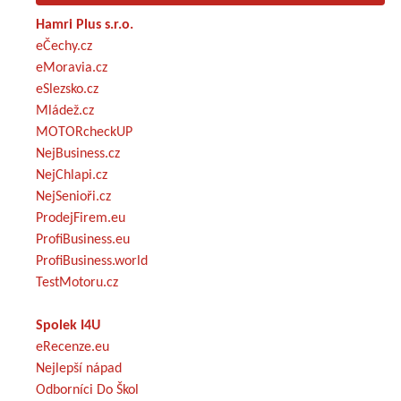
Hamri Plus s.r.o.
eČechy.cz
eMoravia.cz
eSlezsko.cz
Mládež.cz
MOTORcheckUP
NejBusiness.cz
NejChlapi.cz
NejSenioři.cz
ProdejFirem.eu
ProfiBusiness.eu
ProfiBusiness.world
TestMotoru.cz
Spolek I4U
eRecenze.eu
Nejlepší nápad
Odborníci Do Škol