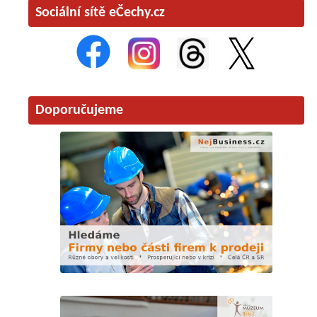
Sociální sítě eČechy.cz
Doporučujeme