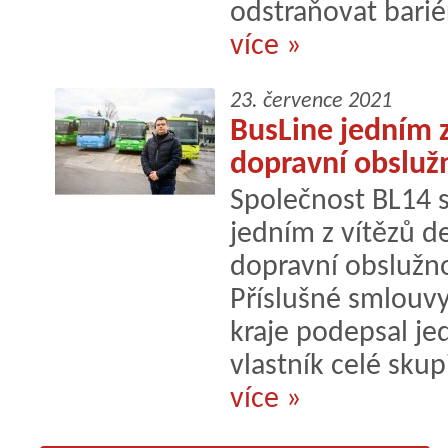
odstraňovat bariér
více »
23. července 2021
BusLine jedním z
dopravní obslužn
Společnost BL14 s.
jedním z vítězů d
dopravní obslužno
Příslušné smlouv
kraje podepsal je
vlastník celé skup
více »