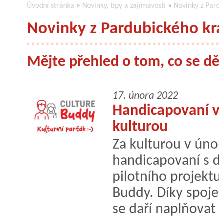
Úvodní stránka
»
Novinky, tipy a zajímavosti
»
Novinky z Par
Novinky z Pardubického kr
Mějte přehled o tom, co se dě
17. února 2022
Handicapovaní v
kulturou
Za kulturou v únor
handicapovaní s 
pilotního projekt
Buddy. Díky spoj
se daří naplňovat 