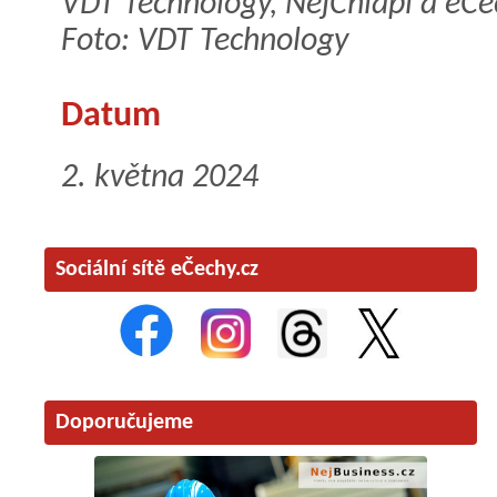
VDT Technology, NejChlapi a eČe
Foto: VDT Technology
Datum
2. května 2024
Sociální sítě eČechy.cz
Doporučujeme