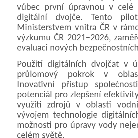
vůbec první úpravnou v celé r
digitální dvojče. Tento pil
Ministerstvem vnitra ČR v rám
výzkumu ČR 2021–2026, zaměře
evaluaci nových bezpečnostních
Použití digitálních dvojčat v
průlomový pokrok v oblast
Inovativní přístup společnos
potenciál pro zlepšení efektivit
využití zdrojů v oblasti vodn
vývojem technologie digitálních
možnosti pro úpravy vody nejen
celém světě.