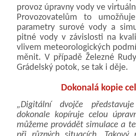
provoz úpravny vody ve virtuáln
Provozovatelům to umožňuje
parametry surové vody a simul
pitné vody v závislosti na kva
vlivem meteorologických podmí
měnit. V případě Železné Rudy
Grádelský potok, se tak i děje.
Dokonalá kopie ce
„Digitální dvojče představuj
dokonale kopíruje celou úpra
můžeme provádět simulace a tes
při různých situacích. Takový