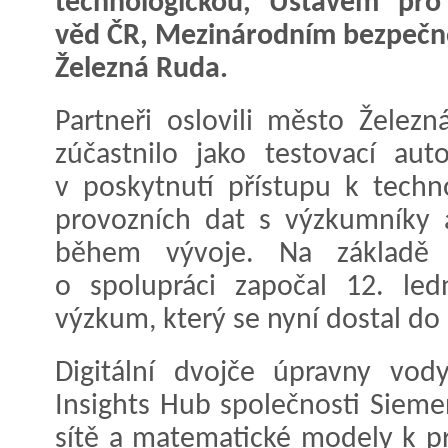
technologickou, Ústavem pr
věd ČR, Mezinárodním bezpečn
Železná Ruda.
Partneři oslovili město Želez
zúčastnilo jako testovací aut
v poskytnutí přístupu k techno
provozních dat s výzkumníky a
během vývoje. Na základě
o spolupráci započal 12. led
výzkum, který se nyní dostal do 
Digitální dvojče úpravny vod
Insights Hub společnosti Sieme
sítě a matematické modely k pr