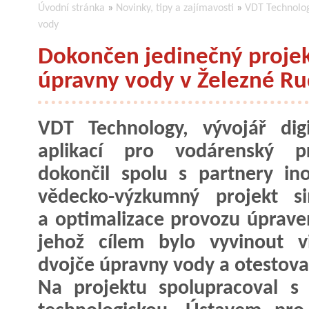
Úvodní stránka
»
Novinky, tipy a zajímavosti
»
VDT Technolog
vody
Dokončen jedinečný projek
úpravny vody v Železné R
VDT Technology, vývojář digi
aplikací pro vodárenský pr
dokončil spolu s partnery ino
vědecko-výzkumný projekt si
a optimalizace provozu úprave
jehož cílem bylo vyvinout vi
dvojče úpravny vody a otestovat
Na projektu spolupracoval s