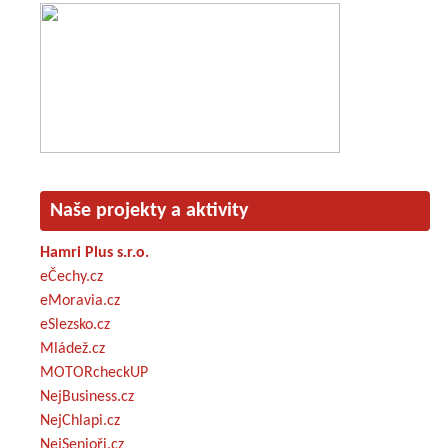
Naše projekty a aktivity
Hamri Plus s.r.o.
eČechy.cz
eMoravia.cz
eSlezsko.cz
Mládež.cz
MOTORcheckUP
NejBusiness.cz
NejChlapi.cz
NejSenioři.cz