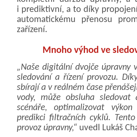
i prediktivní, a to díky propoje
automatickému přenosu promě
zařízení.
Mnoho výhod ve sledová
„Naše digitální dvojče úpravny
sledování a řízení provozu. Dí
sbírají a v reálném čase přenášej
vody, může obsluha sledovat 
scénáře, optimalizovat výko
predikci filtračních cyklů. Ten
provoz úpravny,“
uvedl Lukáš Ch