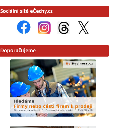
Sociální sítě eČechy.cz
Doporučujeme