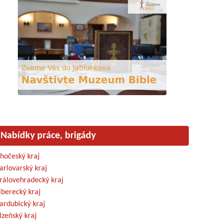
Nabídky práce, brigády
ihočeský kraj
arlovarský kraj
rálovehradecký kraj
iberecký kraj
ardubický kraj
lzeňský kraj