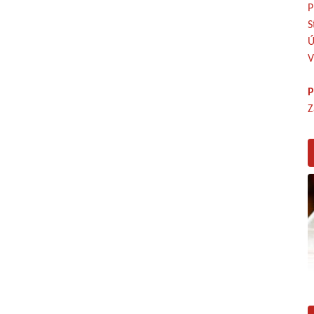
P
S
Ú
V
P
Z