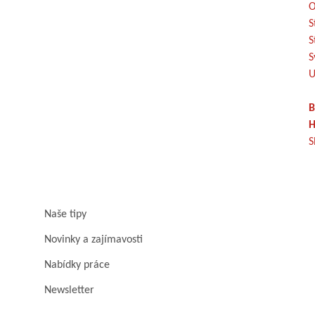
O
S
S
S
U
B
H
S
Naše tipy
Novinky a zajímavosti
Nabídky práce
Newsletter