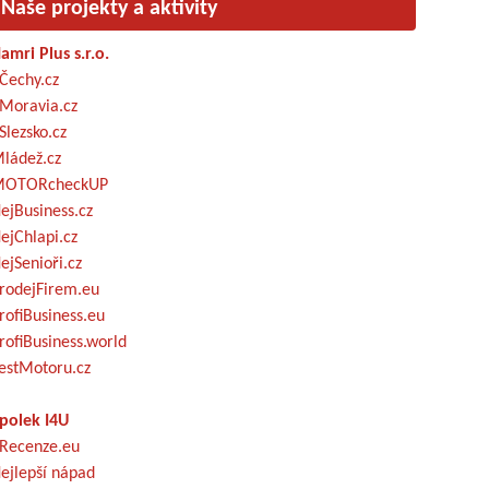
Naše projekty a aktivity
amri Plus s.r.o.
Čechy.cz
Moravia.cz
Slezsko.cz
ládež.cz
OTORcheckUP
ejBusiness.cz
ejChlapi.cz
ejSenioři.cz
rodejFirem.eu
rofiBusiness.eu
rofiBusiness.world
estMotoru.cz
polek I4U
Recenze.eu
ejlepší nápad