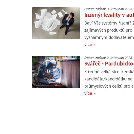
Datum zadání:
3. listopadu 2023,
Inženýr kvality v a
Baví Vás systémy řízení?
zajímavých produktů pro 
významným dodavatelem au
více »
Datum zadání:
2. listopadu 2023,
Svářeč - Pardubicko
Středně velká strojírens
kandidáta/kandidátku na 
průmyslových celků pro au
více »