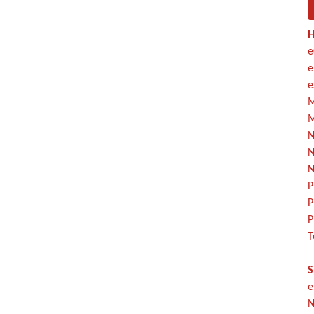
H
e
e
e
M
M
N
N
N
P
P
P
T
S
e
N