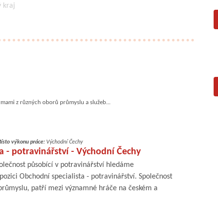
 kraj
rmami z různých oborů průmyslu a služeb...
ísto výkonu práce:
Východní Čechy
a - potravinářství - Východní Čechy
lečnost působící v potravinářství hledáme
ozici Obchodní specialista - potravinářství. Společnost
průmyslu, patří mezi významné hráče na českém a