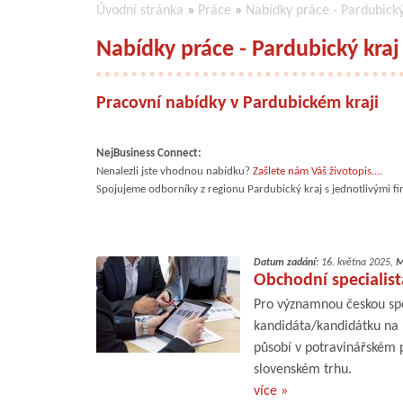
Úvodní stránka
»
Práce
»
Nabídky práce - Pardubický
Nabídky práce - Pardubický kraj
Pracovní nabídky v Pardubickém kraji
NejBusiness Connect:
Nenalezli jste vhodnou nabídku?
Zašlete nám Váš životopis....
Spojujeme odborníky z regionu Pardubický kraj s jednotlivými fi
Datum zadání:
16. května 2025,
M
Obchodní specialist
Pro významnou českou spo
kandidáta/kandidátku na p
působí v potravinářském 
slovenském trhu.
více »