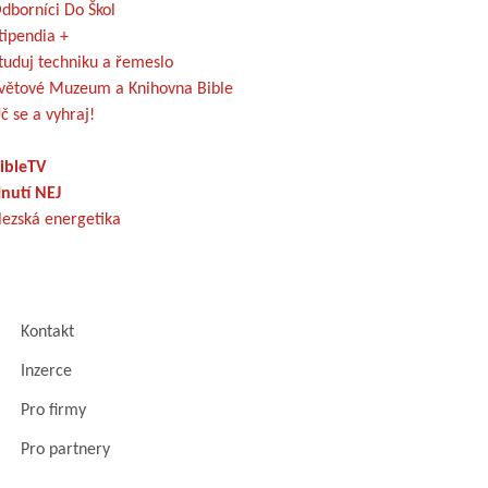
dborníci Do Škol
tipendia +
tuduj techniku a řemeslo
větové Muzeum a Knihovna Bible
č se a vyhraj!
ibleTV
nutí NEJ
lezská energetika
Kontakt
Inzerce
Pro firmy
Pro partnery