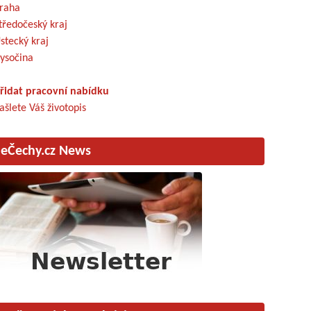
raha
tředočeský kraj
stecký kraj
ysočina
řidat pracovní nabídku
ašlete Váš životopis
eČechy.cz News