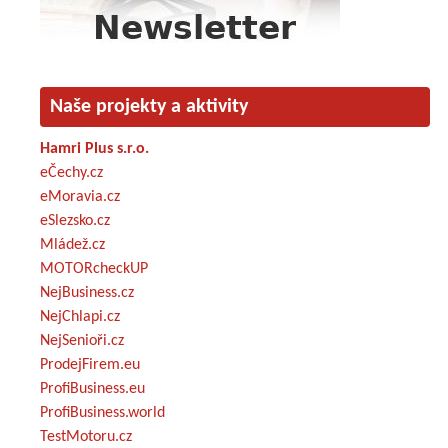
Naše projekty a aktivity
Hamri Plus s.r.o.
eČechy.cz
eMoravia.cz
eSlezsko.cz
Mládež.cz
MOTORcheckUP
NejBusiness.cz
NejChlapi.cz
NejSenioři.cz
ProdejFirem.eu
ProfiBusiness.eu
ProfiBusiness.world
TestMotoru.cz