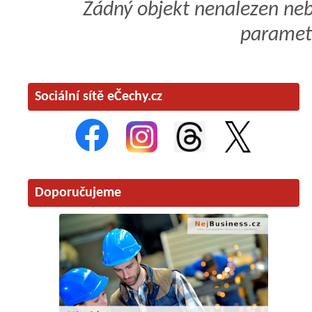
Žádný objekt nenalezen ne
paramet
Sociální sítě eČechy.cz
Doporučujeme