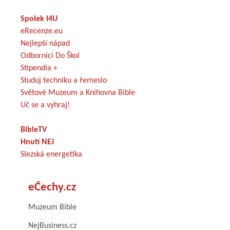
Spolek I4U
eRecenze.eu
Nejlepší nápad
Odborníci Do Škol
Stipendia +
Studuj techniku a řemeslo
Světové Muzeum a Knihovna Bible
Uč se a vyhraj!
BibleTV
Hnutí NEJ
Slezská energetika
eČechy.cz
Muzeum Bible
NejBusiness.cz