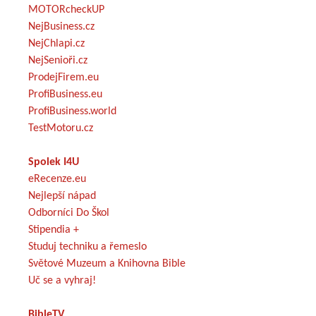
MOTORcheckUP
NejBusiness.cz
NejChlapi.cz
NejSenioři.cz
ProdejFirem.eu
ProfiBusiness.eu
ProfiBusiness.world
TestMotoru.cz
Spolek I4U
eRecenze.eu
Nejlepší nápad
Odborníci Do Škol
Stipendia +
Studuj techniku a řemeslo
Světové Muzeum a Knihovna Bible
Uč se a vyhraj!
BibleTV