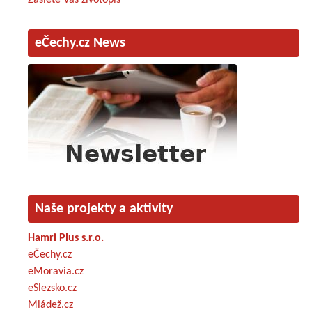
eČechy.cz News
Naše projekty a aktivity
Hamri Plus s.r.o.
eČechy.cz
eMoravia.cz
eSlezsko.cz
Mládež.cz