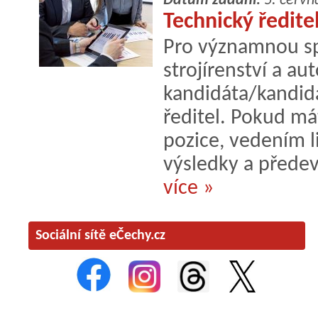
Datum zadání:
5. červn
Technický ředite
Pro významnou s
strojírenství a 
kandidáta/kandidá
ředitel. Pokud má
pozice, vedením l
výsledky a předev
více »
Sociální sítě eČechy.cz