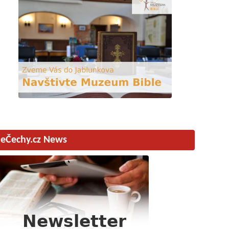
eČechy.cz News