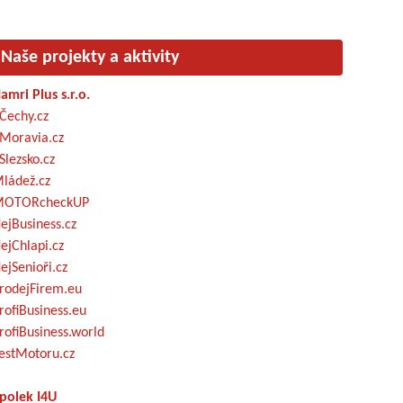
Naše projekty a aktivity
amri Plus s.r.o.
Čechy.cz
Moravia.cz
Slezsko.cz
ládež.cz
OTORcheckUP
ejBusiness.cz
ejChlapi.cz
ejSenioři.cz
rodejFirem.eu
rofiBusiness.eu
rofiBusiness.world
estMotoru.cz
polek I4U