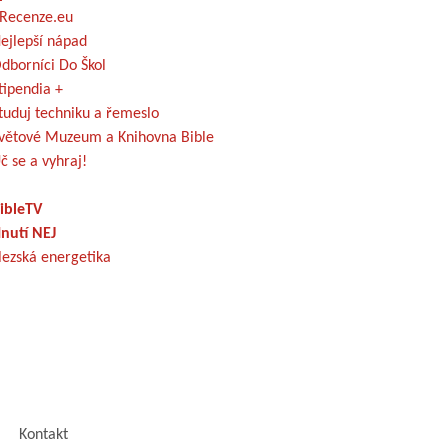
Recenze.eu
ejlepší nápad
dborníci Do Škol
tipendia +
tuduj techniku a řemeslo
větové Muzeum a Knihovna Bible
č se a vyhraj!
ibleTV
nutí NEJ
lezská energetika
Kontakt