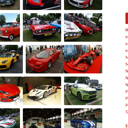
H
e
e
e
M
M
N
N
N
P
P
P
T
S