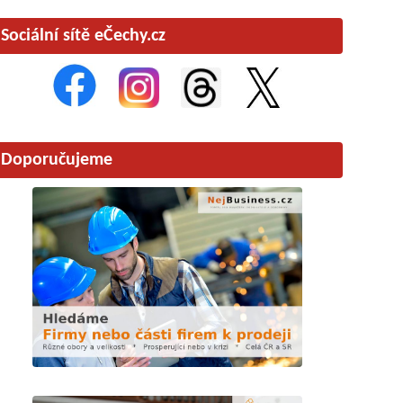
Sociální sítě eČechy.cz
Doporučujeme