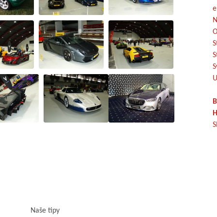
e
N
O
S
S
S
U
B
H
S
Naše tipy