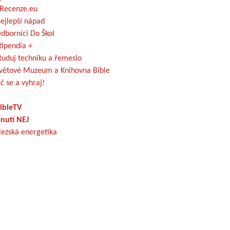
Recenze.eu
ejlepší nápad
dborníci Do Škol
tipendia +
tuduj techniku a řemeslo
větové Muzeum a Knihovna Bible
č se a vyhraj!
ibleTV
nutí NEJ
lezská energetika