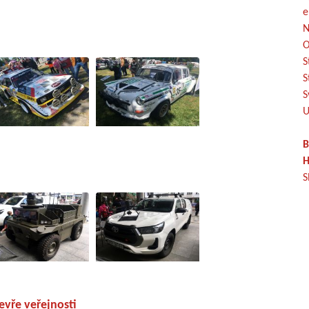
e
N
O
S
S
S
U
B
H
S
vře veřejnosti