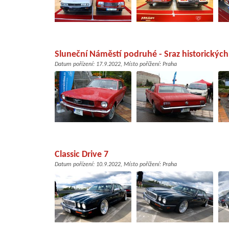
Sluneční Náměstí podruhé - Sraz historickýc
Datum pořízení:
17.9.2022
, Místo pořížení:
Praha
Classic Drive 7
Datum pořízení:
10.9.2022
, Místo pořížení:
Praha