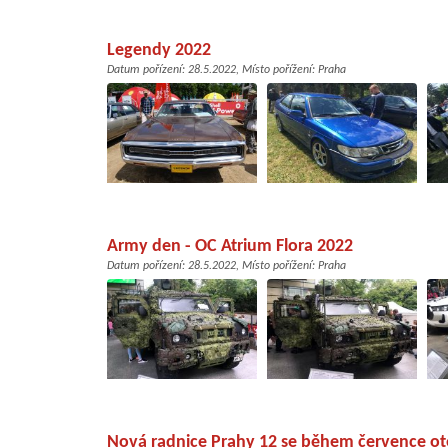
Legendy 2022
Datum pořízení:
28.5.2022
, Místo pořížení:
Praha
Army den - OC Atrium Flora 2022
Datum pořízení:
28.5.2022
, Místo pořížení:
Praha
Nová radnice Prahy 12 se během července ote