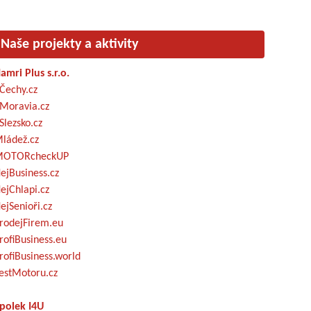
Naše projekty a aktivity
amri Plus s.r.o.
Čechy.cz
Moravia.cz
Slezsko.cz
ládež.cz
OTORcheckUP
ejBusiness.cz
ejChlapi.cz
ejSenioři.cz
rodejFirem.eu
rofiBusiness.eu
rofiBusiness.world
estMotoru.cz
polek I4U