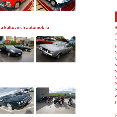
h a kultovních automobilů
H
e
e
e
M
M
N
N
N
P
P
P
T
S