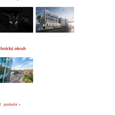
echnický okruh
2
poslední »