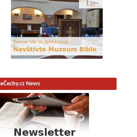
eČechy.cz News