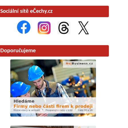
Sociální sítě eČechy.cz
Doporučujeme