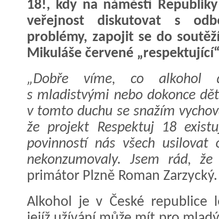
18!, kdy na náměstí Republiky
veřejnost diskutovat s odbo
problémy, zapojit se do soutěž
Mikuláše červené „respektující
„Dobře víme, co alkohol 
s mladistvými nebo dokonce dět
v tomto duchu se snažím vychová
že projekt Respektuj 18 existu
povinností nás všech usilovat 
nekonzumovaly. Jsem rád, že 
primátor Plzně Roman Zarzycký.
Alkohol je v České republice l
jejíž užívání může mít pro mlad