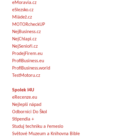
eMoravia.cz
eSlezsko.cz
Mládež.cz
MOTORcheckUP
NejBusiness.cz
NejChlapi.cz
NejSenioři.cz
ProdejFirem.eu
ProfiBusiness.eu
ProfiBusiness.world
TestMotoru.cz
Spolek I4U
eRecenze.eu
Nejlepší nápad
Odborníci Do Škol
Stipendia +
Studuj techniku a řemeslo
Světové Muzeum a Knihovna Bible