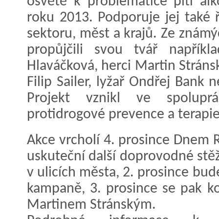
osvětě k problematice pití al
roku 2013. Podporuje jej také 
sektoru, měst a krajů. Ze znám
propůjčili svou tvář napříkl
Hlaváčková, herci Martin Stráns
Filip Sailer, lyžař Ondřej Bank 
Projekt vznikl ve spolupr
protidrogové prevence a terapie
Akce vrcholí 4. prosince Dnem R
uskuteční další doprovodné stěž
v ulicích města, 2. prosince bu
kampaně, 3. prosince se pak k
Martinem Stránským.