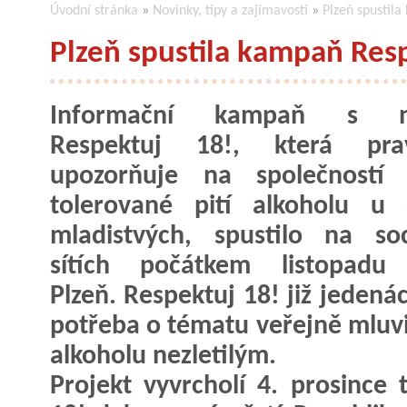
Úvodní stránka
»
Novinky, tipy a zajímavosti
»
Plzeň spustil
Plzeň spustila kampaň Res
Informační kampaň s n
Respektuj 18!, která prav
upozorňuje na společností 
tolerované pití alkoholu u 
mladistvých, spustilo na soc
sítích počátkem listopadu
Plzeň. Respektuj 18! již jeden
potřeba o tématu veřejně mluvit
alkoholu nezletilým.
Projekt vyvrcholí 4. prosinc