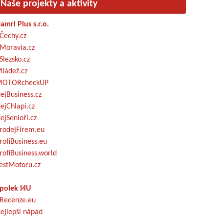
Naše projekty a aktivity
amri Plus s.r.o.
Čechy.cz
Moravia.cz
Slezsko.cz
ládež.cz
OTORcheckUP
ejBusiness.cz
ejChlapi.cz
ejSenioři.cz
rodejFirem.eu
rofiBusiness.eu
rofiBusiness.world
estMotoru.cz
polek I4U
Recenze.eu
ejlepší nápad