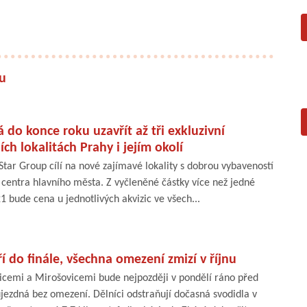
nu
 do konce roku uzavřít až tři exkluzivní
ch lokalitách Prahy i jejím okolí
tar Group cílí na nové zajímavé lokality s dobrou vybaveností
 centra hlavního města. Z vyčleněné částky více než jedné
1 bude cena u jednotlivých akvizic ve všech...
 do finále, všechna omezení zmizí v říjnu
cemi a Mirošovicemi bude nejpozději v pondělí ráno před
jezdná bez omezení. Dělníci odstraňují dočasná svodidla v