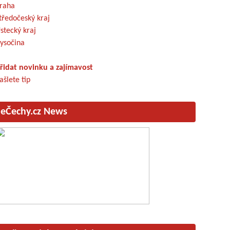
raha
tředočeský kraj
stecký kraj
ysočina
řidat novinku a zajímavost
ašlete tip
eČechy.cz News