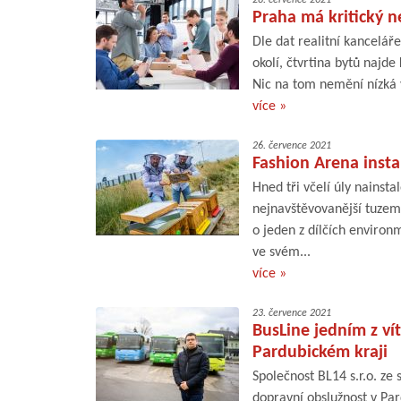
Praha má kritický 
Dle dat realitní kancelář
okolí, čtvrtina bytů najd
Nic na tom nemění nízká v
více »
26. července 2021
Fashion Arena insta
Hned tři včelí úly nainst
nejnavštěvovanější tuzem
o jeden z dílčích environ
ve svém...
více »
23. července 2021
BusLine jedním z ví
Pardubickém kraji
Společnost BL14 s.r.o. ze 
dopravní obslužnost v Pa