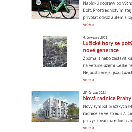
Nabídku dopravy po výcho
Bolt. Prostřednictvím ste
přivolat odvoz autem s lo
více »
4. července 2021
Lužické hory se potý
nové generace
Zpomalit nebo zastavit ků
na většině území České re
Nejpostiženější jsou Luži
více »
28. června 2021
Nová radnice Prahy
Nový symbol pražských Mo
radnice se ve středu 7. č
při vyřizování úředních z
více »