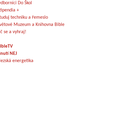
dborníci Do Škol
tipendia +
tuduj techniku a řemeslo
větové Muzeum a Knihovna Bible
č se a vyhraj!
ibleTV
nutí NEJ
lezská energetika