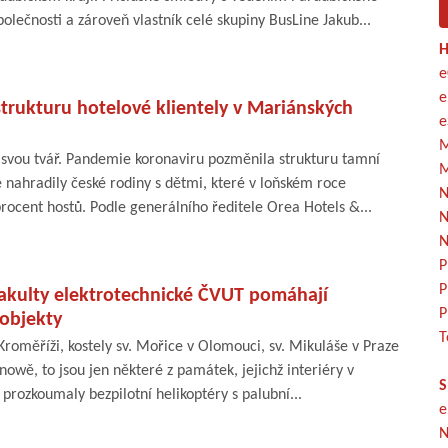
polečnosti a zároveň vlastník celé skupiny BusLine Jakub...
H
e
e
trukturu hotelové klientely v Mariánských
e
M
svou tvář. Pandemie koronaviru pozměnila strukturu tamní
M
ce nahradily české rodiny s dětmi, které v loňském roce
N
rocent hostů. Podle generálního ředitele Orea Hotels &...
N
N
P
P
Fakulty elektrotechnické ČVUT pomáhají
P
 objekty
T
roměříži, kostely sv. Mořice v Olomouci, sv. Mikuláše v Praze
nowě, to jsou jen některé z památek, jejichž interiéry v
S
 prozkoumaly bezpilotní helikoptéry s palubní...
e
N