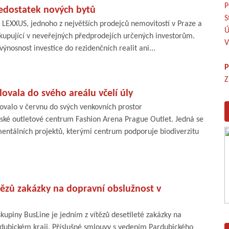
P
nedostatek nových bytů
S
e LEXXUS, jednoho z největších prodejců nemovitostí v Praze a
Ú
e kupující v neveřejných předprodejích určených investorům.
V
ýnosnost investice do rezidenčních realit ani...
P
Z
lovala do svého areálu včelí úly
alovalo v červnu do svých venkovních prostor
ské outletové centrum Fashion Arena Prague Outlet. Jedná se
mentálních projektů, kterými centrum podporuje biodiverzitu
tězů zakázky na dopravní obslužnost v
skupiny BusLine je jedním z vítězů desetileté zakázky na
rdubickém kraji. Příslušné smlouvy s vedením Pardubického