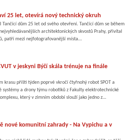
ví 25 let, otevírá nový technický okruh
il Tančící dům 25 let od svého otevření. Tančící dům se během
z nejvyhledávanějších architektonických skvostů Prahy, přivítal
ů, patří mezi nejfotografovanější místa...
VUT v jeskyni Býčí skála trénuje na finále
m krasu příští týden poprvé vkročí čtyřnohý robot SPOT a
ké systémy a drony týmu robotiků z Fakulty elektrotechnické
omplexu, který v zimním období slouží jako jedno z...
ě nové komunitní zahrady - Na Vypichu a v