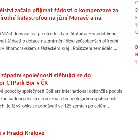
O
lství začalo přijímat žádosti o kompenzace za
S
rodní katastrofou na jižní Moravě a na
S
S
U
 (MZe) dnes začíná prostřednictvím Státního zemědělského
mat žádosti o dotace na zmírnění škod způsobených přírodní
B
u v Jihomoravském a Ústeckém kraji. Poškození zemědělci...
H
S
 západní společností stěhující se do
or CTPark Bor v ČR
 pobočky společnosti Colliers International dokončila podpis
ou nadnárodní strojírenskou a technologickou společností
ch, jejíž výrobky se prodávají ve 125 zemích po celém...
 v Hradci Králové