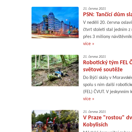
21. června 2021
PSN: Tančící dům sla
V neděli 20. června oslav
čtvrt století stal jedním 
přes 3 miliony návštěvník
více »
21. června 2021
Robotický tým FEL Č
světové soutěže
Do Býčí skály v Moravské
spolu s ním další robotic
(FEL) ČVUT. V jeskynním k
více »
21. června 2021
V Praze "rostou" dv
Kobylisích