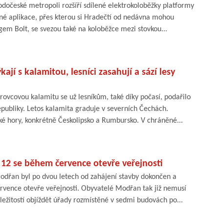
dočeské metropoli rozšíří sdílené elektrokoloběžky platformy
jné aplikace, přes kterou si Hradečtí od nedávna mohou
gem Bolt, se svezou také na koloběžce mezi stovkou...
kají s kalamitou, lesníci zasahují a sází lesy
rovcovou kalamitu se už lesníkům, také díky počasí, podařilo
publiky. Letos kalamita graduje v severních Čechách.
cké hory, konkrétně Českolipsko a Rumbursko. V chráněné...
 12 se během července otevře veřejnosti
dřan byl po dvou letech od zahájení stavby dokončen a
ervence otevře veřejnosti. Obyvatelé Modřan tak již nemusí
áležitostí objíždět úřady rozmístěné v sedmi budovách po...