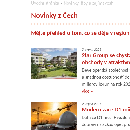
Úvodní stránka
»
Novinky, tipy a zajímavosti
Novinky z Čech
Mějte přehled o tom, co se děje v regio
3. srpna 2021
Star Group se chystá
obchody v atraktivní
Developerská společnost S
a snadnou dostupností do
miliardy korun na rok 202
více »
2. srpna 2021
Modernizace D1 míří
Dálnice D1 mezi Hvězdoni
dopravní špičkou opět prů