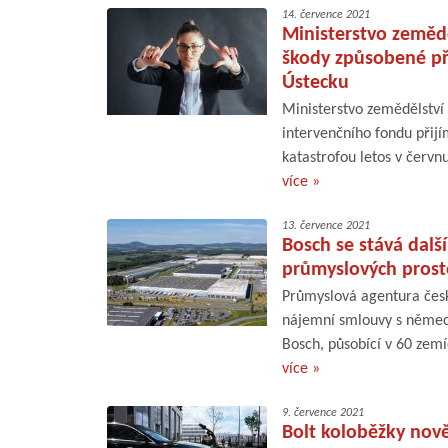
14. července 2021
Ministerstvo zemědě
škody způsobené pří
Ústecku
Ministerstvo zemědělství
intervenčního fondu přijí
katastrofou letos v červn
více »
13. července 2021
Bosch se stává další
průmyslových prost
Průmyslová agentura české
nájemní smlouvy s německ
Bosch, působící v 60 zemí
více »
9. července 2021
Bolt koloběžky nově