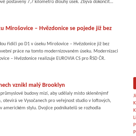
nově postavený 7,7 kilometrů dlouhý úsek. Zbývá dokončit...
ku Mirošovice – Hvězdonice se pojede již bez
ou řidiči po D1 v úseku Mirošovice – Hvězdonice již bez
stavební práce na tomto modernizovaném úseku. Modernizaci
ovice – Hvězdonice realizuje EUROVIA CS pro ŘSD ČR.
nech vznikl malý Brooklyn
é průmyslové budovy mizí, aby udělaly místo skleněnýmf
J
otevírá ve Vysočanech pro veřejnost studio v loftových,
K
 v americkém stylu. Dvojice podnikatelů se rozhodla
K
L
P
P