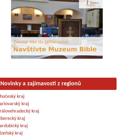
Novinky a zajímavosti z regionů
ihočeský kraj
arlovarský kraj
rálovehradecký kraj
iberecký kraj
ardubický kraj
lzeňský kraj