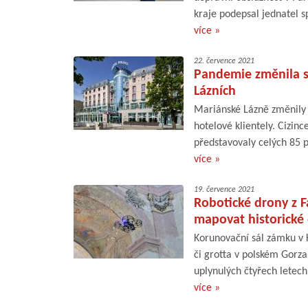
kraje podepsal jednatel s
více »
22. července 2021
Pandemie změnila s
Lázních
Mariánské Lázně změnily 
hotelové klientely. Cizin
představovaly celých 85 p
více »
19. července 2021
Robotické drony z 
mapovat historické
Korunovační sál zámku v K
či grotta v polském Gorza
uplynulých čtyřech letech
více »