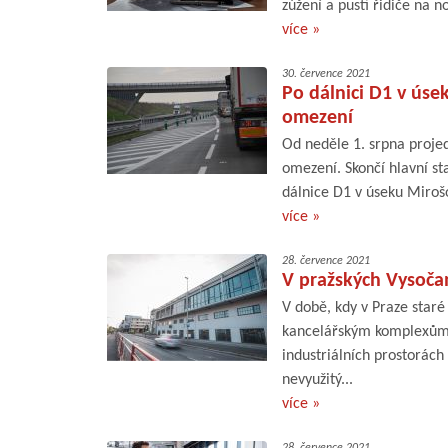
zúžení a pustí řidiče na 
více »
30. července 2021
Po dálnici D1 v úse
omezení
Od neděle 1. srpna projed
omezení. Skončí hlavní 
dálnice D1 v úseku Miroš
více »
28. července 2021
V pražských Vysoča
V době, kdy v Praze star
kancelářským komplexům, 
industriálních prostorách
nevyužitý...
více »
28. července 2021