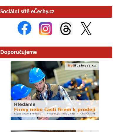
Sociální sítě eČechy.cz
Doporučujeme