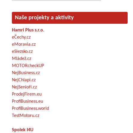
Naše projekty a aktivity
Hamri Plus s.r.o.
eČechy.cz
eMoravia.cz
eSlezsko.cz
Mládež.cz
MOTORcheckUP
NejBusiness.cz
NejChlapi.cz
NejSenioři.cz
ProdejFirem.eu
ProfiBusiness.eu
ProfiBusiness.world
TestMotoru.cz
Spolek I4U