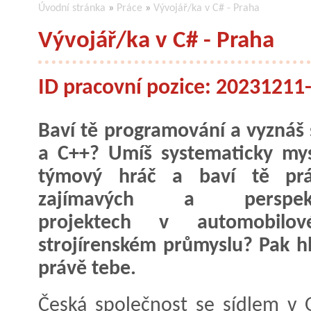
Úvodní stránka
»
Práce
»
Vývojář/ka v C# - Praha
Vývojář/ka v C# - Praha
ID pracovní pozice: 2023121
Baví tě programování a vyznáš 
a C++? Umíš systematicky mysl
týmový hráč a baví tě pr
zajímavých a perspekti
projektech v automobil
strojírenském průmyslu? Pak 
právě tebe.
Česká společnost se sídlem v 