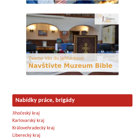
Nabídky práce, brigády
Jihočeský kraj
Karlovarský kraj
Královehradecký kraj
Liberecký kraj