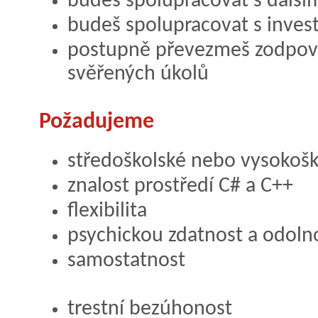
budeš spolupracovat s další
budeš spolupracovat s invest
postupně převezmeš zodpov
svěřených úkolů
Požadujeme
středoškolské nebo vysokošk
znalost prostředí C# a C++
flexibilita
psychickou zdatnost a odoln
samostatnost
trestní bezúhonost