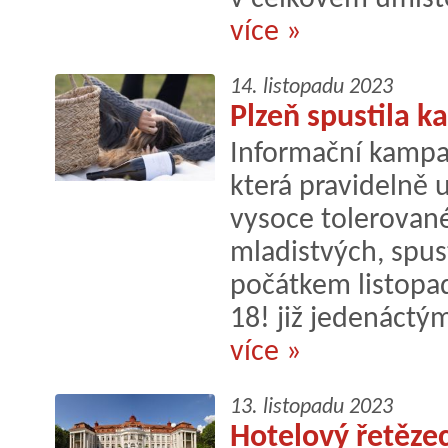
více »
14. listopadu 2023
Plzeň spustila 
Informační kampa
která pravidelně 
vysoce tolerované 
mladistvých, spust
počátkem listopa
18! již jedenáctý
více »
13. listopadu 2023
Hotelový řetězec