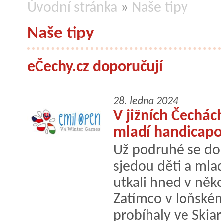
Úvodní stránka
»
Naše tipy
Naše tipy
eČechy.cz doporučují
28. ledna 2024
V jižních Čechác
mladí handicapo
Už podruhé se do
sjedou děti a mla
utkali hned v něk
Zatímco v loňské
probíhaly ve Skiar