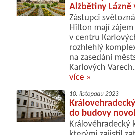
Alžbětiny Lázně 
Zástupci světozn
Hilton mají zájem
v centru Karlový
rozhlehlý komplex
na zasedání městs
Karlových Varech.
více »
10. listopadu 2023
Královehradecký 
do budovy novo
Královéhradecký kr
kterými zajistil 