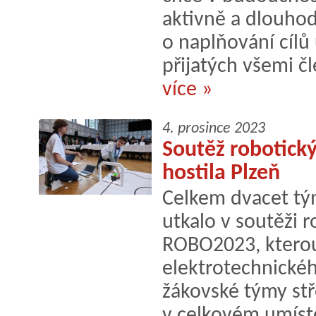
aktivně a dlouho
o naplňování cílů
přijatých všemi č
více »
4. prosince 2023
Soutěž robotick
hostila Plzeň
Celkem dvacet tým
utkalo v soutěži 
ROBO2023, kterou
elektrotechnické
žákovské týmy stř
v celkovém umístě