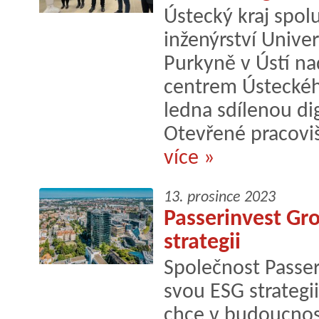
Ústecký kraj spolu
inženýrství Univer
Purkyně v Ústí n
centrem Ústeckého
ledna sdílenou dig
Otevřené pracovišt
více »
13. prosince 2023
Passerinvest Gr
strategii
Společnost Passer
svou ESG strategii
chce v budoucnos