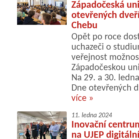
Západočeská uni
otevřených dveří
Chebu
Opět po roce dos
uchazeči o studiu
veřejnost možnost
Západočeskou univ
Na 29. a 30. ledna
Dne otevřených dv
více »
11. ledna 2024
Inovační centrum
na UJEP digitáln