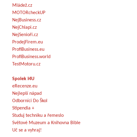
Mládež.cz
MOTORcheckUP
NejBusiness.cz
NejChlapi.cz
NejSenioři.cz
ProdejFirem.eu
ProfiBusiness.eu
ProfiBusiness.world
TestMotoru.cz
Spolek I4U
eRecenze.eu
Nejlepší nápad
Odborníci Do Škol
Stipendia +
Studuj techniku a řemeslo
Světové Muzeum a Knihovna Bible
Uč se a vyhraj!