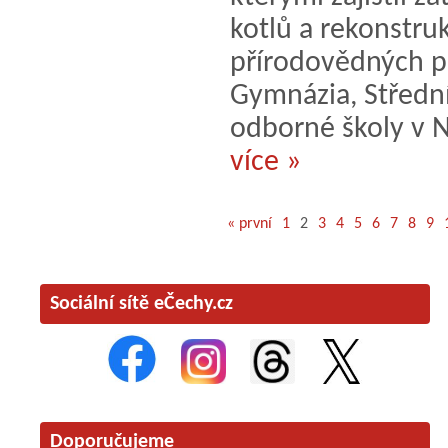
kotlů a rekonstru
přírodovědných p
Gymnázia, Střední
odborné školy v 
více »
« první
1
2
3
4
5
6
7
8
9
Sociální sítě eČechy.cz
Doporučujeme