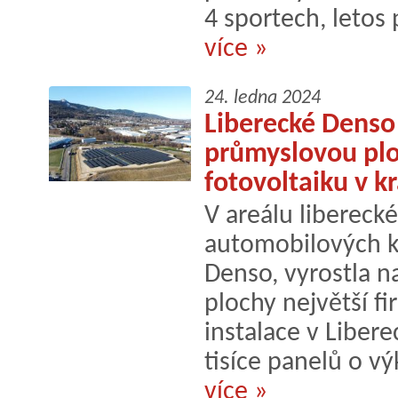
4 sportech, letos 
více »
24. ledna 2024
Liberecké Denso
průmyslovou ploc
fotovoltaiku v kr
V areálu liberec
automobilových 
Denso, vyrostla n
plochy největší f
instalace v Libere
tisíce panelů o v
více »