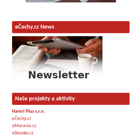
eČechy.cz News
Naše projekty a aktivity
Hamri Plus s.r.o.
eČechy.cz
eMoravia.cz
eSlezsko.cz