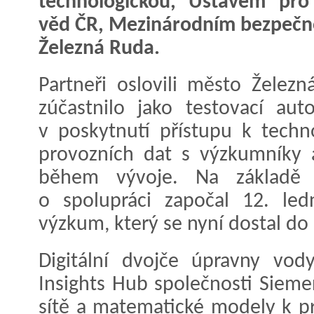
technologickou, Ústavem pr
věd ČR, Mezinárodním bezpečn
Železná Ruda.
Partneři oslovili město Želez
zúčastnilo jako testovací aut
v poskytnutí přístupu k techno
provozních dat s výzkumníky a
během vývoje. Na základě
o spolupráci započal 12. led
výzkum, který se nyní dostal do 
Digitální dvojče úpravny vod
Insights Hub společnosti Sieme
sítě a matematické modely k pr