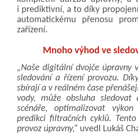
i prediktivní, a to díky propoje
automatickému přenosu promě
zařízení.
Mnoho výhod ve sledová
„Naše digitální dvojče úpravny
sledování a řízení provozu. Dí
sbírají a v reálném čase přenášej
vody, může obsluha sledovat 
scénáře, optimalizovat výko
predikci filtračních cyklů. Ten
provoz úpravny,“
uvedl Lukáš Ch