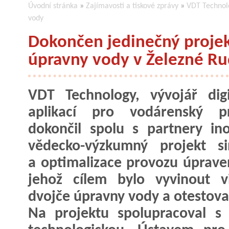
Úvodní stránka
»
Zajímavosti a tiskové zprávy
»
VDT Technolo
vody
Dokončen jedinečný projek
úpravny vody v Železné R
VDT Technology, vývojář digi
aplikací pro vodárenský pr
dokončil spolu s partnery ino
vědecko-výzkumný projekt si
a optimalizace provozu úprave
jehož cílem bylo vyvinout vi
dvojče úpravny vody a otestovat
Na projektu spolupracoval s