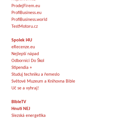
ProdejFirem.eu
ProfiBusiness.eu
ProfiBusiness.world
TestMotoru.cz
Spolek I4U
eRecenze.eu
Nejlepší nápad
Odborníci Do Škol
Stipendia +
Studuj techniku a řemeslo
Světové Muzeum a Knihovna Bible
Uč se a vyhraj!
BibleTV
Hnutí NEJ
Slezská energetika