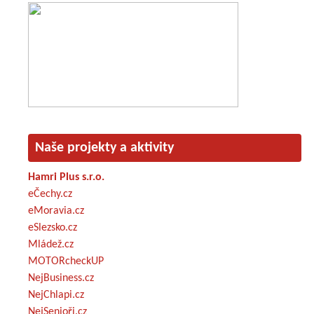
Naše projekty a aktivity
Hamri Plus s.r.o.
eČechy.cz
eMoravia.cz
eSlezsko.cz
Mládež.cz
MOTORcheckUP
NejBusiness.cz
NejChlapi.cz
NejSenioři.cz