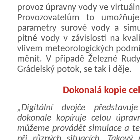
provoz úpravny vody ve virtuáln
Provozovatelům to umožňuje
parametry surové vody a simul
pitné vody v závislosti na kva
vlivem meteorologických podmí
měnit. V případě Železné Rudy
Grádelský potok, se tak i děje.
Dokonalá kopie ce
„Digitální dvojče představuj
dokonale kopíruje celou úpra
můžeme provádět simulace a tes
při různých situacích. Takový