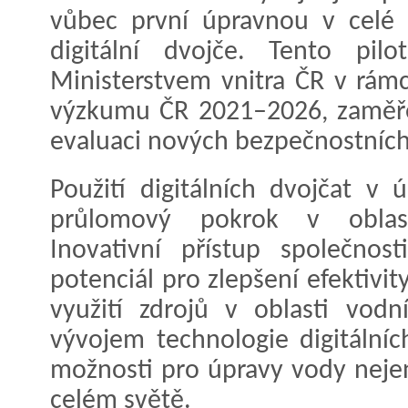
vůbec první úpravnou v celé r
digitální dvojče. Tento pil
Ministerstvem vnitra ČR v rám
výzkumu ČR 2021–2026, zaměře
evaluaci nových bezpečnostních
Použití digitálních dvojčat v
průlomový pokrok v oblast
Inovativní přístup společnos
potenciál pro zlepšení efektivit
využití zdrojů v oblasti vodn
vývojem technologie digitálních
možnosti pro úpravy vody nejen
celém světě.