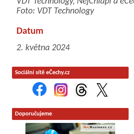
VDT Technology, NejChlapi a eČe
Foto: VDT Technology
Datum
2. května 2024
Sociální sítě eČechy.cz
Doporučujeme