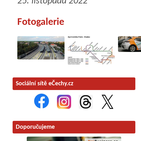
25. listopadu 2022
Fotogalerie
Sociální sítě eČechy.cz
Doporučujeme