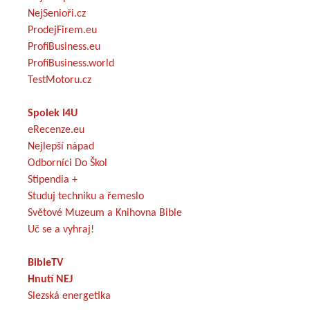
NejSenioři.cz
ProdejFirem.eu
ProfiBusiness.eu
ProfiBusiness.world
TestMotoru.cz
Spolek I4U
eRecenze.eu
Nejlepší nápad
Odborníci Do Škol
Stipendia +
Studuj techniku a řemeslo
Světové Muzeum a Knihovna Bible
Uč se a vyhraj!
BibleTV
Hnutí NEJ
Slezská energetika