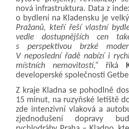
nová infrastruktura. Data z inde
o bydlení na Kladensku je velk
Pražanů, kteří řeší vlastní bydl
vedle dostupnějších cen tak
s perspektivou brzké modern
V neposlední řadě nabízí i rych
místních nemovitostí,“
říká
developerské společnosti Getbe
Z kraje Kladna se pohodlně dos
15 minut, na ruzyňské letiště 
zde intenzivní vlaková a autob
zjednodušení dopravy bu
rychlodráhy Praha – Kladno, kt