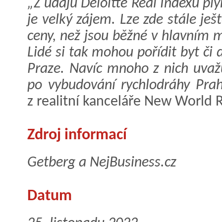
„Z údajů Deloitte Real Indexu pl
je velký zájem. Lze zde stále ješ
ceny, než jsou běžné v hlavním 
Lidé si tak mohou pořídit byt či
Praze. Navíc mnoho z nich uvaž
po vybudování rychlodráhy Prah
z realitní kanceláře New World R
Zdroj informací
Getberg a NejBusiness.cz
Datum