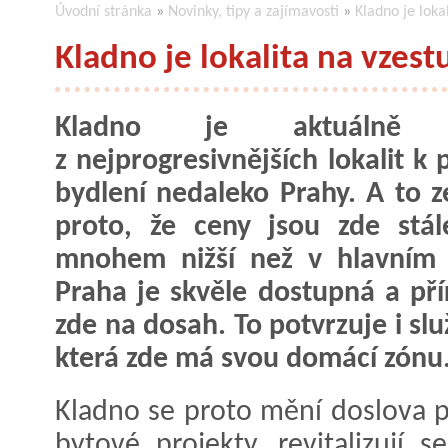
Úvodní stránka
»
Novinky, tipy a zajímavosti
»
Kladno je loka
Kladno je lokalita na vzes
Kladno je aktuálně 
z nejprogresivnějších lokalit k 
bydlení nedaleko Prahy. A to 
proto, že ceny jsou zde stál
mnohem nižší než v hlavním 
Praha je skvěle dostupná a pří
zde na dosah. To potvrzuje i sl
která zde má svou domácí zónu
Kladno se proto mění doslova 
bytové projekty, revitalizují s