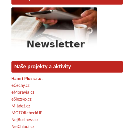
Naše projekty a aktivity
Hamri Plus s.r.o.
eČechy.cz
eMoravia.cz
eSlezsko.cz
Mládež.cz
MOTORcheckUP
NejBusiness.cz
NejChlapi.cz