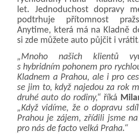
let. Jednoduchost dopravy m
podtrhuje přítomnost pražs
Anytime, která má na Kladně d
si zde můžete auto půjčit i vrátit
„Mnoho našich klientů vyu
s hybridním pohonem pro rychlo
Kladnem a Prahou, ale i pro ces
se jim to, když najedou za rok 
druhé auto do rodiny,“
říká
Mila
„Když vidíme, že o dopravu sd
Prahou je zájem, zřídili jsme n
pro nás de facto velká Praha.“