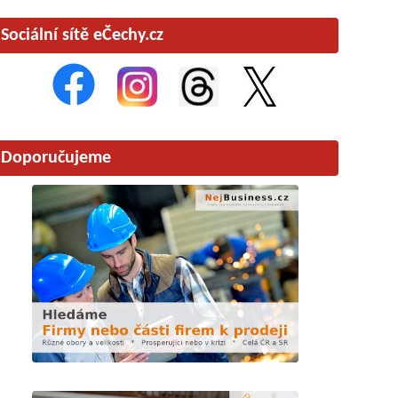
Sociální sítě eČechy.cz
Doporučujeme