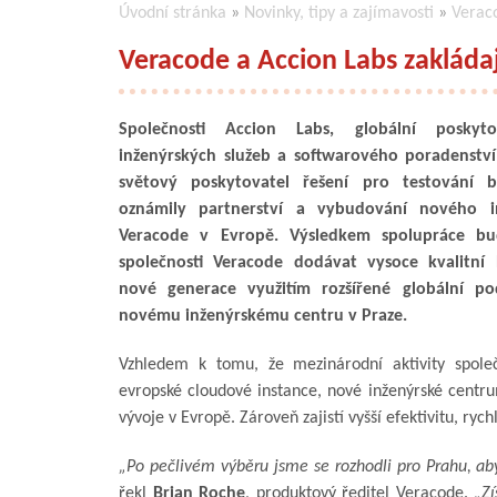
Úvodní stránka
»
Novinky, tipy a zajímavosti
»
Veraco
Veracode a Accion Labs zakláda
Společnosti Accion Labs, globální poskyto
inženýrských služeb a softwarového poradenství
světový poskytovatel řešení pro testování be
oznámily partnerství a vybudování nového i
Veracode v Evropě. Výsledkem spolupráce bu
společnosti Veracode dodávat vysoce kvalitní 
nové generace využitím rozšířené globální po
novému inženýrskému centru v Praze.
Vzhledem k tomu, že mezinárodní aktivity společ
evropské cloudové instance, nové inženýrské centru
vývoje v Evropě. Zároveň zajistí vyšší efektivitu, ryc
„Po pečlivém výběru jsme se rozhodli pro Prahu, aby
řekl
Brian Roche
, produktový ředitel Veracode.
„Zí