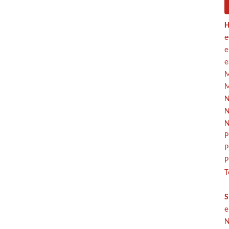
H
e
e
e
M
M
N
N
N
P
P
P
T
S
e
N