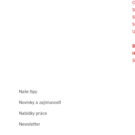
O
S
S
S
U
B
H
S
Naše tipy
Novinky a zajímavosti
Nabídky práce
Newsletter