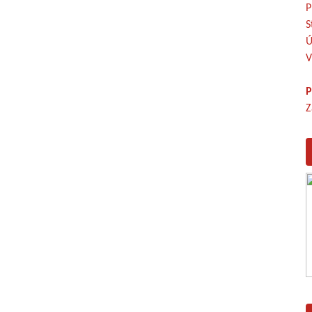
P
S
Ú
V
P
Z