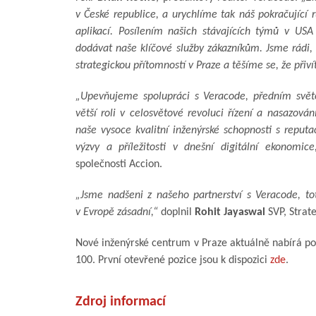
v České republice, a urychlíme tak náš pokračující r
aplikací. Posílením našich stávajících týmů v USA
dodávat naše klíčové služby zákazníkům. Jsme rádi, 
strategickou přítomností v Praze a těšíme se, že při
„Upevňujeme spolupráci s Veracode, předním svět
větší roli v celosvětové revoluci řízení a nasazová
naše vysoce kvalitní inženýrské schopnosti s reputa
výzvy a příležitosti v dnešní digitální ekonomice
společnosti Accion.
„Jsme nadšeni z našeho partnerství s Veracode, to
v Evropě zásadní,“
doplnil
Rohit Jayaswal
SVP, Strate
Nové inženýrské centrum v Praze aktuálně nabírá pos
100. První otevřené pozice jsou k dispozici
zde
.
Zdroj informací