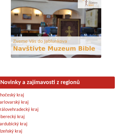
Novinky a zajímavosti z regionů
ihočeský kraj
arlovarský kraj
rálovehradecký kraj
iberecký kraj
ardubický kraj
lzeňský kraj