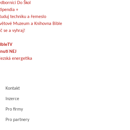
dborníci Do Škol
tipendia +
tuduj techniku a řemeslo
větové Muzeum a Knihovna Bible
č se a vyhraj!
ibleTV
nutí NEJ
lezská energetika
Kontakt
Inzerce
Pro firmy
Pro partnery