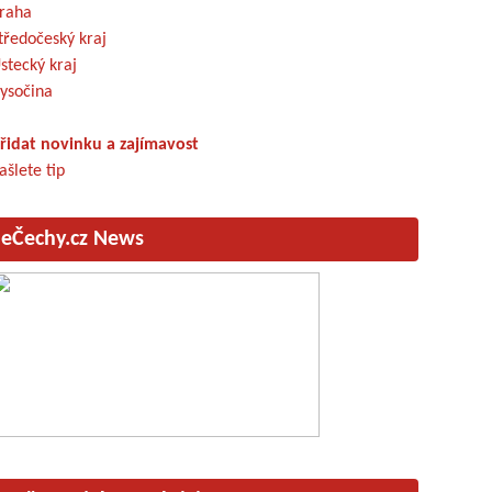
raha
tředočeský kraj
stecký kraj
ysočina
řidat novinku a zajímavost
ašlete tip
eČechy.cz News