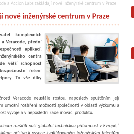
de a Accion Labs zakládají nové inženýrské centrum v Praze
jí nové inženýrské centrum v Praze
vatel komplexních
 a Veracode, přední
zpečnosti aplikací,
nženýrského centra
de větší schopnost
bezpečnostní řešení
dpory. To vše díky
nosti Veracode neustále rostou, naposledy spuštěním její
m umožní rozšíření možností společnosti v oblasti výzkumu a
hlost vývoje a v neposlední řadě inovaci produktů.
chom rozšířili naši globální technickou přítomnost v Evropě,“
skáme přístup k vysoce kvalifikovaným inženýrským talentům