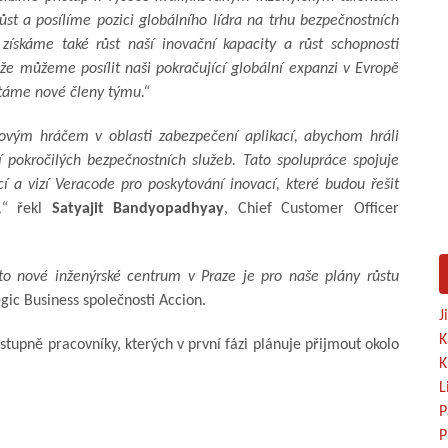
ůst a posílíme pozici globálního lídra na trhu bezpečnostních
 získáme také růst naší inovační kapacity a růst schopnosti
že můžeme posílit naši pokračující globální expanzi v Evropě
vítáme nové členy týmu.“
ovým hráčem v oblasti zabezpečení aplikací, abychom hráli
ní pokročilých bezpečnostních služeb. Tato spolupráce spojuje
cí a vizí Veracode pro poskytování inovací, které budou řešit
,“
řekl
Satyajit Bandyopadhyay
, Chief Customer Officer
to nové inženýrské centrum v Praze je pro naše plány růstu
gic Business společnosti Accion.
J
K
tupně pracovníky, kterých v první fázi plánuje přijmout okolo
K
L
P
P