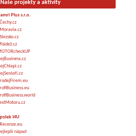
Naše projekty a aktivity
amri Plus s.r.o.
Čechy.cz
Moravia.cz
Slezsko.cz
ládež.cz
OTORcheckUP
ejBusiness.cz
ejChlapi.cz
ejSenioři.cz
rodejFirem.eu
rofiBusiness.eu
rofiBusiness.world
estMotoru.cz
polek I4U
Recenze.eu
ejlepší nápad