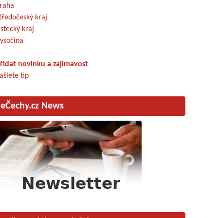
raha
tředočeský kraj
stecký kraj
ysočina
řidat novinku a zajímavost
ašlete tip
eČechy.cz News