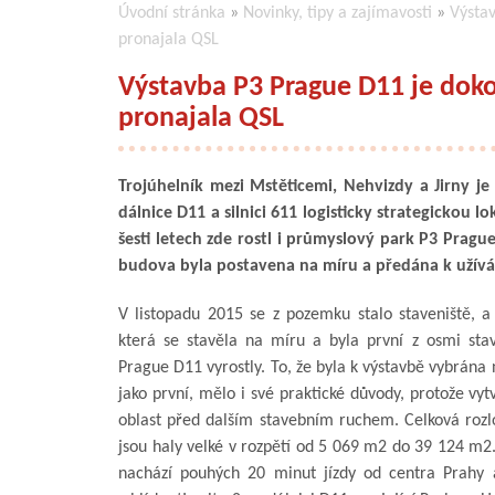
Úvodní stránka
»
Novinky, tipy a zajímavosti
»
Výstav
pronajala QSL
Výstavba P3 Prague D11 je doko
pronajala QSL
Trojúhelník mezi Mstěticemi, Nehvizdy a Jirny je 
dálnice D11 a silnici 611 logisticky strategickou l
šesti letech zde rostl i průmyslový park P3 Pragu
budova byla postavena na míru a předána k užíván
V listopadu 2015 se z pozemku stalo staveniště, a
která se stavěla na míru a byla první z osmi sta
Prague D11 vyrostly. To, že byla k výstavbě vybrána
jako první, mělo i své praktické důvody, protože vyt
oblast před dalším stavebním ruchem. Celková rozl
jsou haly velké v rozpětí od 5 069 m2 do 39 124 m2.
nachází pouhých 20 minut jízdy od centra Prahy 