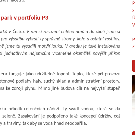
ívat naostro.
P
S
 park v portfoliu P3
Ú
V
rků v Česku. V rámci zasazení celého areálu do okolí jsme si
pro výsadbu vybrali ty správné stromy, keře a ostatní rostliny.
P
ě jsme tu vysadili motýlí louku. V areálu je také instalována
Z
opni jednotlivým nájemcům víceméně okamžitě navýšit příkon
terá funguje jako udržitelné topení. Teplo, které při provozu
tonové podlahy haly, suchý sklad a administrativní prostory.
na ke zdroji plynu. Mimo jiné budova cílí na nejvyšší stupeň
rku několik retenčních nádrží. Ty svádí vodou, která se dá
ě zeleně. Zasakování je podpořeno také koncepcí údržby, což
y a traviny, tak aby se voda hned neodpařila.