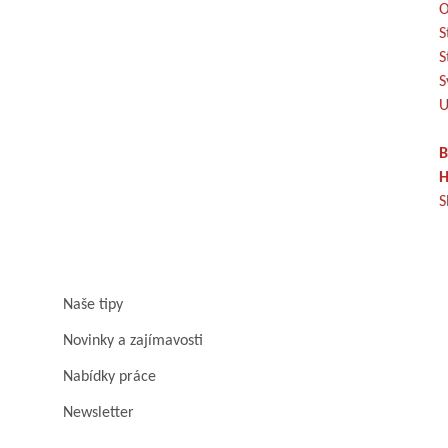
O
S
S
S
U
B
H
S
Naše tipy
Novinky a zajímavosti
Nabídky práce
Newsletter