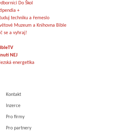
dborníci Do Škol
tipendia +
tuduj techniku a řemeslo
větové Muzeum a Knihovna Bible
č se a vyhraj!
ibleTV
nutí NEJ
lezská energetika
Kontakt
Inzerce
Pro firmy
Pro partnery