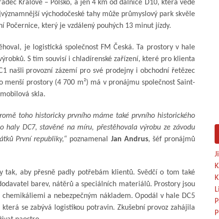
 Hradec Králové – Polsko, a jen 4 km od dálnice D10, která vede
ejvýznamnější východočeské tahy může průmyslový park skvěle
 Počernice, který je vzdálený pouhých 13 minut jízdy.
oval, je logistická společnost FM Česká. Ta prostory v hale
robků. S tím souvisí i chladírenské zařízení, které pro klienta
1 našli provozní zázemí pro své prodejny i obchodní řetězec
co menší prostory (4 700 m²) má v pronájmu společnost Saint-
mobilová skla.
romě toho historicky prvního máme také prvního historického
o haly DC7, stavěné na míru, přestěhovala výrobu ze závodu
tků První republiky,“
poznamenal
Jan Andrus
, šéf pronájmů
J
K
ny tak, aby přesně padly potřebám klientů. Svědčí o tom také
K
odavatel barev, nátěrů a speciálních materiálů. Prostory jsou
L
 s chemikáliemi a nebezpečným nákladem. Opodál v hale DC5
P
, která se zabývá logistikou potravin. Zkušební provoz zahájila
P