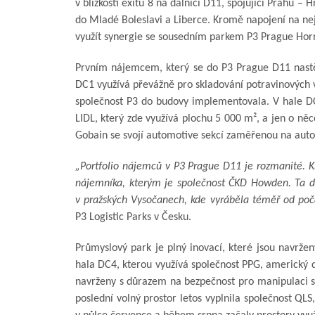
v blízkosti exitu 8 na dálnici D11, spojující Prahu –
do Mladé Boleslavi a Liberce. Kromě napojení na n
využít synergie se sousedním parkem P3 Prague Horní
Prvním nájemcem, který se do P3 Prague D11 nastěh
DC1 využívá převážně pro skladování potravinových vý
společnost P3 do budovy implementovala. V hale DC
LIDL, který zde využívá plochu 5 000 m², a jen o ně
Gobain se svojí automotive sekcí zaměřenou na auto
„Portfolio nájemců v P3 Prague D11 je rozmanité. K
nájemníka, kterým je společnost ČKD Howden. Ta d
v pražských Vysočanech, kde vyráběla téměř od počá
P3 Logistic Parks v Česku.
Průmyslový park je plný inovací, které jsou navrže
hala DC4, kterou využívá společnost PPG, americký d
navrženy s důrazem na bezpečnost pro manipulaci
poslední volný prostor letos vyplnila společnost QLS