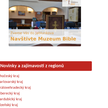
Novinky a zajímavosti z regionů
ihočeský kraj
arlovarský kraj
rálovehradecký kraj
iberecký kraj
ardubický kraj
lzeňský kraj