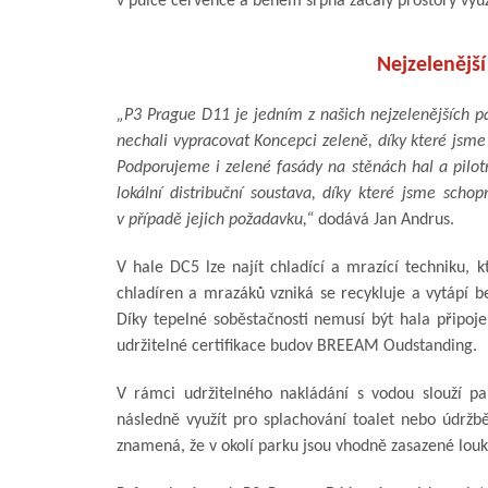
v půlce července a během srpna začaly prostory využ
Nejzelenější
„P3 Prague D11 je jedním z našich nejzelenějších pa
nechali vypracovat Koncepci zeleně, díky které jsme 
Podporujeme i zelené fasády na stěnách hal a pilotn
lokální distribuční soustava, díky které jsme sch
v případě jejich požadavku,“
dodává Jan Andrus.
V hale DC5 lze najít chladící a mrazící techniku, k
chladíren a mrazáků vzniká se recykluje a vytápí be
Díky tepelné soběstačnosti nemusí být hala připoje
udržitelné certifikace budov BREEAM Oudstanding.
V rámci udržitelného nakládání s vodou slouží pa
následně využít pro splachování toalet nebo údržb
znamená, že v okolí parku jsou vhodně zasazené louk