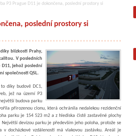
ba P3 Prague D11 je dokončena, poslední prostory si
nčena, poslední prostory si
díky blízkosti Prahy,
okalitou. V posledních
e D11, jehož poslední
í společnosti QSL.
 to díky budově DC1,
veb, jež na území P3
 největší budova parku
vořila přirozenou clonu, která ochránila nedalekou rezidenční
oha parku je 154 523 m2 a z hlediska čistě zastavěné plochy
 Největší devízou parku je především jeho poloha, protože se
a v docházkové vzdálenosti má vlakovou zastávku. Areál je