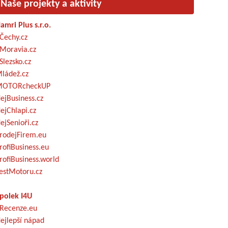
Naše projekty a aktivity
amri Plus s.r.o.
Čechy.cz
Moravia.cz
Slezsko.cz
ládež.cz
OTORcheckUP
ejBusiness.cz
ejChlapi.cz
ejSenioři.cz
rodejFirem.eu
rofiBusiness.eu
rofiBusiness.world
estMotoru.cz
polek I4U
Recenze.eu
ejlepší nápad