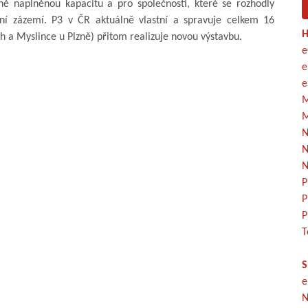
 naplněnou kapacitu a pro společnosti, které se rozhodly
rní zázemí. P3 v ČR aktuálně vlastní a spravuje celkem 16
H
ch a Myslince u Plzně) přitom realizuje novou výstavbu.
e
e
e
M
M
N
N
N
P
P
P
T
S
e
N