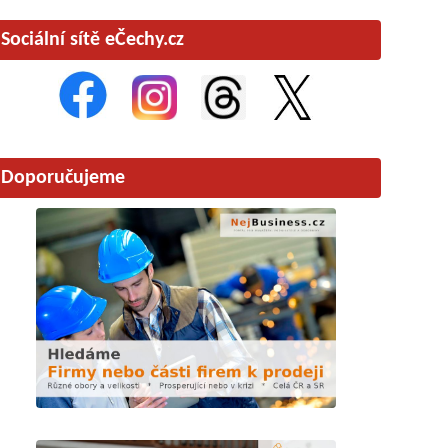
Sociální sítě eČechy.cz
Doporučujeme