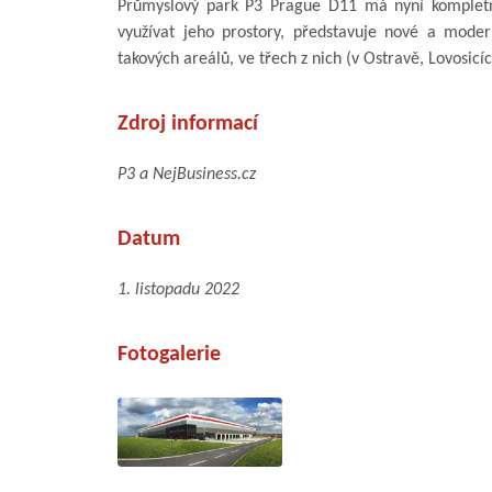
Průmyslový park P3 Prague D11 má nyní kompletně
využívat jeho prostory, představuje nové a mode
takových areálů, ve třech z nich (v Ostravě, Lovosicí
Zdroj informací
P3 a NejBusiness.cz
Datum
1. listopadu 2022
Fotogalerie