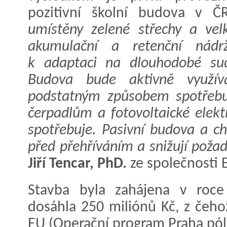
pozitivní školní budova v 
umístěny zelené střechy a vel
akumulační a retenční nádrž
k adaptaci na dlouhodobé such
Budova bude aktivně využív
podstatným způsobem spotřebu
čerpadlům a fotovoltaické elekt
spotřebuje. Pasivní budova a ch
před přehříváním a snižují požad
Jiří Tencar, PhD.
ze společnosti
Stavba byla zahájena v roce
dosáhla 250 miliónů Kč, z čeho
EU (Operační program Praha pól 