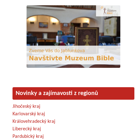
Novinky a zajímavosti z regionů
Jihočeský kraj
Karlovarský kraj
Královehradecký kraj
Liberecký kraj
Pardubický kraj