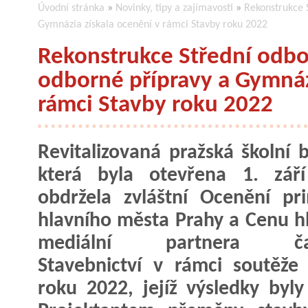
Úvodní stránka
»
Novinky, tipy a zajímavosti
»
Rekonstrukce 
Gymnázia získala ocenění v rámci Stavby roku 2022
Rekonstrukce Střední odbo
odborné přípravy a Gymnáz
rámci Stavby roku 2022
Revitalizovaná pražská školní 
která byla otevřena 1. září
obdržela zvláštní Ocenění pr
hlavního města Prahy a Cenu h
mediální partnera čas
Stavebnictví v rámci soutěže
roku 2022, jejíž výsledky byly