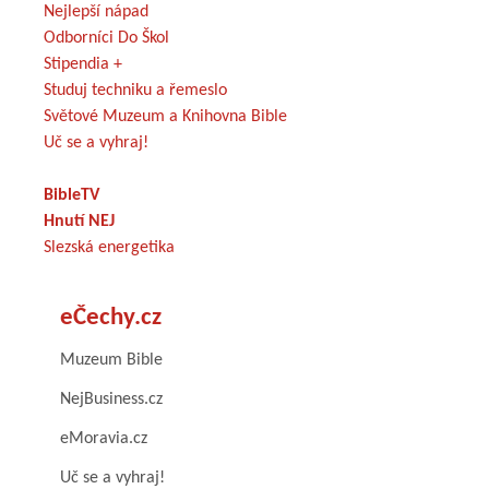
Nejlepší nápad
Odborníci Do Škol
Stipendia +
Studuj techniku a řemeslo
Světové Muzeum a Knihovna Bible
Uč se a vyhraj!
BibleTV
Hnutí NEJ
Slezská energetika
eČechy.cz
Muzeum Bible
NejBusiness.cz
eMoravia.cz
Uč se a vyhraj!