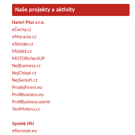
Naše projekty a aktivity
Hamri Plus s.r.o.
eČechy.cz
eMoravia.cz
eSlezsko.cz
Mládež.cz
MOTORcheckUP
NejBusiness.cz
NejChlapi.cz
NejSenioři.cz
ProdejFirem.eu
ProfiBusiness.eu
ProfiBusiness.world
TestMotoru.cz
Spolek I4U
eRecenze.eu