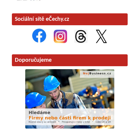
Sociální sítě eČechy.cz
Doporučujeme