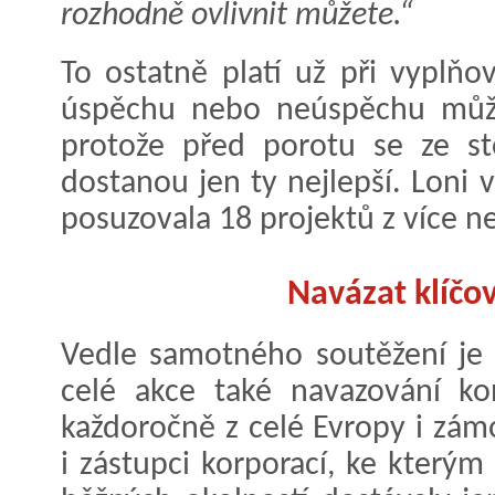
rozhodně ovlivnit můžete.“
To ostatně platí už při vyplňo
úspěchu nebo neúspěchu může
protože před porotu se ze st
dostanou jen ty nejlepší. Loni 
posuzovala 18 projektů z více n
Navázat klíčo
Vedle samotného soutěžení je
celé akce také navazování k
každoročně z celé Evropy i zámoř
i zástupci korporací, ke kterým