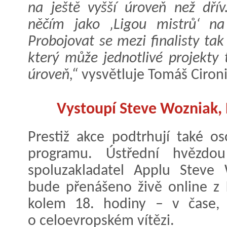
na ještě vyšší úroveň než dř
něčím jako ‚Ligou mistrů‘ na 
Probojovat se mezi finalisty t
který může jednotlivé projekty
úroveň,“
vysvětluje Tomáš Cironi
Vystoupí Steve Wozniak, E
Prestiž akce podtrhují také os
programu. Ústřední hvězdou
spoluzakladatel Applu Steve 
bude přenášeno živě online z K
kolem 18. hodiny – v čase, 
o celoevropském vítězi.