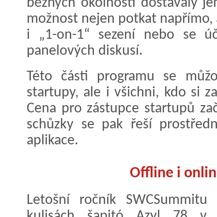
běžných okolností dostávaly jen
možnost nejen potkat napřímo, 
i „1-on-1“ sezení nebo se úč
panelových diskusí.
Této části programu se můžou
startupy, ale i všichni, kdo si
Cena pro zástupce startupů za
schůzky se pak řeší prostřed
aplikace.
Offline i onl
Letošní ročník SWCSummitu s
kulisách šapitó Azyl 78 v 