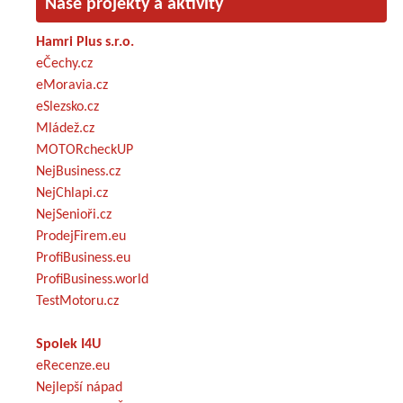
Naše projekty a aktivity
Hamri Plus s.r.o.
eČechy.cz
eMoravia.cz
eSlezsko.cz
Mládež.cz
MOTORcheckUP
NejBusiness.cz
NejChlapi.cz
NejSenioři.cz
ProdejFirem.eu
ProfiBusiness.eu
ProfiBusiness.world
TestMotoru.cz
Spolek I4U
eRecenze.eu
Nejlepší nápad