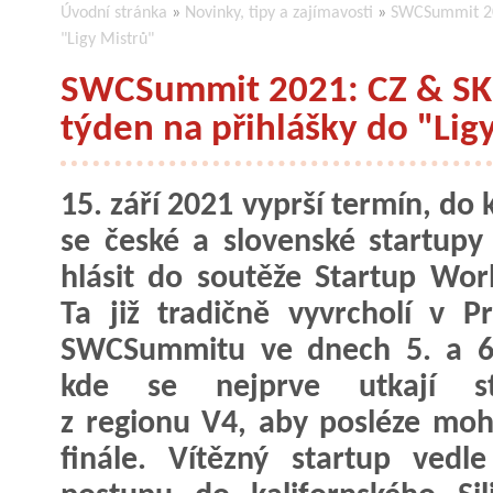
Úvodní stránka
»
Novinky, tipy a zajímavosti
»
SWCSummit 202
"Ligy Mistrů"
SWCSummit 2021: CZ & SK
týden na přihlášky do "Lig
15. září 2021 vyprší termín, do
se české a slovenské startup
hlásit do soutěže Startup Wor
Ta již tradičně vyvrcholí v P
SWCSummitu ve dnech 5. a 6.
kde se nejprve utkají st
z regionu V4, aby posléze mohl
finále. Vítězný startup vedl