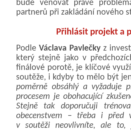
bude věnovat právě problema
partnerů při zakládání nového s
Přihlásit projekt a 
Podle
Václava Pavlečky
z invest
který stejně jako v předchozíc
finálové porotě, je klíčové využí
soutěže, i kdyby to mělo být je
poměrně obsáhlý a vyžaduje př
procesem je obohacující zkušeno
Stejně tak doporučuji trénova
obecenstvem – třeba i před v
v soutěži neovlivníte, ale to,