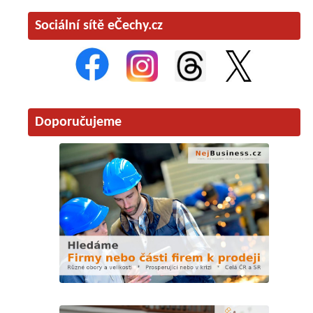
Sociální sítě eČechy.cz
Doporučujeme