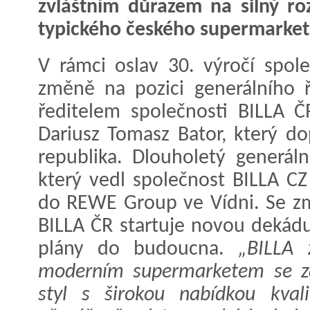
zvláštním důrazem na silný ro
typického českého supermarket
V rámci oslav 30. výročí spol
změně na pozici generálního 
ředitelem společnosti BILLA Č
Dariusz Tomasz Bator, který d
republika. Dlouholetý generáln
který vedl společnost BILLA C
do REWE Group ve Vídni. Se z
BILLA ČR startuje novou dekádu
plány do budoucna.
„BILLA 
moderním supermarketem se za
styl s širokou nabídkou kvali