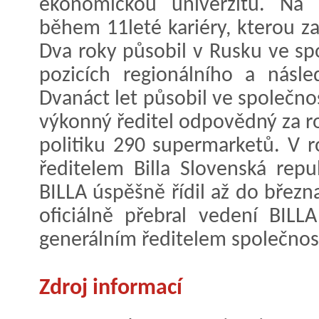
ekonomickou univerzitu. Na s
během 11leté kariéry, kterou za
Dva roky působil v Rusku ve sp
pozicích regionálního a násle
Dvanáct let působil ve společnos
výkonný ředitel odpovědný za r
politiku 290 supermarketů. V r
ředitelem Billa Slovenská repu
BILLA úspěšně řídil až do březn
oficiálně přebral vedení BILL
generálním ředitelem společnost
Zdroj informací