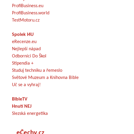
ProfiBusiness.eu
ProfiBusiness.world
TestMotoru.cz
Spolek I4U
eRecenze.eu
Nejlepší nápad
Odborníci Do Škol
Stipendia +
Studuj techniku a řemeslo
Světové Muzeum a Knihovna Bible
Uč se a vyhraj!
BibleTV
Hnutí NEJ
Slezská energetika
eČechy.cz