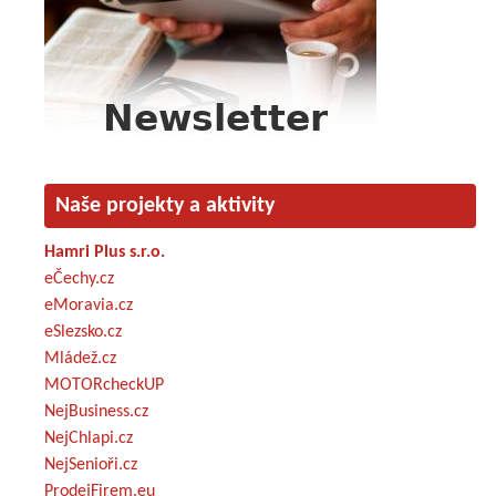
Naše projekty a aktivity
Hamri Plus s.r.o.
eČechy.cz
eMoravia.cz
eSlezsko.cz
Mládež.cz
MOTORcheckUP
NejBusiness.cz
NejChlapi.cz
NejSenioři.cz
ProdejFirem.eu