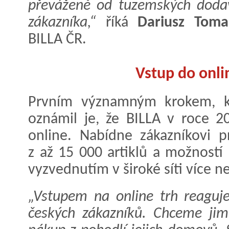
převáženě od tuzemských doda
zákazníka,“
říká
Dariusz Toma
BILLA ČR.
Vstup do onli
Prvním významným krokem, kt
oznámil je, že BILLA v roce 2
online. Nabídne zákazníkovi p
z až 15 000 artiklů a možnost
vyzvednutím v široké síti více n
„Vstupem na online trh reaguj
českých zákazníků. Chceme jim