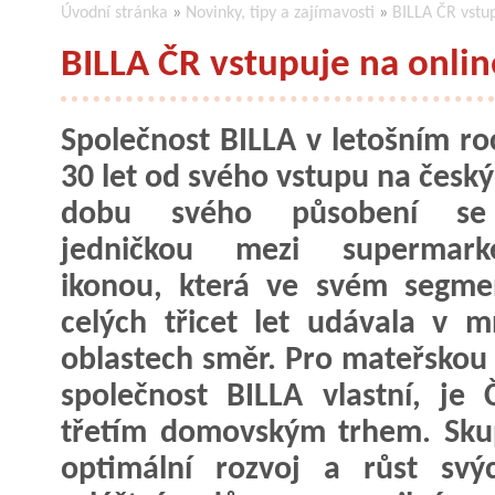
Úvodní stránka
»
Novinky, tipy a zajímavosti
»
BILLA ČR vstup
BILLA ČR vstupuje na onlin
Společnost BILLA v letošním roc
30 let od svého vstupu na český
dobu svého působení se
jedničkou mezi supermar
ikonou, která ve svém segme
celých třicet let udávala v 
oblastech směr. Pro mateřskou
společnost BILLA vlastní, je
třetím domovským trhem. Sku
optimální rozvoj a růst sv