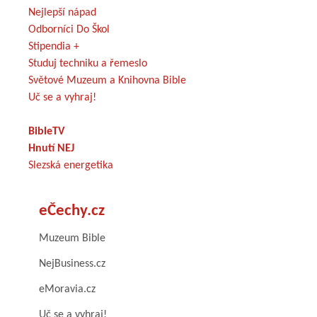
Nejlepší nápad
Odborníci Do Škol
Stipendia +
Studuj techniku a řemeslo
Světové Muzeum a Knihovna Bible
Uč se a vyhraj!
BibleTV
Hnutí NEJ
Slezská energetika
eČechy.cz
Muzeum Bible
NejBusiness.cz
eMoravia.cz
Uč se a vyhraj!