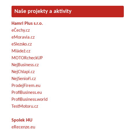
Naše projekty a aktivity
Hamri Plus s.r.o.
eČechy.cz
eMoravia.cz
eSlezsko.cz
Mládež.cz
MOTORcheckUP
NejBusiness.cz
NejChlapi.cz
NejSenioři.cz
ProdejFirem.eu
ProfiBusiness.eu
ProfiBusiness.world
TestMotoru.cz
Spolek I4U
eRecenze.eu