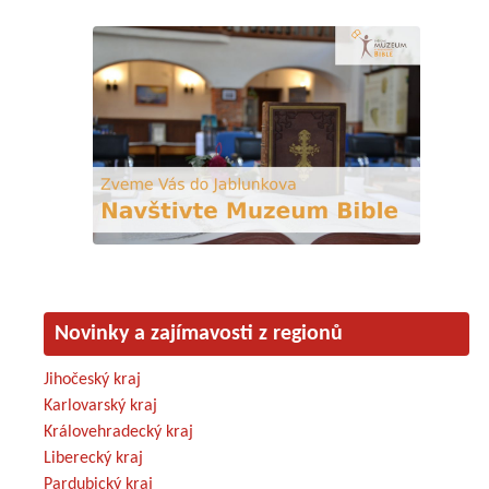
Novinky a zajímavosti z regionů
Jihočeský kraj
Karlovarský kraj
Královehradecký kraj
Liberecký kraj
Pardubický kraj