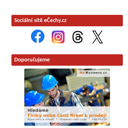
Sociální sítě eČechy.cz
Doporučujeme