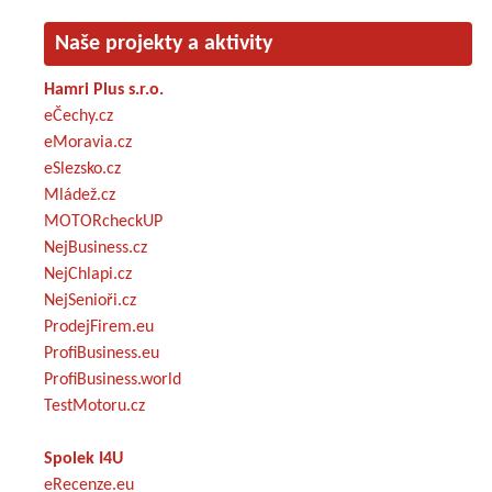
Naše projekty a aktivity
Hamri Plus s.r.o.
eČechy.cz
eMoravia.cz
eSlezsko.cz
Mládež.cz
MOTORcheckUP
NejBusiness.cz
NejChlapi.cz
NejSenioři.cz
ProdejFirem.eu
ProfiBusiness.eu
ProfiBusiness.world
TestMotoru.cz
Spolek I4U
eRecenze.eu