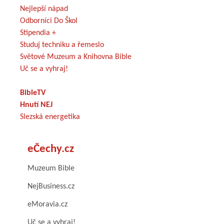
Nejlepší nápad
Odborníci Do Škol
Stipendia +
Studuj techniku a řemeslo
Světové Muzeum a Knihovna Bible
Uč se a vyhraj!
BibleTV
Hnutí NEJ
Slezská energetika
eČechy.cz
Muzeum Bible
NejBusiness.cz
eMoravia.cz
Uč se a vyhraj!