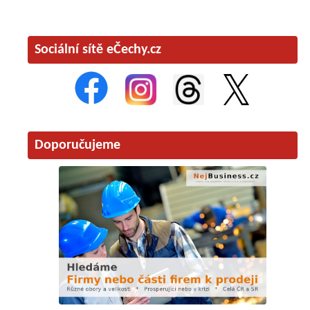
Sociální sítě eČechy.cz
Doporučujeme