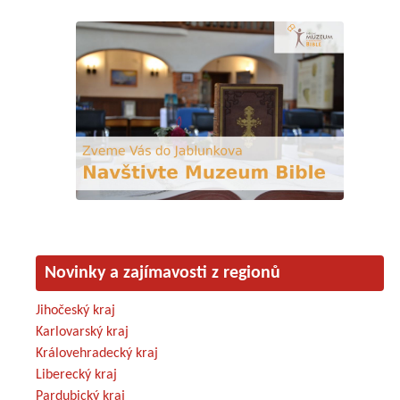
Novinky a zajímavosti z regionů
Jihočeský kraj
Karlovarský kraj
Královehradecký kraj
Liberecký kraj
Pardubický kraj