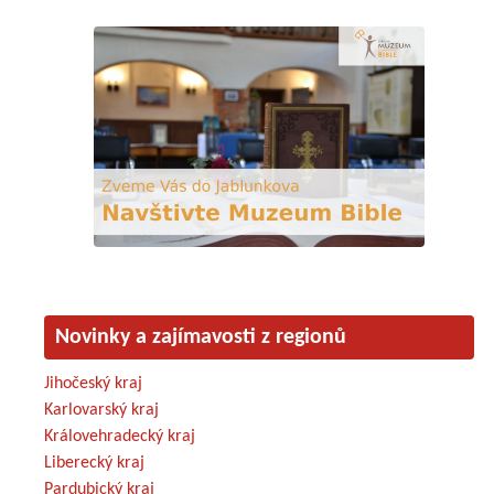
Novinky a zajímavosti z regionů
Jihočeský kraj
Karlovarský kraj
Královehradecký kraj
Liberecký kraj
Pardubický kraj