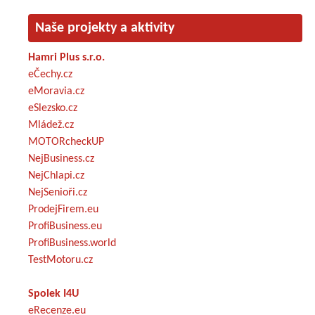
Naše projekty a aktivity
Hamri Plus s.r.o.
eČechy.cz
eMoravia.cz
eSlezsko.cz
Mládež.cz
MOTORcheckUP
NejBusiness.cz
NejChlapi.cz
NejSenioři.cz
ProdejFirem.eu
ProfiBusiness.eu
ProfiBusiness.world
TestMotoru.cz
Spolek I4U
eRecenze.eu