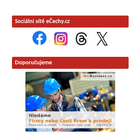
Sociální sítě eČechy.cz
Doporučujeme