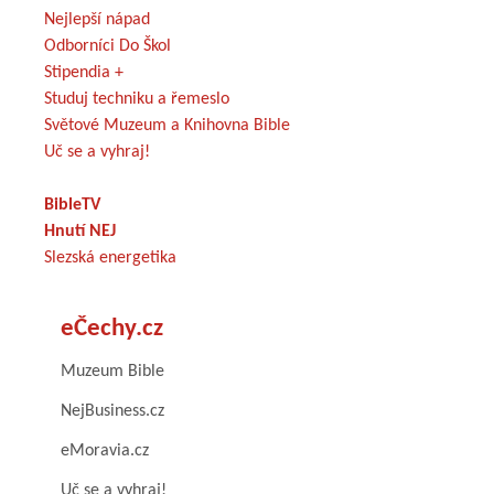
Nejlepší nápad
Odborníci Do Škol
Stipendia +
Studuj techniku a řemeslo
Světové Muzeum a Knihovna Bible
Uč se a vyhraj!
BibleTV
Hnutí NEJ
Slezská energetika
eČechy.cz
Muzeum Bible
NejBusiness.cz
eMoravia.cz
Uč se a vyhraj!