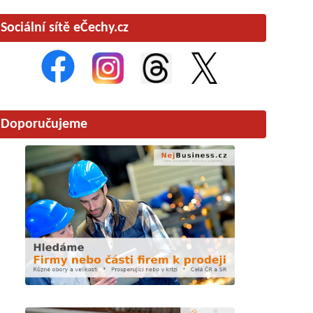
Sociální sítě eČechy.cz
Doporučujeme