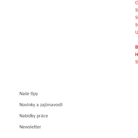
O
S
S
S
U
B
H
S
Naše tipy
Novinky a zajímavosti
Nabídky práce
Newsletter