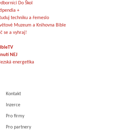
dborníci Do Škol
tipendia +
tuduj techniku a řemeslo
větové Muzeum a Knihovna Bible
č se a vyhraj!
ibleTV
nutí NEJ
lezská energetika
Kontakt
Inzerce
Pro firmy
Pro partnery