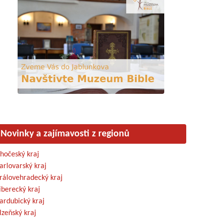
Novinky a zajímavosti z regionů
ihočeský kraj
arlovarský kraj
rálovehradecký kraj
iberecký kraj
ardubický kraj
lzeňský kraj