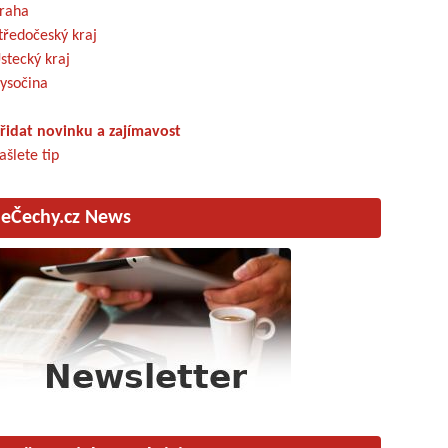
raha
tředočeský kraj
stecký kraj
ysočina
řidat novinku a zajímavost
ašlete tip
eČechy.cz News