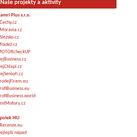
Naše projekty a aktivity
amri Plus s.r.o.
Čechy.cz
Moravia.cz
Slezsko.cz
ládež.cz
OTORcheckUP
ejBusiness.cz
ejChlapi.cz
ejSenioři.cz
rodejFirem.eu
rofiBusiness.eu
rofiBusiness.world
estMotoru.cz
polek I4U
Recenze.eu
ejlepší nápad