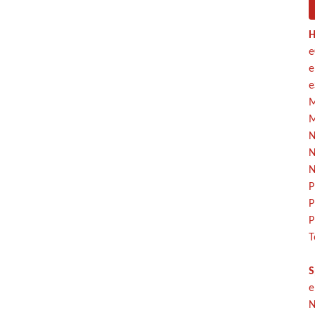
H
e
e
e
M
M
N
N
N
P
P
P
T
S
e
N