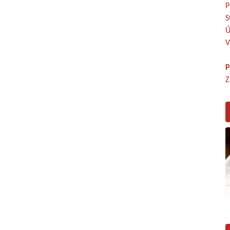
P
S
Ú
V
P
Z