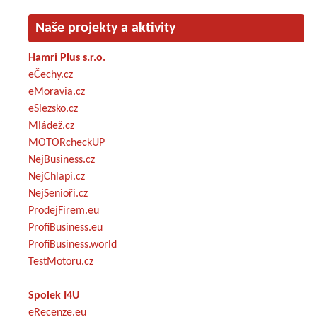
Naše projekty a aktivity
Hamri Plus s.r.o.
eČechy.cz
eMoravia.cz
eSlezsko.cz
Mládež.cz
MOTORcheckUP
NejBusiness.cz
NejChlapi.cz
NejSenioři.cz
ProdejFirem.eu
ProfiBusiness.eu
ProfiBusiness.world
TestMotoru.cz
Spolek I4U
eRecenze.eu