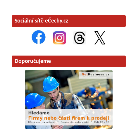
Sociální sítě eČechy.cz
Doporučujeme