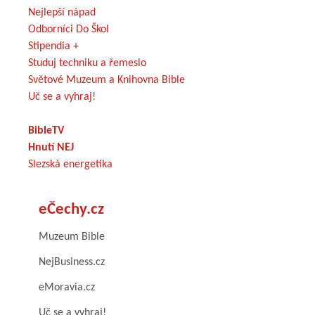
Nejlepší nápad
Odborníci Do Škol
Stipendia +
Studuj techniku a řemeslo
Světové Muzeum a Knihovna Bible
Uč se a vyhraj!
BibleTV
Hnutí NEJ
Slezská energetika
eČechy.cz
Muzeum Bible
NejBusiness.cz
eMoravia.cz
Uč se a vyhraj!