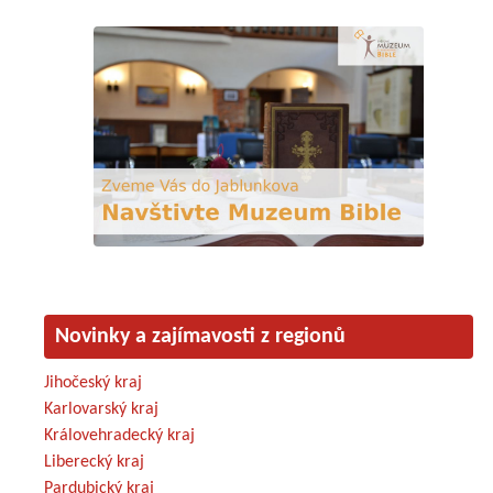
Novinky a zajímavosti z regionů
Jihočeský kraj
Karlovarský kraj
Královehradecký kraj
Liberecký kraj
Pardubický kraj