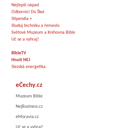
Nejlepší nápad
Odborníci Do Škol
Stipendia +
Studuj techniku a řemeslo
Světové Muzeum a Knihovna Bible
Uč se a vyhraj!
BibleTV
Hnutí NEJ
Slezská energetika
eČechy.cz
Muzeum Bible
NejBusiness.cz
eMoravia.cz
Uč se a vyhraj!