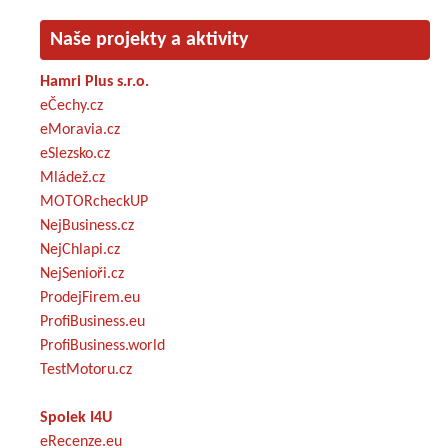
Naše projekty a aktivity
Hamri Plus s.r.o.
eČechy.cz
eMoravia.cz
eSlezsko.cz
Mládež.cz
MOTORcheckUP
NejBusiness.cz
NejChlapi.cz
NejSenioři.cz
ProdejFirem.eu
ProfiBusiness.eu
ProfiBusiness.world
TestMotoru.cz
Spolek I4U
eRecenze.eu