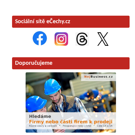
Sociální sítě eČechy.cz
Doporučujeme