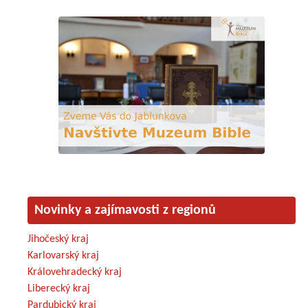
Novinky a zajímavosti z regionů
Jihočeský kraj
Karlovarský kraj
Královehradecký kraj
Liberecký kraj
Pardubický kraj