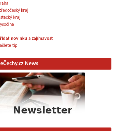
raha
tředočeský kraj
stecký kraj
ysočina
řidat novinku a zajímavost
ašlete tip
eČechy.cz News