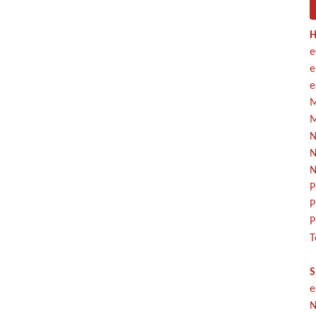
H
e
e
e
M
M
N
N
N
P
P
P
T
S
e
N