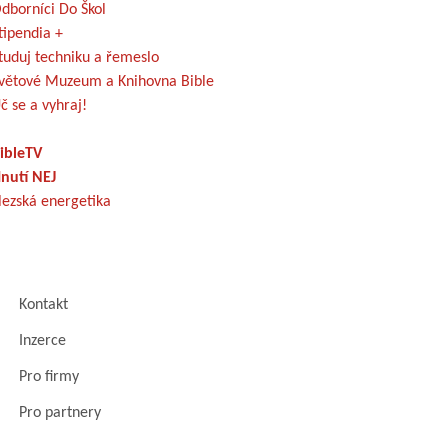
dborníci Do Škol
tipendia +
tuduj techniku a řemeslo
větové Muzeum a Knihovna Bible
č se a vyhraj!
ibleTV
nutí NEJ
lezská energetika
Kontakt
Inzerce
Pro firmy
Pro partnery