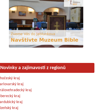
Novinky a zajímavosti z regionů
ihočeský kraj
arlovarský kraj
rálovehradecký kraj
iberecký kraj
ardubický kraj
lzeňský kraj