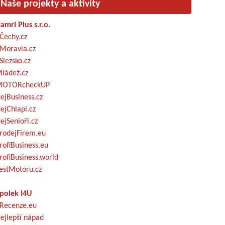
Naše projekty a aktivity
amri Plus s.r.o.
Čechy.cz
Moravia.cz
Slezsko.cz
ládež.cz
OTORcheckUP
ejBusiness.cz
ejChlapi.cz
ejSenioři.cz
rodejFirem.eu
rofiBusiness.eu
rofiBusiness.world
estMotoru.cz
polek I4U
Recenze.eu
ejlepší nápad