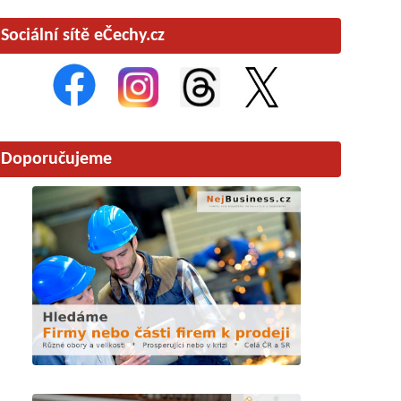
Sociální sítě eČechy.cz
Doporučujeme