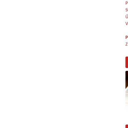
P
S
Ú
V
P
Z