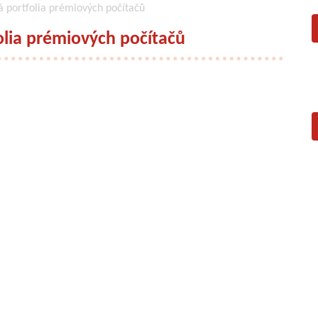
á portfolia prémiových počítačů
olia prémiových počítačů