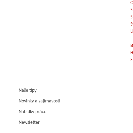
O
S
S
S
U
B
H
S
Naše tipy
Novinky a zajímavosti
Nabídky práce
Newsletter