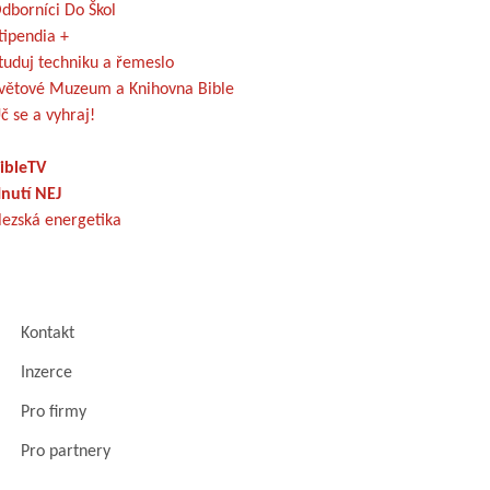
dborníci Do Škol
tipendia +
tuduj techniku a řemeslo
větové Muzeum a Knihovna Bible
č se a vyhraj!
ibleTV
nutí NEJ
lezská energetika
Kontakt
Inzerce
Pro firmy
Pro partnery