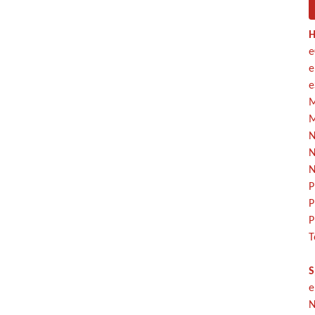
H
e
e
e
M
M
N
N
N
P
P
P
T
S
e
N