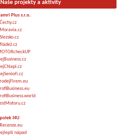
Naše projekty a aktivity
amri Plus s.r.o.
Čechy.cz
Moravia.cz
Slezsko.cz
ládež.cz
OTORcheckUP
ejBusiness.cz
ejChlapi.cz
ejSenioři.cz
rodejFirem.eu
rofiBusiness.eu
rofiBusiness.world
estMotoru.cz
polek I4U
Recenze.eu
ejlepší nápad