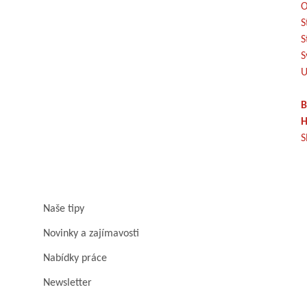
O
S
S
S
U
B
H
S
Naše tipy
Novinky a zajímavosti
Nabídky práce
Newsletter