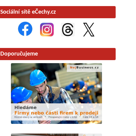
Sociální sítě eČechy.cz
Doporučujeme