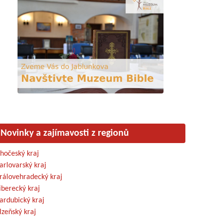
Novinky a zajímavosti z regionů
ihočeský kraj
arlovarský kraj
rálovehradecký kraj
iberecký kraj
ardubický kraj
lzeňský kraj