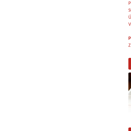
P
S
Ú
V
P
Z