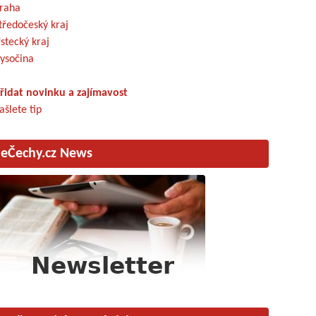
raha
tředočeský kraj
stecký kraj
ysočina
řidat novinku a zajímavost
ašlete tip
eČechy.cz News