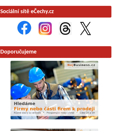
Sociální sítě eČechy.cz
Doporučujeme