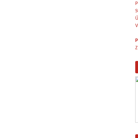
P
S
Ú
V
P
Z