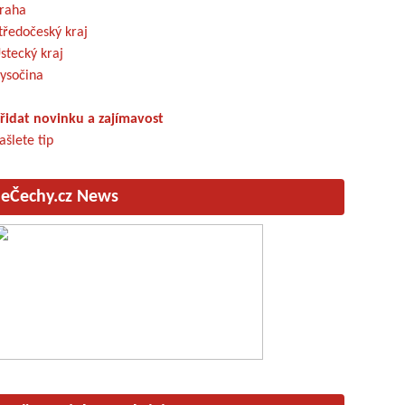
raha
tředočeský kraj
stecký kraj
ysočina
řidat novinku a zajímavost
ašlete tip
eČechy.cz News