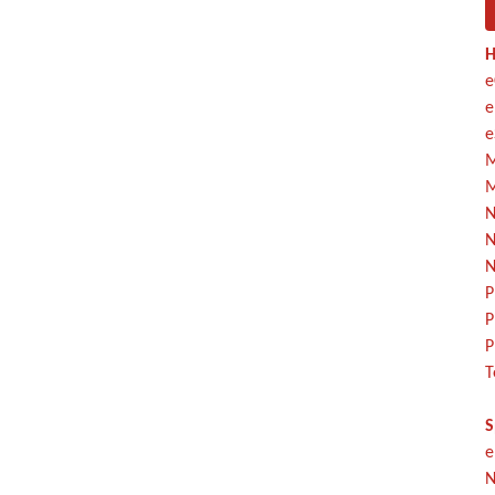
H
e
e
e
M
M
N
N
N
P
P
P
T
S
e
N