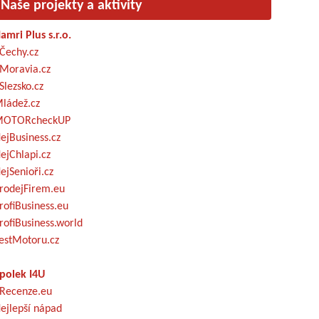
Naše projekty a aktivity
amri Plus s.r.o.
Čechy.cz
Moravia.cz
Slezsko.cz
ládež.cz
OTORcheckUP
ejBusiness.cz
ejChlapi.cz
ejSenioři.cz
rodejFirem.eu
rofiBusiness.eu
rofiBusiness.world
estMotoru.cz
polek I4U
Recenze.eu
ejlepší nápad