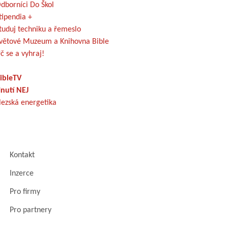
dborníci Do Škol
tipendia +
tuduj techniku a řemeslo
větové Muzeum a Knihovna Bible
č se a vyhraj!
ibleTV
nutí NEJ
lezská energetika
Kontakt
Inzerce
Pro firmy
Pro partnery