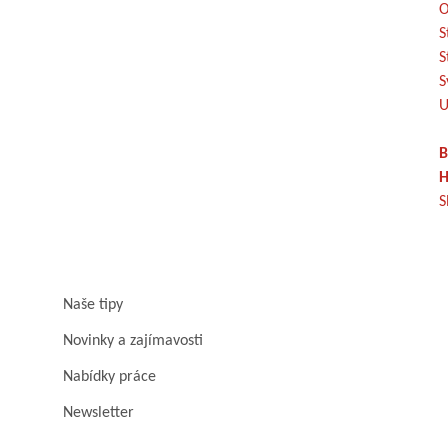
O
S
S
S
U
B
H
S
Naše tipy
Novinky a zajímavosti
Nabídky práce
Newsletter