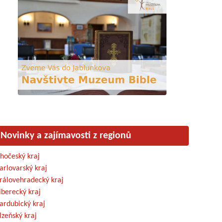
Novinky a zajímavosti z regionů
ihočeský kraj
arlovarský kraj
rálovehradecký kraj
iberecký kraj
ardubický kraj
lzeňský kraj