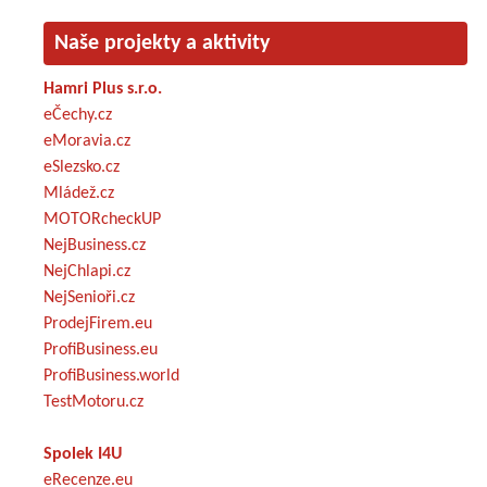
Naše projekty a aktivity
Hamri Plus s.r.o.
eČechy.cz
eMoravia.cz
eSlezsko.cz
Mládež.cz
MOTORcheckUP
NejBusiness.cz
NejChlapi.cz
NejSenioři.cz
ProdejFirem.eu
ProfiBusiness.eu
ProfiBusiness.world
TestMotoru.cz
Spolek I4U
eRecenze.eu