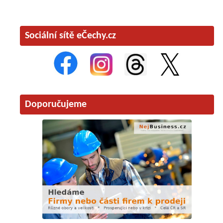
Sociální sítě eČechy.cz
Doporučujeme