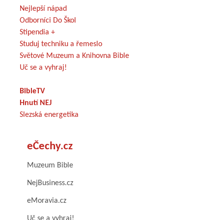
Nejlepší nápad
Odborníci Do Škol
Stipendia +
Studuj techniku a řemeslo
Světové Muzeum a Knihovna Bible
Uč se a vyhraj!
BibleTV
Hnutí NEJ
Slezská energetika
eČechy.cz
Muzeum Bible
NejBusiness.cz
eMoravia.cz
Uč se a vyhraj!