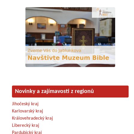
Novinky a zajímavosti z regionů
Jihočeský kraj
Karlovarský kraj
Královehradecký kraj
Liberecký kraj
Pardubický kraj