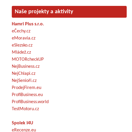
Naše projekty a aktivity
Hamri Plus s.r.o.
eČechy.cz
eMoravia.cz
eSlezsko.cz
Mládež.cz
MOTORcheckUP
NejBusiness.cz
NejChlapi.cz
NejSenioři.cz
ProdejFirem.eu
ProfiBusiness.eu
ProfiBusiness.world
TestMotoru.cz
Spolek I4U
eRecenze.eu