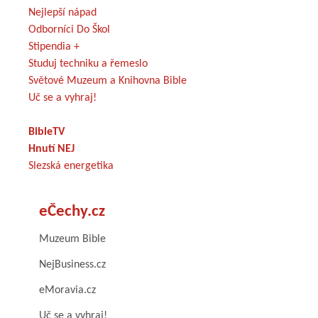
Nejlepší nápad
Odborníci Do Škol
Stipendia +
Studuj techniku a řemeslo
Světové Muzeum a Knihovna Bible
Uč se a vyhraj!
BibleTV
Hnutí NEJ
Slezská energetika
eČechy.cz
Muzeum Bible
NejBusiness.cz
eMoravia.cz
Uč se a vyhraj!