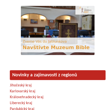
Novinky a zajímavosti z regionů
Jihočeský kraj
Karlovarský kraj
Královehradecký kraj
Liberecký kraj
Pardubický kraj