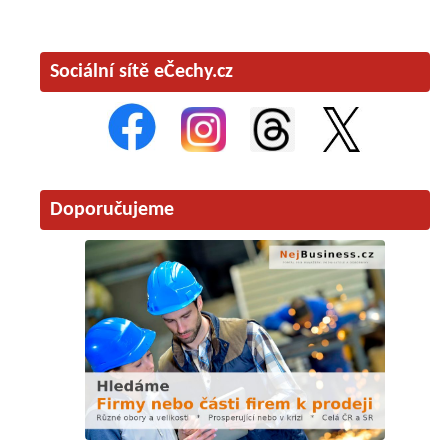
Sociální sítě eČechy.cz
Doporučujeme