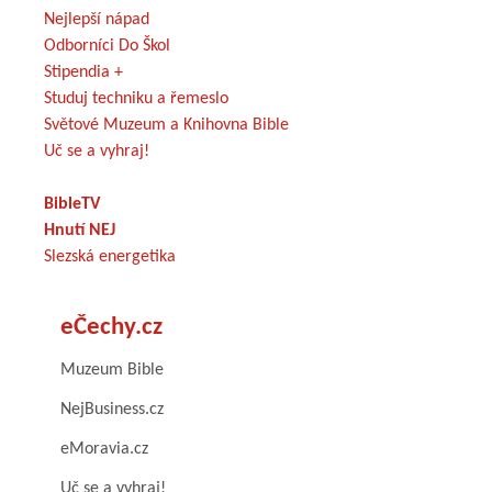
Nejlepší nápad
Odborníci Do Škol
Stipendia +
Studuj techniku a řemeslo
Světové Muzeum a Knihovna Bible
Uč se a vyhraj!
BibleTV
Hnutí NEJ
Slezská energetika
eČechy.cz
Muzeum Bible
NejBusiness.cz
eMoravia.cz
Uč se a vyhraj!