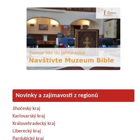
Novinky a zajímavosti z regionů
Jihočeský kraj
Karlovarský kraj
Královehradecký kraj
Liberecký kraj
Pardubický kraj