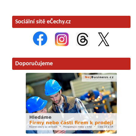
Sociální sítě eČechy.cz
Doporučujeme