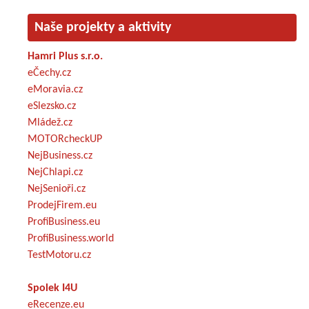
Naše projekty a aktivity
Hamri Plus s.r.o.
eČechy.cz
eMoravia.cz
eSlezsko.cz
Mládež.cz
MOTORcheckUP
NejBusiness.cz
NejChlapi.cz
NejSenioři.cz
ProdejFirem.eu
ProfiBusiness.eu
ProfiBusiness.world
TestMotoru.cz
Spolek I4U
eRecenze.eu