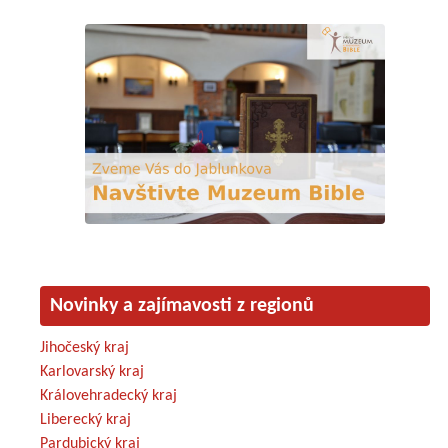
Novinky a zajímavosti z regionů
Jihočeský kraj
Karlovarský kraj
Královehradecký kraj
Liberecký kraj
Pardubický kraj