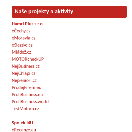
Naše projekty a aktivity
Hamri Plus s.r.o.
eČechy.cz
eMoravia.cz
eSlezsko.cz
Mládež.cz
MOTORcheckUP
NejBusiness.cz
NejChlapi.cz
NejSenioři.cz
ProdejFirem.eu
ProfiBusiness.eu
ProfiBusiness.world
TestMotoru.cz
Spolek I4U
eRecenze.eu