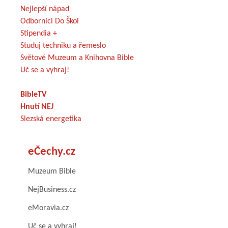
Nejlepší nápad
Odborníci Do Škol
Stipendia +
Studuj techniku a řemeslo
Světové Muzeum a Knihovna Bible
Uč se a vyhraj!
BibleTV
Hnutí NEJ
Slezská energetika
eČechy.cz
Muzeum Bible
NejBusiness.cz
eMoravia.cz
Uč se a vyhraj!