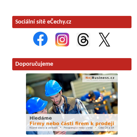
Sociální sítě eČechy.cz
Doporučujeme