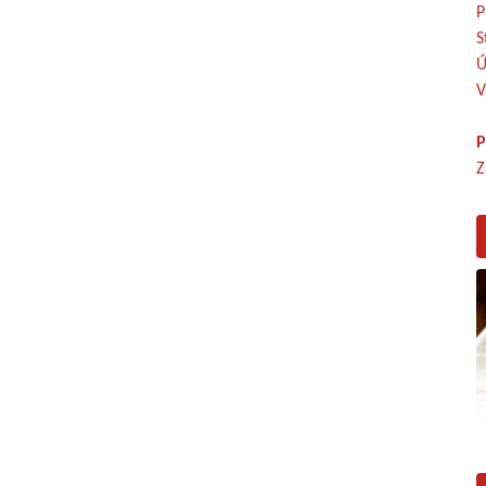
P
S
Ú
V
P
Z