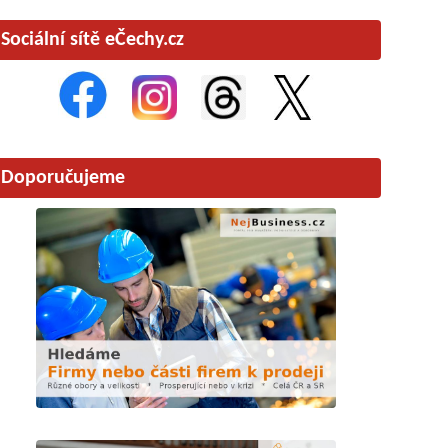
Sociální sítě eČechy.cz
Doporučujeme