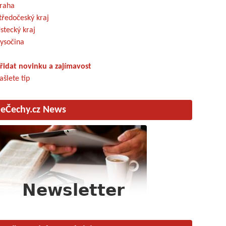
raha
tředočeský kraj
stecký kraj
ysočina
řidat novinku a zajímavost
ašlete tip
eČechy.cz News