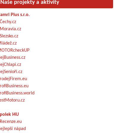
Naše projekty a aktivity
amri Plus s.r.o.
Čechy.cz
Moravia.cz
Slezsko.cz
ládež.cz
OTORcheckUP
ejBusiness.cz
ejChlapi.cz
ejSenioři.cz
rodejFirem.eu
rofiBusiness.eu
rofiBusiness.world
estMotoru.cz
polek I4U
Recenze.eu
ejlepší nápad