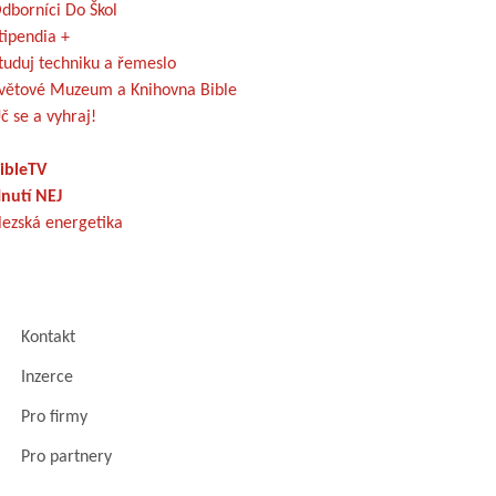
dborníci Do Škol
tipendia +
tuduj techniku a řemeslo
větové Muzeum a Knihovna Bible
č se a vyhraj!
ibleTV
nutí NEJ
lezská energetika
Kontakt
Inzerce
Pro firmy
Pro partnery