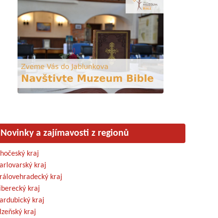
Novinky a zajímavosti z regionů
ihočeský kraj
arlovarský kraj
rálovehradecký kraj
iberecký kraj
ardubický kraj
lzeňský kraj