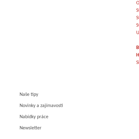
O
S
S
S
U
B
H
S
Naše tipy
Novinky a zajímavosti
Nabídky práce
Newsletter