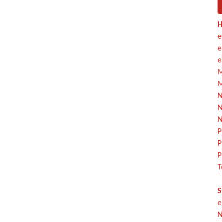
H
e
e
e
M
M
N
N
N
P
P
P
T
S
e
N