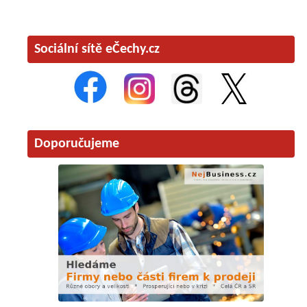
Sociální sítě eČechy.cz
Doporučujeme