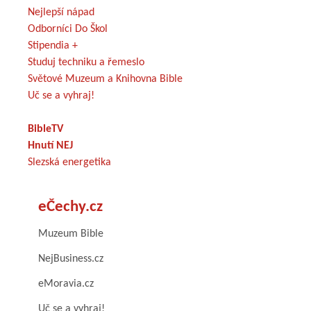
Nejlepší nápad
Odborníci Do Škol
Stipendia +
Studuj techniku a řemeslo
Světové Muzeum a Knihovna Bible
Uč se a vyhraj!
BibleTV
Hnutí NEJ
Slezská energetika
eČechy.cz
Muzeum Bible
NejBusiness.cz
eMoravia.cz
Uč se a vyhraj!