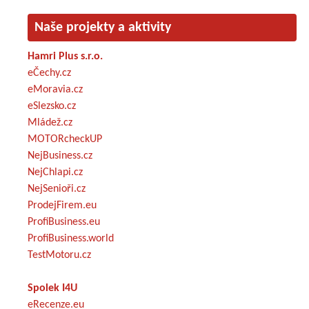
Naše projekty a aktivity
Hamri Plus s.r.o.
eČechy.cz
eMoravia.cz
eSlezsko.cz
Mládež.cz
MOTORcheckUP
NejBusiness.cz
NejChlapi.cz
NejSenioři.cz
ProdejFirem.eu
ProfiBusiness.eu
ProfiBusiness.world
TestMotoru.cz
Spolek I4U
eRecenze.eu