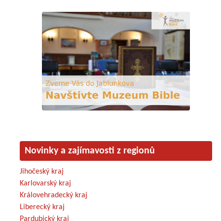
Novinky a zajímavosti z regionů
Jihočeský kraj
Karlovarský kraj
Královehradecký kraj
Liberecký kraj
Pardubický kraj