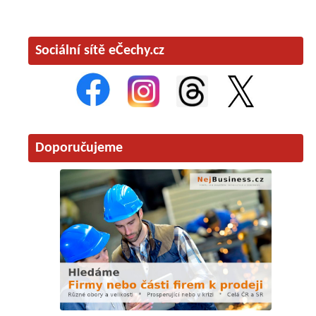
Sociální sítě eČechy.cz
Doporučujeme