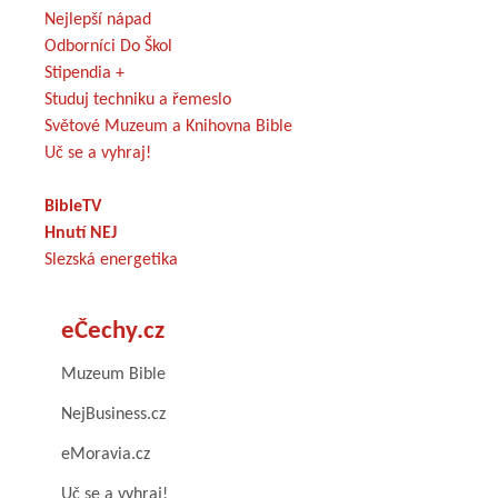
Nejlepší nápad
Odborníci Do Škol
Stipendia +
Studuj techniku a řemeslo
Světové Muzeum a Knihovna Bible
Uč se a vyhraj!
BibleTV
Hnutí NEJ
Slezská energetika
eČechy.cz
Muzeum Bible
NejBusiness.cz
eMoravia.cz
Uč se a vyhraj!