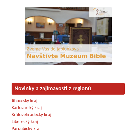
Novinky a zajímavosti z regionů
Jihočeský kraj
Karlovarský kraj
Královehradecký kraj
Liberecký kraj
Pardubický kraj