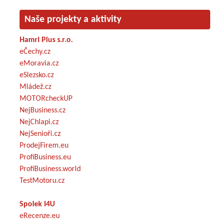
Naše projekty a aktivity
Hamri Plus s.r.o.
eČechy.cz
eMoravia.cz
eSlezsko.cz
Mládež.cz
MOTORcheckUP
NejBusiness.cz
NejChlapi.cz
NejSenioři.cz
ProdejFirem.eu
ProfiBusiness.eu
ProfiBusiness.world
TestMotoru.cz
Spolek I4U
eRecenze.eu