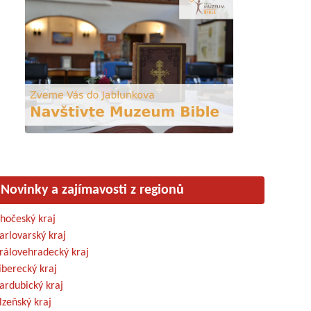
Novinky a zajímavosti z regionů
ihočeský kraj
arlovarský kraj
rálovehradecký kraj
iberecký kraj
ardubický kraj
lzeňský kraj