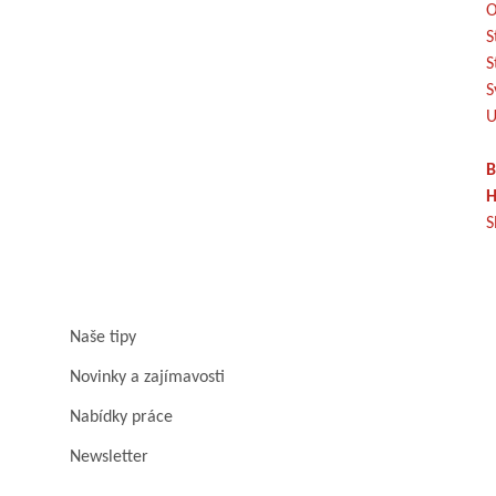
O
S
S
S
U
B
H
S
Naše tipy
Novinky a zajímavosti
Nabídky práce
Newsletter