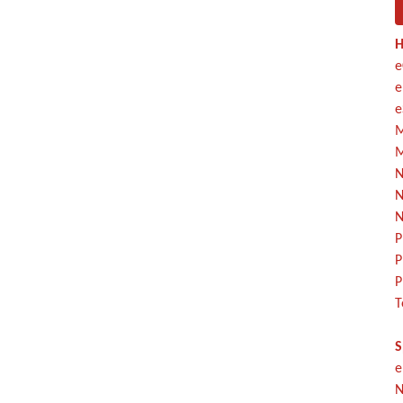
H
e
e
e
M
M
N
N
N
P
P
P
T
S
e
N