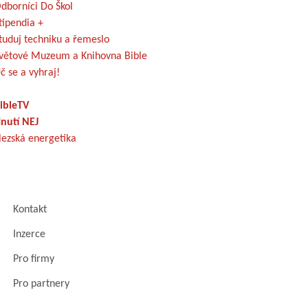
dborníci Do Škol
tipendia +
tuduj techniku a řemeslo
větové Muzeum a Knihovna Bible
č se a vyhraj!
ibleTV
nutí NEJ
lezská energetika
Kontakt
Inzerce
Pro firmy
Pro partnery