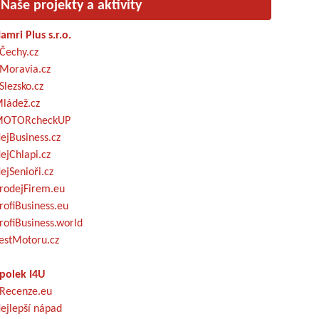
Naše projekty a aktivity
amri Plus s.r.o.
Čechy.cz
Moravia.cz
Slezsko.cz
ládež.cz
OTORcheckUP
ejBusiness.cz
ejChlapi.cz
ejSenioři.cz
rodejFirem.eu
rofiBusiness.eu
rofiBusiness.world
estMotoru.cz
polek I4U
Recenze.eu
ejlepší nápad