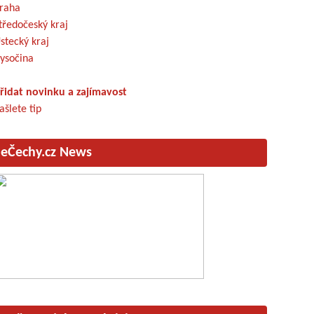
raha
tředočeský kraj
stecký kraj
ysočina
řidat novinku a zajímavost
ašlete tip
eČechy.cz News