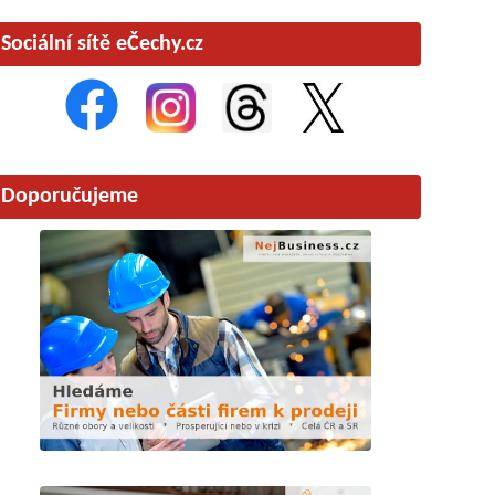
Sociální sítě eČechy.cz
Doporučujeme