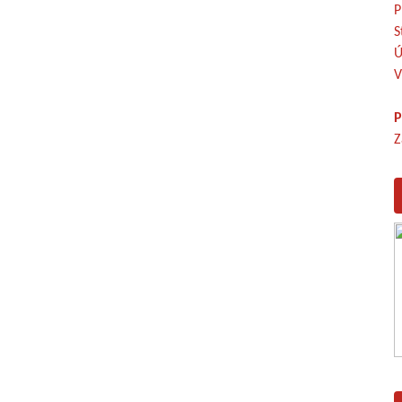
P
S
Ú
V
P
Z