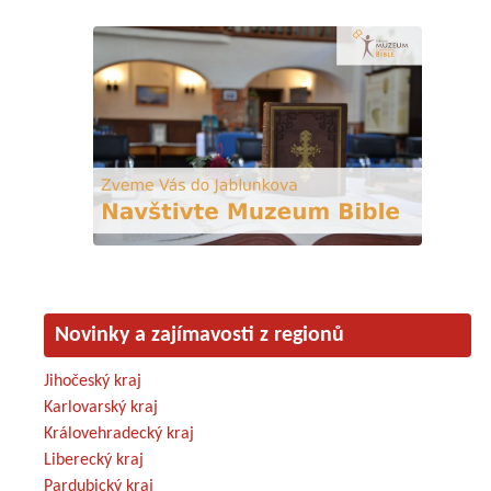
Novinky a zajímavosti z regionů
Jihočeský kraj
Karlovarský kraj
Královehradecký kraj
Liberecký kraj
Pardubický kraj