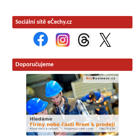
Sociální sítě eČechy.cz
Doporučujeme