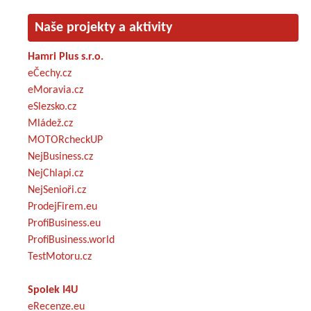
Naše projekty a aktivity
Hamri Plus s.r.o.
eČechy.cz
eMoravia.cz
eSlezsko.cz
Mládež.cz
MOTORcheckUP
NejBusiness.cz
NejChlapi.cz
NejSenioři.cz
ProdejFirem.eu
ProfiBusiness.eu
ProfiBusiness.world
TestMotoru.cz
Spolek I4U
eRecenze.eu