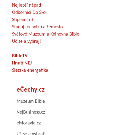
Nejlepší nápad
Odborníci Do Škol
Stipendia +
Studuj techniku a řemeslo
Světové Muzeum a Knihovna Bible
Uč se a vyhraj!
BibleTV
Hnutí NEJ
Slezská energetika
eČechy.cz
Muzeum Bible
NejBusiness.cz
eMoravia.cz
Uč se a vyhraj!