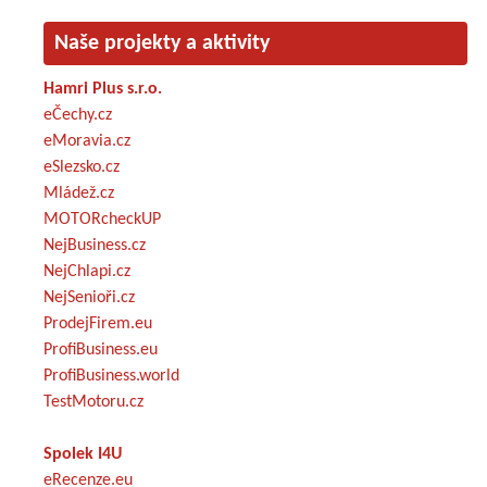
Naše projekty a aktivity
Hamri Plus s.r.o.
eČechy.cz
eMoravia.cz
eSlezsko.cz
Mládež.cz
MOTORcheckUP
NejBusiness.cz
NejChlapi.cz
NejSenioři.cz
ProdejFirem.eu
ProfiBusiness.eu
ProfiBusiness.world
TestMotoru.cz
Spolek I4U
eRecenze.eu