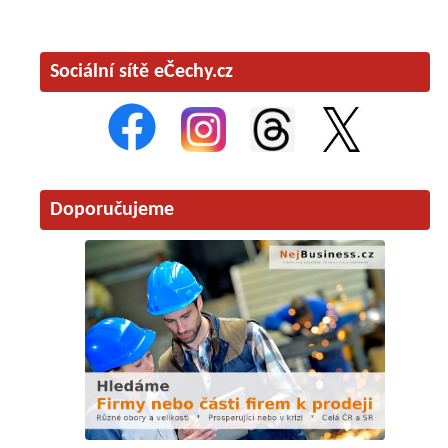
Sociální sítě eČechy.cz
Doporučujeme