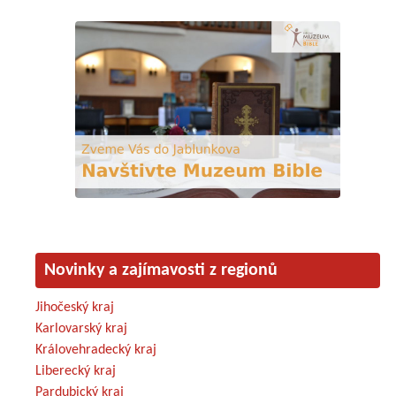
Novinky a zajímavosti z regionů
Jihočeský kraj
Karlovarský kraj
Královehradecký kraj
Liberecký kraj
Pardubický kraj