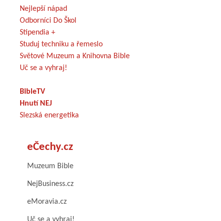
Nejlepší nápad
Odborníci Do Škol
Stipendia +
Studuj techniku a řemeslo
Světové Muzeum a Knihovna Bible
Uč se a vyhraj!
BibleTV
Hnutí NEJ
Slezská energetika
eČechy.cz
Muzeum Bible
NejBusiness.cz
eMoravia.cz
Uč se a vyhraj!