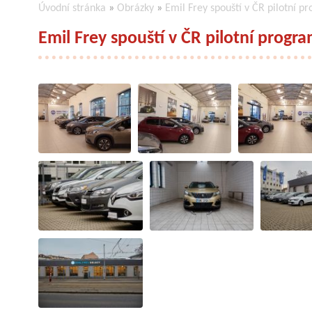
Úvodní stránka
»
Obrázky
»
Emil Frey spouští v ČR pilotní p
Emil Frey spouští v ČR pilotní progr