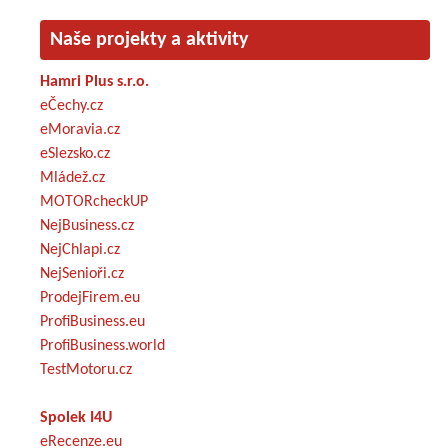
Naše projekty a aktivity
Hamri Plus s.r.o.
eČechy.cz
eMoravia.cz
eSlezsko.cz
Mládež.cz
MOTORcheckUP
NejBusiness.cz
NejChlapi.cz
NejSenioři.cz
ProdejFirem.eu
ProfiBusiness.eu
ProfiBusiness.world
TestMotoru.cz
Spolek I4U
eRecenze.eu