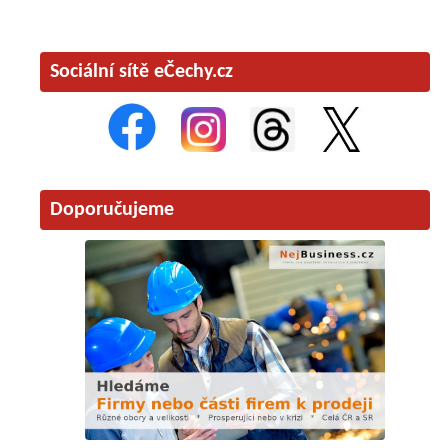
Sociální sítě eČechy.cz
Doporučujeme