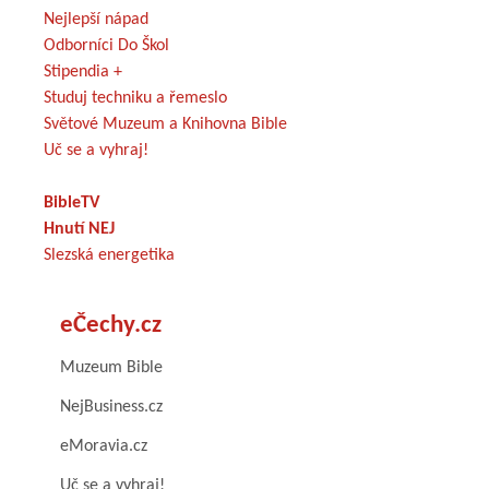
Nejlepší nápad
Odborníci Do Škol
Stipendia +
Studuj techniku a řemeslo
Světové Muzeum a Knihovna Bible
Uč se a vyhraj!
BibleTV
Hnutí NEJ
Slezská energetika
eČechy.cz
Muzeum Bible
NejBusiness.cz
eMoravia.cz
Uč se a vyhraj!