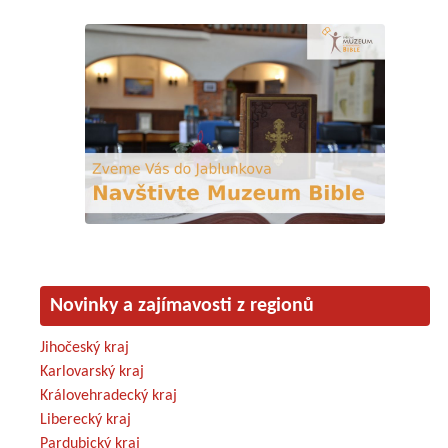
Novinky a zajímavosti z regionů
Jihočeský kraj
Karlovarský kraj
Královehradecký kraj
Liberecký kraj
Pardubický kraj