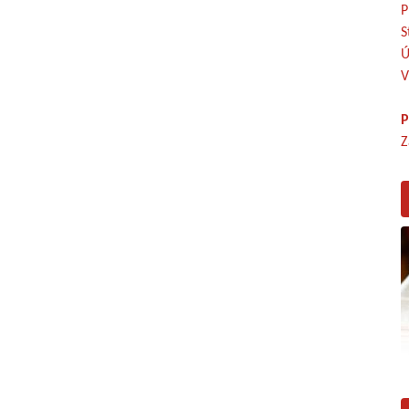
P
S
Ú
V
P
Z