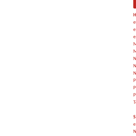
H
e
e
e
M
M
N
N
N
P
P
P
T
S
e
N