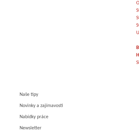
O
S
S
S
U
B
H
S
Naše tipy
Novinky a zajímavosti
Nabídky práce
Newsletter