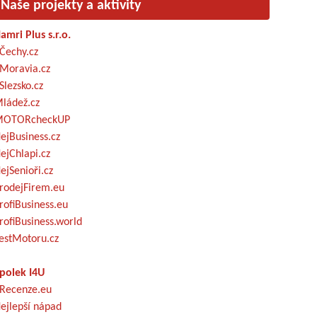
Naše projekty a aktivity
amri Plus s.r.o.
Čechy.cz
Moravia.cz
Slezsko.cz
ládež.cz
OTORcheckUP
ejBusiness.cz
ejChlapi.cz
ejSenioři.cz
rodejFirem.eu
rofiBusiness.eu
rofiBusiness.world
estMotoru.cz
polek I4U
Recenze.eu
ejlepší nápad