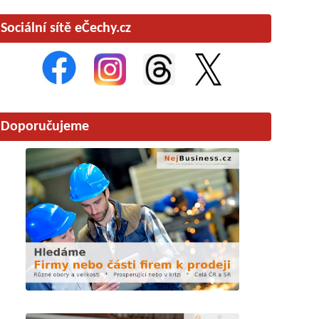
Sociální sítě eČechy.cz
Doporučujeme