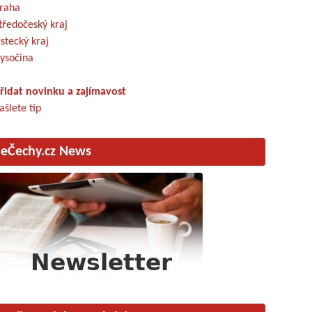
raha
tředočeský kraj
stecký kraj
ysočina
řidat novinku a zajímavost
ašlete tip
eČechy.cz News