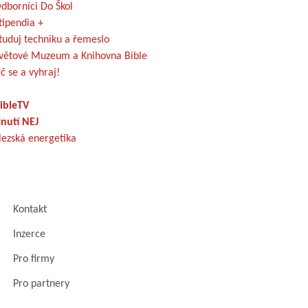
dborníci Do Škol
tipendia +
tuduj techniku a řemeslo
větové Muzeum a Knihovna Bible
č se a vyhraj!
ibleTV
nutí NEJ
lezská energetika
Kontakt
Inzerce
Pro firmy
Pro partnery