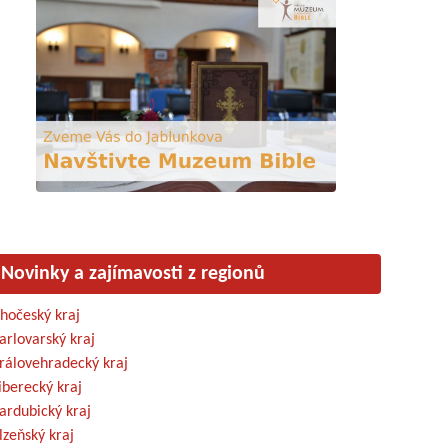
Novinky a zajímavosti z regionů
ihočeský kraj
arlovarský kraj
rálovehradecký kraj
iberecký kraj
ardubický kraj
lzeňský kraj