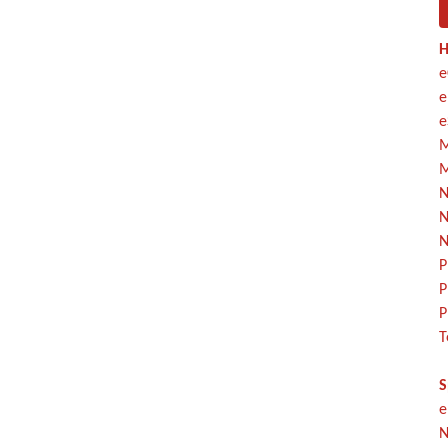
H
e
e
e
M
M
N
N
N
P
P
P
T
S
e
N