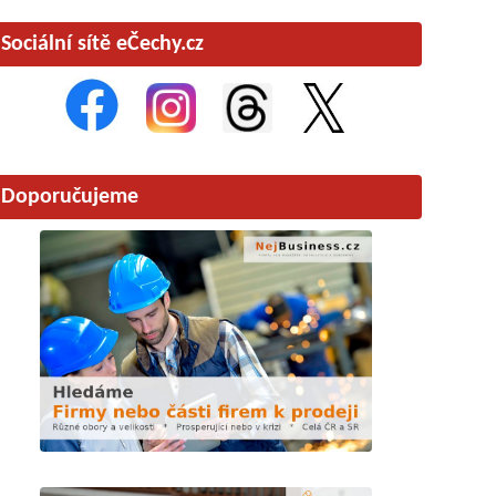
Sociální sítě eČechy.cz
Doporučujeme