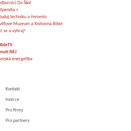
dborníci Do Škol
tipendia +
tuduj techniku a řemeslo
větové Muzeum a Knihovna Bible
č se a vyhraj!
ibleTV
nutí NEJ
lezská energetika
Kontakt
Inzerce
Pro firmy
Pro partnery