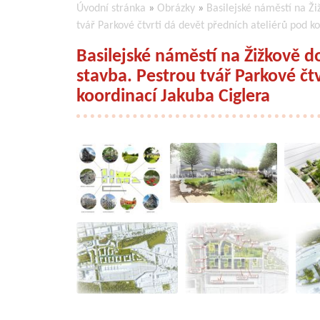
Úvodní stránka
»
Obrázky
»
Basilejské náměstí na Ži
tvář Parkové čtvrti dá devět předních ateliérů pod k
Basilejské náměstí na Žižkově d
stavba. Pestrou tvář Parkové čt
koordinací Jakuba Ciglera