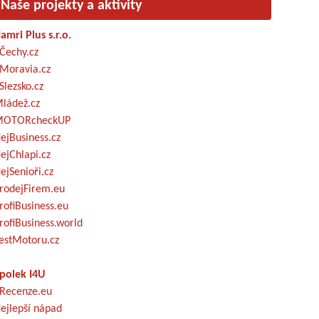
Naše projekty a aktivity
amri Plus s.r.o.
Čechy.cz
Moravia.cz
Slezsko.cz
ládež.cz
OTORcheckUP
ejBusiness.cz
ejChlapi.cz
ejSenioři.cz
rodejFirem.eu
rofiBusiness.eu
rofiBusiness.world
estMotoru.cz
polek I4U
Recenze.eu
ejlepší nápad