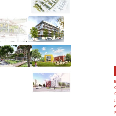
J
K
K
L
P
P