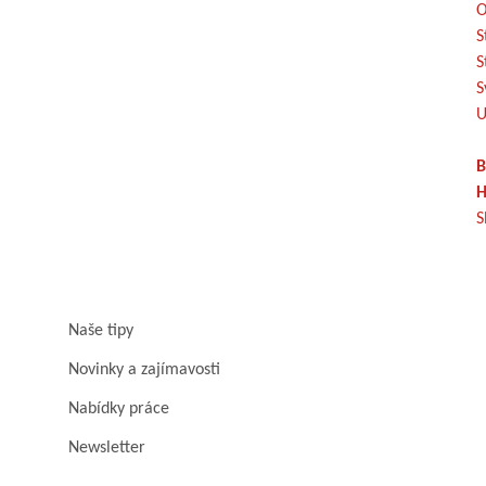
O
S
S
S
U
B
H
S
Naše tipy
Novinky a zajímavosti
Nabídky práce
Newsletter