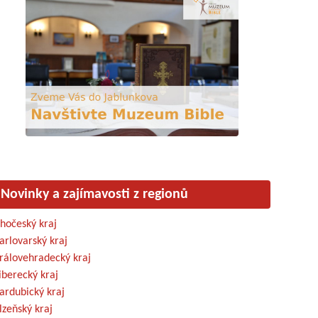
Novinky a zajímavosti z regionů
ihočeský kraj
arlovarský kraj
rálovehradecký kraj
iberecký kraj
ardubický kraj
lzeňský kraj