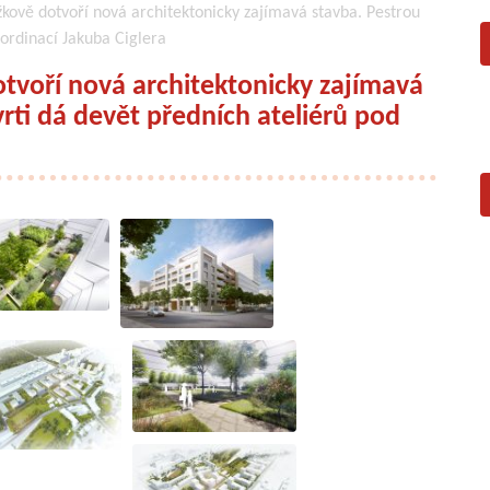
žkově dotvoří nová architektonicky zajímavá stavba. Pestrou
oordinací Jakuba Ciglera
otvoří nová architektonicky zajímavá
vrti dá devět předních ateliérů pod