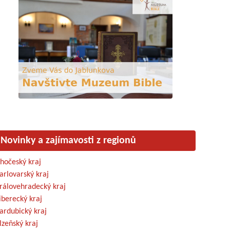
Novinky a zajímavosti z regionů
ihočeský kraj
arlovarský kraj
rálovehradecký kraj
iberecký kraj
ardubický kraj
lzeňský kraj