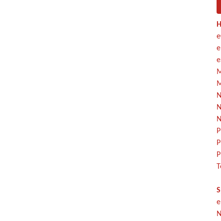
H
e
e
e
M
M
N
N
N
P
P
P
T
S
e
N