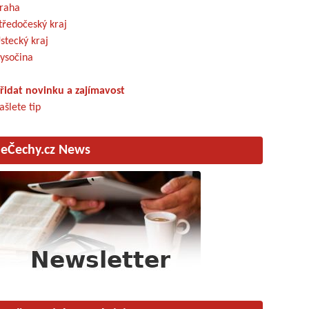
raha
tředočeský kraj
stecký kraj
ysočina
řidat novinku a zajímavost
ašlete tip
eČechy.cz News