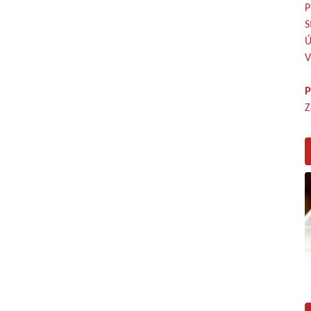
P
S
Ú
V
P
Z