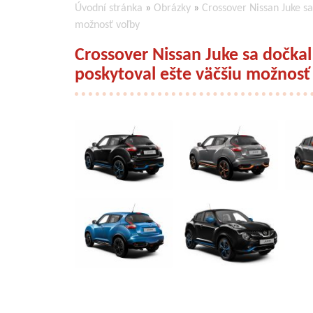
Úvodní stránka
»
Obrázky
»
Crossover Nissan Juke s
možnosť voľby
Crossover Nissan Juke sa dočka
poskytoval ešte väčšiu možnosť