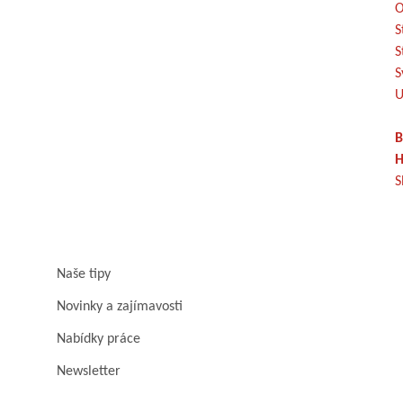
O
S
S
S
U
B
H
S
Naše tipy
Novinky a zajímavosti
Nabídky práce
Newsletter