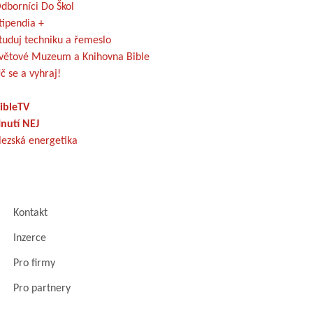
dborníci Do Škol
tipendia +
tuduj techniku a řemeslo
větové Muzeum a Knihovna Bible
č se a vyhraj!
ibleTV
nutí NEJ
lezská energetika
Kontakt
Inzerce
Pro firmy
Pro partnery