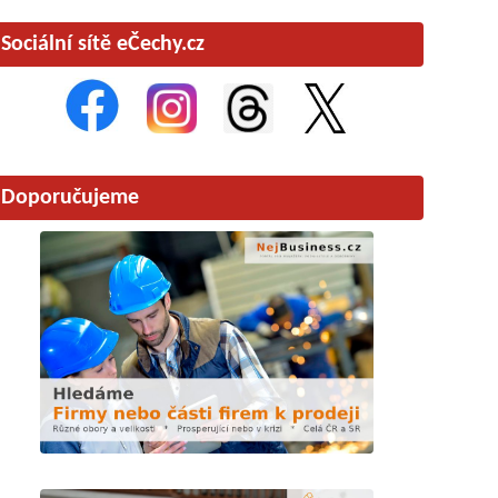
Sociální sítě eČechy.cz
Doporučujeme