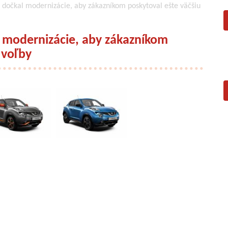
a dočkal modernizácie, aby zákazníkom poskytoval ešte väčšiu
l modernizácie, aby zákazníkom
 voľby