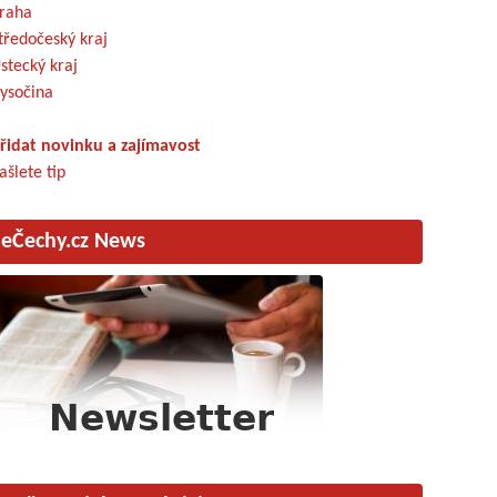
raha
tředočeský kraj
stecký kraj
ysočina
řidat novinku a zajímavost
ašlete tip
eČechy.cz News