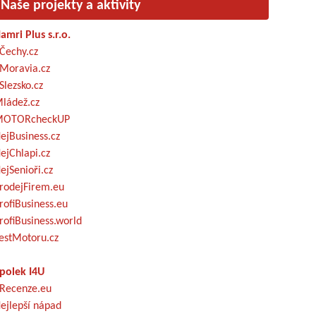
Naše projekty a aktivity
amri Plus s.r.o.
Čechy.cz
Moravia.cz
Slezsko.cz
ládež.cz
OTORcheckUP
ejBusiness.cz
ejChlapi.cz
ejSenioři.cz
rodejFirem.eu
rofiBusiness.eu
rofiBusiness.world
estMotoru.cz
polek I4U
Recenze.eu
ejlepší nápad