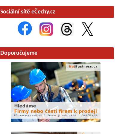
Sociální sítě eČechy.cz
Doporučujeme