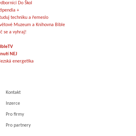
dborníci Do Škol
tipendia +
tuduj techniku a řemeslo
větové Muzeum a Knihovna Bible
č se a vyhraj!
ibleTV
nutí NEJ
lezská energetika
Kontakt
Inzerce
Pro firmy
Pro partnery