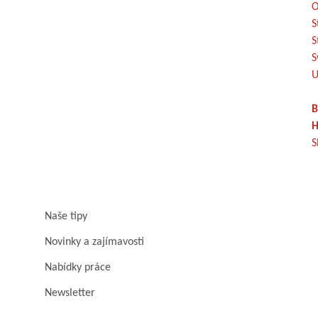
O
S
S
S
U
B
H
S
Naše tipy
Novinky a zajímavosti
Nabídky práce
Newsletter