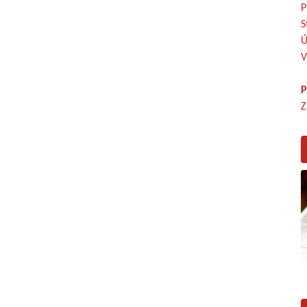
P
S
Ú
V
P
Z