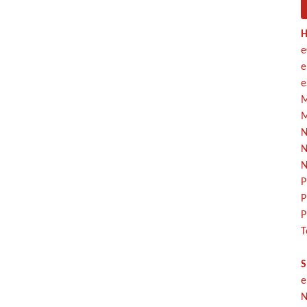
H
e
e
e
M
M
N
N
N
P
P
P
T
S
e
N