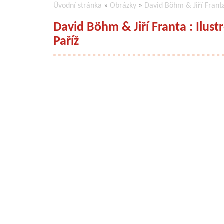
Úvodní stránka
»
Obrázky
»
David Böhm & Jiří Franta
David Böhm & Jiří Franta : Ilus
Paříž