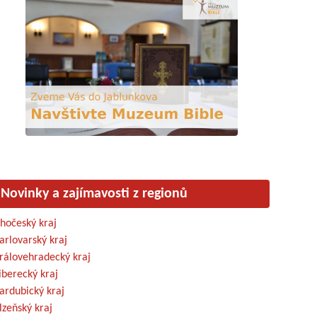
Novinky a zajímavosti z regionů
ihočeský kraj
arlovarský kraj
rálovehradecký kraj
iberecký kraj
ardubický kraj
lzeňský kraj