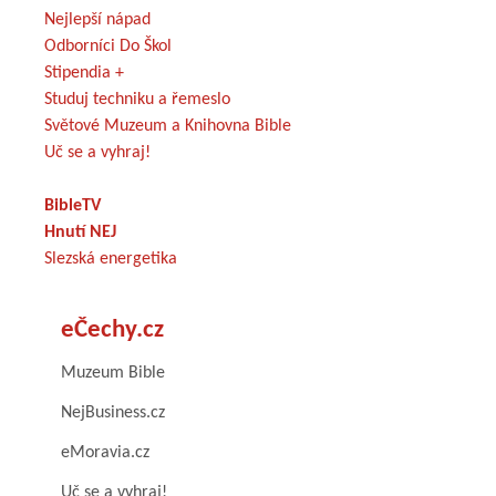
Nejlepší nápad
Odborníci Do Škol
Stipendia +
Studuj techniku a řemeslo
Světové Muzeum a Knihovna Bible
Uč se a vyhraj!
BibleTV
Hnutí NEJ
Slezská energetika
eČechy.cz
Muzeum Bible
NejBusiness.cz
eMoravia.cz
Uč se a vyhraj!