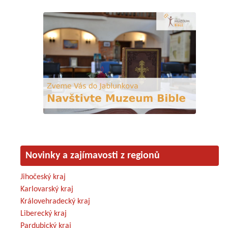
Novinky a zajímavosti z regionů
Jihočeský kraj
Karlovarský kraj
Královehradecký kraj
Liberecký kraj
Pardubický kraj