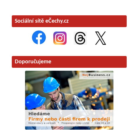
Sociální sítě eČechy.cz
Doporučujeme