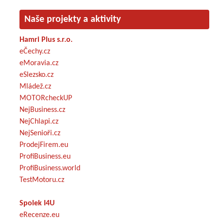
Naše projekty a aktivity
Hamri Plus s.r.o.
eČechy.cz
eMoravia.cz
eSlezsko.cz
Mládež.cz
MOTORcheckUP
NejBusiness.cz
NejChlapi.cz
NejSenioři.cz
ProdejFirem.eu
ProfiBusiness.eu
ProfiBusiness.world
TestMotoru.cz
Spolek I4U
eRecenze.eu