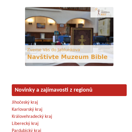
Novinky a zajímavosti z regionů
Jihočeský kraj
Karlovarský kraj
Královehradecký kraj
Liberecký kraj
Pardubický kraj