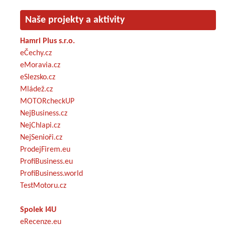
Naše projekty a aktivity
Hamri Plus s.r.o.
eČechy.cz
eMoravia.cz
eSlezsko.cz
Mládež.cz
MOTORcheckUP
NejBusiness.cz
NejChlapi.cz
NejSenioři.cz
ProdejFirem.eu
ProfiBusiness.eu
ProfiBusiness.world
TestMotoru.cz
Spolek I4U
eRecenze.eu