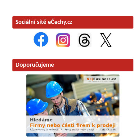
Sociální sítě eČechy.cz
Doporučujeme