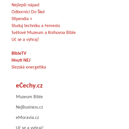
Nejlepší nápad
Odborníci Do Škol
Stipendia +
Studuj techniku a řemeslo
Světové Muzeum a Knihovna Bible
Uč se a vyhraj!
BibleTV
Hnutí NEJ
Slezská energetika
eČechy.cz
Muzeum Bible
NejBusiness.cz
eMoravia.cz
Uč se a vyhraj!